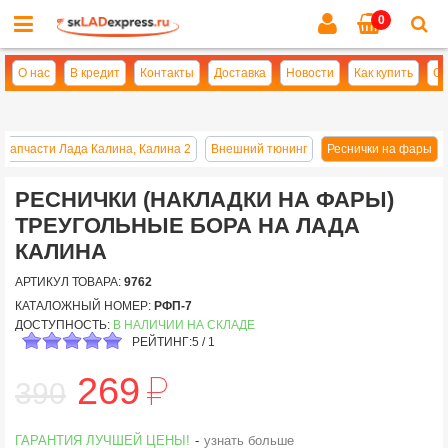
0
Cl
se
О нас
В кредит
Контакты
Доставка
Новости
Как купить
Оп
Запчасти Лада Калина, Калина 2
Внешний тюнинг
Реснички на фары
РЕСНИЧКИ (НАКЛАДКИ НА ФАРЫ)
ТРЕУГОЛЬНЫЕ БОРА НА ЛАДА
КАЛИНА
АРТИКУЛ ТОВАРА:
9762
КАТАЛОЖНЫЙ НОМЕР:
РФП-7
ДОСТУПНОСТЬ:
В НАЛИЧИИ НА СКЛАДЕ
РЕЙТИНГ:
5
/
1
й
269
390
ГАРАНТИЯ ЛУЧШЕЙ ЦЕНЫ!
-
узнать больше