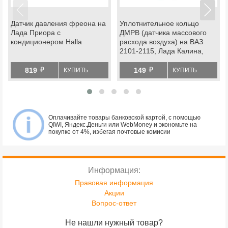
Датчик давления фреона на
Уплотнительное кольцо
Лада Приора с
ДМРВ (датчика массового
кондиционером Halla
расхода воздуха) на ВАЗ
2101-2115, Лада Калина,
Приора, Гранта, Надежда,
й
й
Нива 4х4, Шевроле Нива
819
149
КУПИТЬ
КУПИТЬ
Оплачивайте товары банковской картой, с помощью
QIWI, Яндекс.Деньги или WebMoney и экономьте на
покупке от 4%, избегая почтовые комисии
Информация:
Правовая информация
Акции
Вопрос-ответ
Не нашли нужный товар?