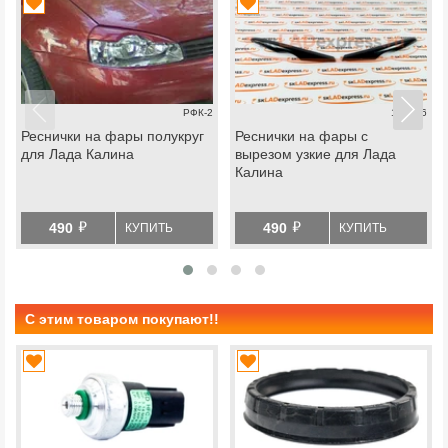
РФК-2
103006
Реснички на фары полукруг
Реснички на фары с
для Лада Калина
вырезом узкие для Лада
Калина
й
й
490
490
КУПИТЬ
КУПИТЬ
С этим товаром покупают!!