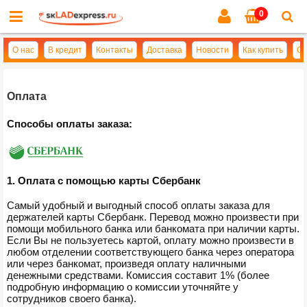
0
Cl
se
О нас
В кредит
Контакты
Доставка
Новости
Как купить
Оп
Оплата
Способы оплаты заказа:
1. Оплата с помощью карты Сбербанк
Самый удобный и выгодный способ оплаты заказа для
держателей карты Сбербанк. Перевод можно произвести при
помощи мобильного банка или банкомата при наличии карты.
Если Вы не пользуетесь картой, оплату можно произвести в
любом отделении соответствующего банка через оператора
или через банкомат, произведя оплату наличными
денежными средствами. Комиссия составит 1% (более
подробную информацию о комиссии уточняйте у
сотрудников своего банка).