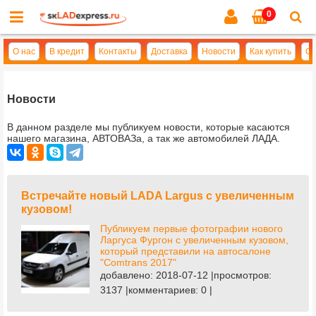
0
Cl
se
О нас
В кредит
Контакты
Доставка
Новости
Как купить
Оп
Новости
В данном разделе мы публикуем новости, которые касаются
нашего магазина, АВТОВАЗа, а так же автомобилей ЛАДА.
Встречайте новый LADA Largus с увеличенным
кузовом!
Публикуем первые фотографии нового
Ларгуса Фургон с увеличенным кузовом,
который представили на автосалоне
"Comtrans 2017"
добавлено: 2018-07-12 |просмотров:
3137 |комментариев: 0 |