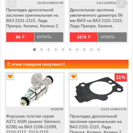
21120-1148015-00
2112-1148010 (56мм)
Прокладка дроссельной
Дроссельная заслонка
заслонки оригинальная на
увеличенного диаметра 56
ВАЗ 2101-2115, Лада
мм ВИЭ на ВАЗ 2101-2115,
Приора, Калина, Калина 2,
Лада Приора, Калина,
Гранта, Нива Легенд, Нива
Гранта
й
й
Тревел, Шевроле Нива
89
1679
КУПИТЬ
КУПИТЬ
С этим товаром покупают!!
11
%
VAZ6238
21120-1148015-00
Форсунка толстая серая
Прокладка дроссельной
А371 ASIN (аналог Siemens
заслонки оригинальная на
6238) на ВАЗ 2108-21099,
ВАЗ 2101-2115, Лада
2110-2112, 2113-2115
Приора, Калина, Калина 2,