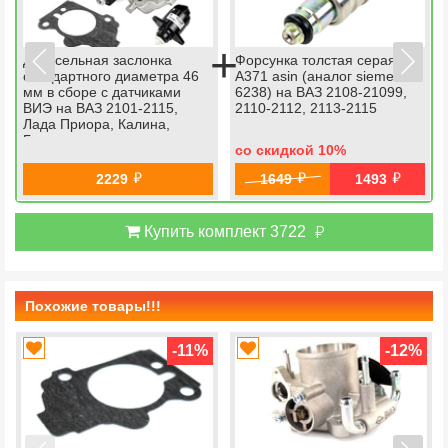
+
Дроссельная заслонка
Форсунка толстая серая
стандартного диаметра 46
А371 asin (аналог siemens
мм в сборе с датчиками
6238) на ВАЗ 2108-21099,
ВИЭ на ВАЗ 2101-2115,
2110-2112, 2113-2115
Лада Приора, Калина,
Гранта
со скидкой 10
%
й
й
й
2229
1649
1493
й
Купить комплект 3722
Похожие товары!!!
-11
%
-12
%