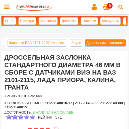
0
Cl
se
О нас
В кредит
Контакты
Доставка
Новости
Как купить
Оп
АЗ
Запчасти ВАЗ 2101-2107 Классика
Впуск
Дроссельные заслонки
ДРОССЕЛЬНАЯ ЗАСЛОНКА
СТАНДАРТНОГО ДИАМЕТРА 46 ММ В
СБОРЕ С ДАТЧИКАМИ ВИЭ НА ВАЗ
2101-2115, ЛАДА ПРИОРА, КАЛИНА,
ГРАНТА
АРТИКУЛ ТОВАРА:
448
КАТАЛОЖНЫЙ НОМЕР:
2112-1148010-12 | 2112-1148200 | 2112-1148300 |
2112-1148015
ДОСТУПНОСТЬ:
В НАЛИЧИИ НА СКЛАДЕ
РЕЙТИНГ:
5
/
1