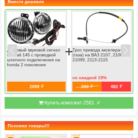
Вместе дешевле
+
Дисковый звуковой сигнал
Трос привода акселератора
sem-ali 145 c проводкой
(газа) на ВАЗ 2107, 2108-
штатного подключения на
21099, 2113-2115
honda 2 поколения
со скидкой 19
%
й
й
й
2099
590
482
й
Купить комплект 2581
Похожие товары!!!