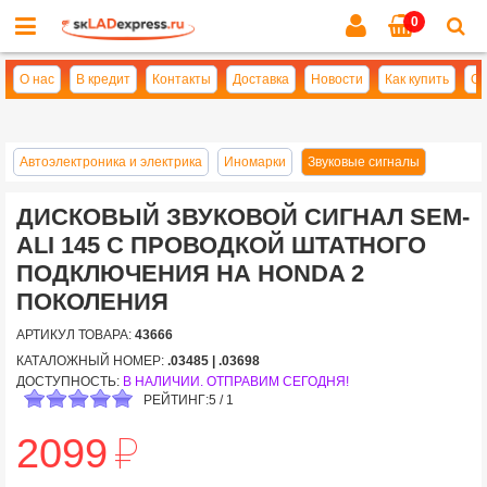
0
Cl
se
О нас
В кредит
Контакты
Доставка
Новости
Как купить
Оп
Автоэлектроника и электрика
Иномарки
Звуковые сигналы
ДИСКОВЫЙ ЗВУКОВОЙ СИГНАЛ SEM-
ALI 145 C ПРОВОДКОЙ ШТАТНОГО
ПОДКЛЮЧЕНИЯ НА HONDA 2
ПОКОЛЕНИЯ
АРТИКУЛ ТОВАРА:
43666
КАТАЛОЖНЫЙ НОМЕР:
.03485 | .03698
ДОСТУПНОСТЬ:
В НАЛИЧИИ. ОТПРАВИМ СЕГОДНЯ!
РЕЙТИНГ:
5
/
1
й
2099