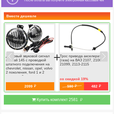
После оплаты Вы получите электронный кассовый чек
Вместе дешевле
+
Дисковый звуковой сигнал
Трос привода акселератора
sem-ali 145 c проводкой
(газа) на ВАЗ 2107, 2108-
штатного подключения на
21099, 2113-2115
chevrolet, nissan, opel, volvo
2 поколения, ford 1 и 2
поколений
со скидкой 19
%
й
й
й
2099
590
482
й
Купить комплект 2581