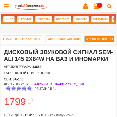
0
Cl
se
О нас
В кредит
Контакты
Доставка
Новости
Как купить
Оп
сти ВАЗ 2101-2107 Классика
Электрооборудование
Звуковые сигналы
ДИСКОВЫЙ ЗВУКОВОЙ СИГНАЛ SEM-
ALI 145 2Х84W НА ВАЗ И ИНОМАРКИ
АРТИКУЛ ТОВАРА:
43653
КАТАЛОЖНЫЙ НОМЕР:
.03698
OEM:
SA-145
ДОСТУПНОСТЬ:
В НАЛИЧИИ. ОТПРАВИМ СЕГОДНЯ!
РЕЙТИНГ:
5
/
1
й
1799
й
ЦЕНА ДЛЯ СВОИХ: 1710
-
как получить?