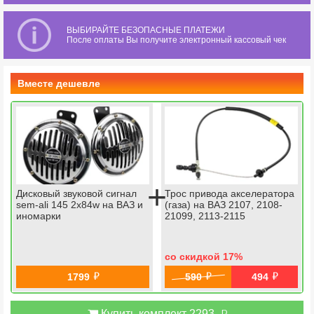
ВЫБИРАЙТЕ БЕЗОПАСНЫЕ ПЛАТЕЖИ
После оплаты Вы получите электронный кассовый чек
Вместе дешевле
+
Дисковый звуковой сигнал
Трос привода акселератора
sem-ali 145 2х84w на ВАЗ и
(газа) на ВАЗ 2107, 2108-
иномарки
21099, 2113-2115
со скидкой 17
%
й
й
й
1799
590
494
й
Купить комплект 2293