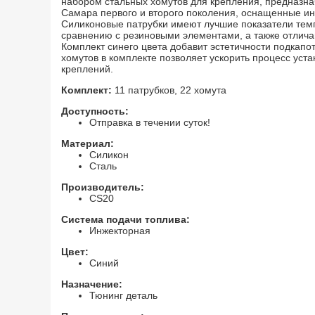
набором стальных хомутов для крепления, предназна
Самара первого и второго поколения, оснащенные и
Силиконовые патрубки имеют лучшие показатели темп
сравнению с резиновыми элементами, а также отлич
Комплект синего цвета добавит эстетичности подкапо
хомутов в комплекте позволяет ускорить процесс уст
креплений.
Комплект:
11 патрубков, 22 хомута
Доступность:
Отправка в течении суток!
Материал:
Силикон
Сталь
Производитель:
CS20
Система подачи топлива:
+
Трос привода акселератора
Комплект синих
Инжекторная
(газа) на ВАЗ 2107, 2108-
силиконовых патру
Цвет:
ofi с
21099, 2113-2115
двигателя 21082 cs2
Синий
хомутами на ВАЗ 2
21099, 2113-2115
Назначение:
со скидкой 19
%
Тюнинг деталь
й
й
й
590
477
5199