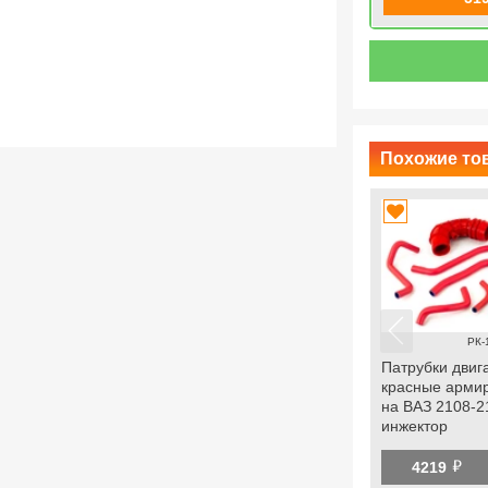
й
Купить комплект 7898
Похожие тов
РК-
Патрубки двиг
красные армир
на ВАЗ 2108-2
инжектор
й
4219