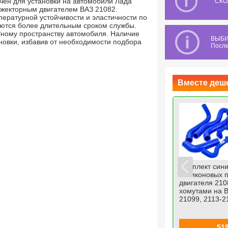
чен для установки на автомобили Лада
СКО
нжекторным двигателем ВАЗ 21082.
ературной устойчивости и эластичности по
аются более длительным сроком службы.
тному пространству автомобиля. Наличие
ВЫБИ
ановки, избавив от необходимости подбора
После
Вместе деш
+
Кронштейн запасного колеса
Комплект син
бков
Шевроле Нива
силиконовых п
0 profi с
алюминиевый под литой
двигателя 2108
108-
диск
хомутами на В
21099, 2113-2
со скидкой 11
%
й
й
3029
2699
51