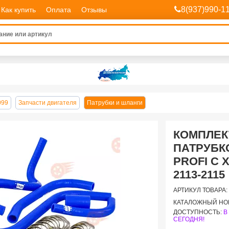
8(937)990-1
Как купить
Оплата
Отзывы
099
Запчасти двигателя
Патрубки и шланги
КОМПЛЕК
ПАТРУБКО
PROFI С 
2113-2115
АРТИКУЛ ТОВАРА:
КАТАЛОЖНЫЙ НО
ДОСТУПНОСТЬ:
В
СЕГОДНЯ!