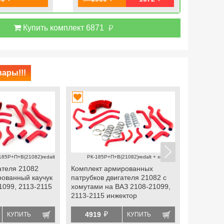
й
Купить комплект 6871
ары!!!
185Р+П+В(21082)redalt
РК-185Р+П+В(21082)redalt + хомуты
ателя 21082
Комплект армированных
Комплект
ованный каучук
патрубков двигателя 21082 с
(червячны
1099, 2113-2115
хомутами на ВАЗ 2108-21099,
патрубков
2113-2115 инжектор
ВАЗ 2108-
й
4919
699
КУПИТЬ
КУПИТЬ