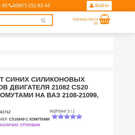
1-95
8(987)-152-82-44
Войти
Корзина пуста
Clear
0р
search
Т СИНИХ СИЛИКОНОВЫХ
В ДВИГАТЕЛЯ 21082 CS20
ХОМУТАМИ НА ВАЗ 2108-21099,
РЕЙТИНГ:
5
/
1
41712
МЕР:
CS10849 С ХОМУТАМИ
 НАЛИЧИИ. ОТПРАВИМ