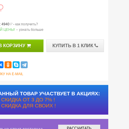
й
й
 4940
-
как получить?
Й ЦЕНЫ!
-
узнать больше
В КОРЗИНУ
КУПИТЬ В 1 КЛИК
КУ НА E-MAIL
АННЫЙ ТОВАР УЧАСТВУЕТ В АКЦИЯХ:
СКИДКА ОТ 3 ДО 7% !
СКИДКА ДЛЯ СВОИХ !
РАССЧИТАТЬ