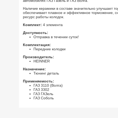
автомобилях ГАЗ Газель и ГАЗ Волга.
Наличие керамики в составе значительно улучшает то
обеспечивает плавное и эффективное торможение, сн
ресурс работы колодок.
Комплект:
4 элемента
Доступность:
Отправка в течении суток!
Комплектация:
Передние колодки
Производитель:
HEINNER
Назначение:
+
Тюнинг деталь
Трос привода акселератора
Колодки тормозны
ем
(газа) на ВАЗ 2107, 2108-
передние с добав
Применяемость:
З
21099, 2113-2115
керамики heinner н
ГАЗ 3110 (Волга)
Газель, Волга
ГАЗ 3302
ГАЗ ГАЗель
ГАЗ Соболь
со скидкой 17
%
й
й
й
590
495
1759