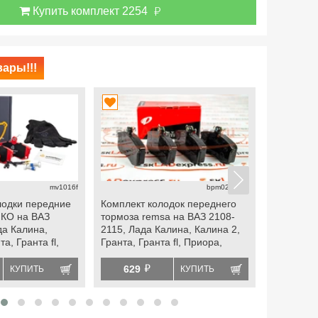
й
Купить комплект 2254
ары!!!
mv1016f
bpm0221.00
лодки передние
Комплект колодок переднего
Тормозны
КО на ВАЗ
тормоза remsa на ВАЗ 2108-
sangsin h
да Калина,
2115, Лада Калина, Калина 2,
Рей Кросс,
а, Гранта fl,
Гранта, Гранта fl, Приора,
2023 г.в., 
n
datsun
nissan ter
й
629
1759
КУПИТЬ
КУПИТЬ