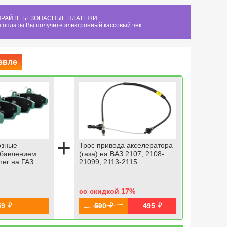
РАЙТЕ БЕЗОПАСНЫЕ ПЛАТЕЖИ
 оплаты Вы получите электронный кассовый чек
евле
+
озные
Трос привода акселератора
Колодки 
обавлением
(газа) на ВАЗ 2107, 2108-
передние
ner на ГАЗ
21099, 2113-2115
керамики 
Газель, В
со скидкой 17
%
й
й
й
59
590
495