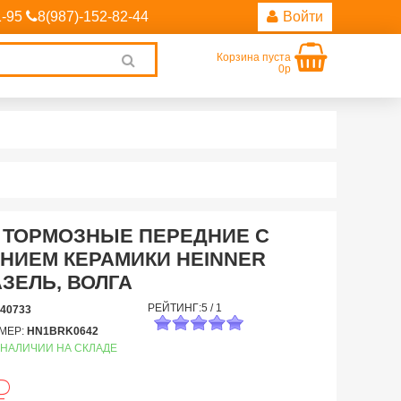
1-95
8(987)-152-82-44
Войти
Корзина пуста
Clear
0р
search
 ТОРМОЗНЫЕ ПЕРЕДНИЕ С
НИЕМ КЕРАМИКИ HEINNER
АЗЕЛЬ, ВОЛГА
РЕЙТИНГ:
5
/
1
40733
МЕР:
HN1BRK0642
 НАЛИЧИИ НА СКЛАДЕ
й