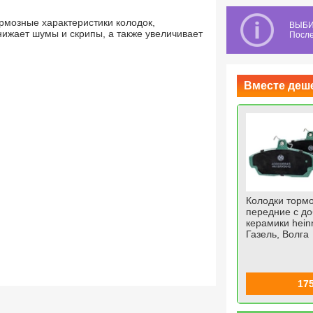
рмозные характеристики колодок,
ВЫБИ
ижает шумы и скрипы, а также увеличивает
После
Вместе деш
+
е
Трос привода акселератора
Колодки торм
лением
(газа) на ВАЗ 2107, 2108-
передние с д
а ГАЗ
21099, 2113-2115
керамики hein
Газель, Волга
со скидкой 17
%
й
й
590
495
17