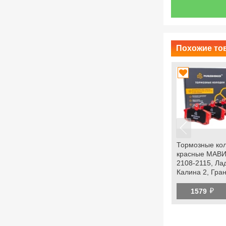
й
Купить комплект 2254
Похожие тов
Тормозные ко
красные МАВИ
2108-2115, Ла
Калина 2, Грант
Приора, datsu
й
1579