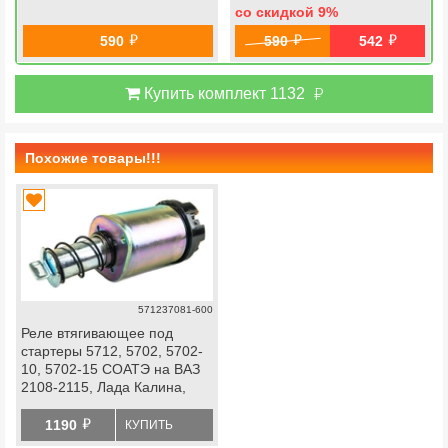
со скидкой 9
%
й
й
й
590
590
542
й
Купить комплект 1132
Похожие товары!!!
571237081-600
Реле втягивающее под
стартеры 5712, 5702, 5702-
10, 5702-15 СОАТЭ на ВАЗ
2108-2115, Лада Калина,
Приора, Гранта
й
1190
КУПИТЬ