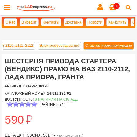
0
Cl
se
О нас
В кредит
Контакты
Доставка
Новости
Как купить
Оп
АЗ 2110, 2111, 2112
Электрооборудование
Стартер и комплектующие
ШЕСТЕРНЯ ПРИВОДА СТАРТЕРА
(БЕНДИКС) ПРАМО НА ВАЗ 2110-2112,
ЛАДА ПРИОРА, ГРАНТА
АРТИКУЛ ТОВАРА:
38978
КАТАЛОЖНЫЙ НОМЕР:
16.911.182-01
ДОСТУПНОСТЬ:
В НАЛИЧИИ НА СКЛАДЕ
РЕЙТИНГ:
5
/
1
й
590
й
ЦЕНА ДЛЯ СВОИХ: 561
-
как получить?