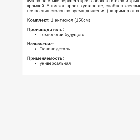
кузова на стыке верхнего края лобового стекла и кр
кромкой. Антискол прост в установке, снабжен клеев
появления сколов во время движения (например от в
Комплект:
1 антискол (150см)
Производитель:
Технологии будущего
Назначение:
Тюнинг деталь
Применяемость:
универсальная