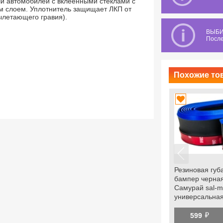
ыши автомобилей с вклеенными стеклами с
ым слоем. Уплотнитель защищает ЛКП от
ылетающего гравия).
ВЫБИ
После
Похожие тов
Резиновая губ
бампер черная
Самурай sal-
универсальна
й
599