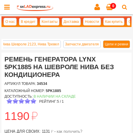
0
Cl
se
О нас
В кредит
Контакты
Доставка
Новости
Как купить
Оп
и Нива Шевроле 2123, Нива Тревел
Запчасти двигателя
Цепи и ремни
РЕМЕНЬ ГЕНЕРАТОРА LYNX
5PK1885 НА ШЕВРОЛЕ НИВА БЕЗ
КОНДИЦИОНЕРА
АРТИКУЛ ТОВАРА:
34534
КАТАЛОЖНЫЙ НОМЕР:
5PK1885
ДОСТУПНОСТЬ:
В НАЛИЧИИ НА СКЛАДЕ
РЕЙТИНГ:
5
/
1
й
1190
й
ЦЕНА ДЛЯ СВОИХ: 1131
-
как получить?