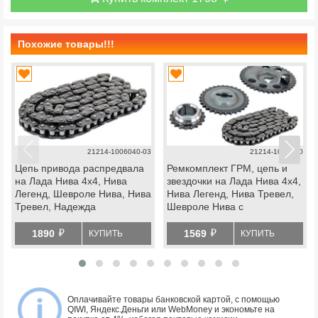
Похожие товары!!!
21214-1006040-03
21214-1006020
Цепь привода распредвала
Ремкомплект ГРМ, цепь и
на Лада Нива 4х4, Нива
звездочки на Лада Нива 4х4,
Легенд, Шевроле Нива, Нива
Нива Легенд, Нива Тревел,
Тревел, Надежда
Шевроле Нива с
фазированным впрыском
й
й
1890
1569
КУПИТЬ
КУПИТЬ
Оплачивайте товары банковской картой, с помощью
QIWI, Яндекс.Деньги или WebMoney и экономьте на