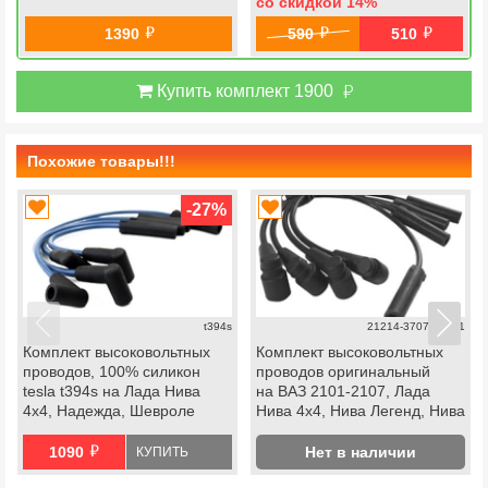
со скидкой 14
%
й
й
й
1390
590
510
й
Купить комплект 1900
Похожие товары!!!
-27
%
t394s
21214-3707080-81
Комплект высоковольтных
Комплект высоковольтных
проводов, 100% силикон
проводов оригинальный
tesla t394s на Лада Нива
на ВАЗ 2101-2107, Лада
4х4, Надежда, Шевроле
Нива 4х4, Нива Легенд, Нива
Нива инжектор моновпрыск
Тревел, Шевроле Нива
й
инжектор
1090
Нет в наличии
КУПИТЬ