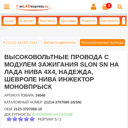
0
Cl
se
О нас
В кредит
Контакты
Доставка
Новости
Как купить
Оп
4х4 21213, 21214, 2131
Запчасти двигателя
Высоковольтные провода
ВЫСОКОВОЛЬТНЫЕ ПРОВОДА С
МОДУЛЕМ ЗАЖИГАНИЯ SLON SN НА
ЛАДА НИВА 4Х4, НАДЕЖДА,
ШЕВРОЛЕ НИВА ИНЖЕКТОР
МОНОВПРЫСК
АРТИКУЛ ТОВАРА:
34046
КАТАЛОЖНЫЙ НОМЕР:
21214-3707080-10(SN)
OEM:
2123-3707080-10
ДОСТУПНОСТЬ:
В НАЛИЧИИ НА СКЛАДЕ
РЕЙТИНГ:
5
/
1