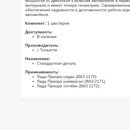
мощности от двигателя к колесам автомобиля в перво
материала и имеет точную геометрию. Своевременн
обеспечения надежности и долговечности работы кор
автомобиля.
Комплект:
1 шестерня
Доступность:
В наличии
+
дачи
Трос привода акселератора
Шестерня первой 
Производитель:
(газа) на ВАЗ 2107, 2108-
КПП на Лада Прио
г. Тольятти
21099, 2113-2115
Назначение:
Стандартная деталь
со скидкой 13
%
Применяемость:
Лада Приора седан (ВАЗ 2170)
й
й
й
590
514
1290
Лада Приора универсал (ВАЗ 2171)
Лада Приора хэтчбек (ВАЗ 2172)
й
пить комплект 1804