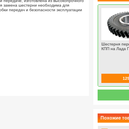
й передаче, изготовлена из высокопрочного
ая замена шестерни необходима для
обки передач и безопасности эксплуатации
+
передачи
Трос привода акселератора
Шестерня пер
ра
(газа) на ВАЗ 2107, 2108-
КПП на Лада 
21099, 2113-2115
со скидкой 13
%
й
й
590
514
12
й
Купить комплект 1804
Похожие тов