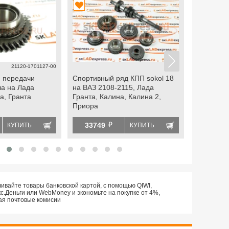
21120-1701127-00
й передачи
Спортивный ряд КПП sokol 18
Спортивн
ла на Лада
на ВАЗ 2108-2115, Лада
для пере
а, Гранта
Гранта, Калина, Калина 2,
автомоби
Приора
й
33749
35099
КУПИТЬ
КУПИТЬ
ивайте товары банковской картой, с помощью QIWI,
с.Деньги или WebMoney и экономьте на покупке от 4%,
ая почтовые комисии