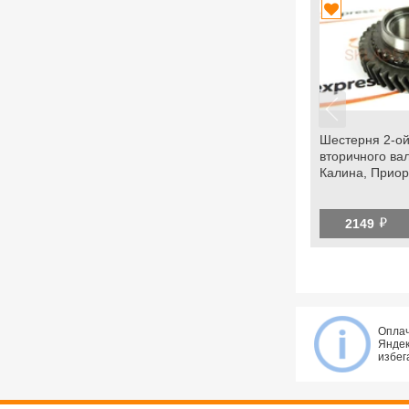
Шестерня 2-о
вторичного ва
Калина, Приор
й
2149
Оплач
Яндек
избег