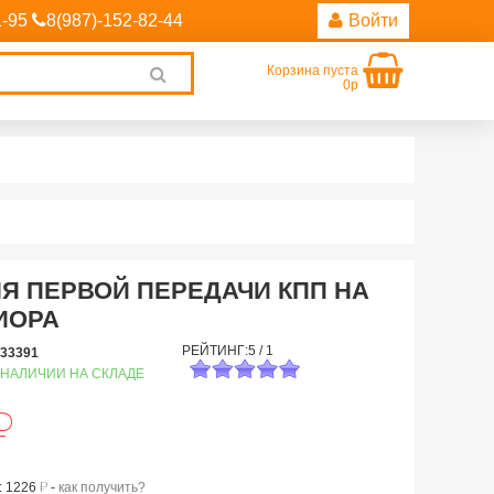
1-95
8(987)-152-82-44
Войти
Корзина пуста
Clear
0р
search
Я ПЕРВОЙ ПЕРЕДАЧИ КПП НА
ИОРА
РЕЙТИНГ:
5
/
1
33391
 НАЛИЧИИ НА СКЛАДЕ
й
й
 1226
-
как получить?