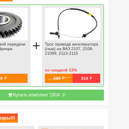
+
вой передачи
Трос привода акселератора
Шестерня
Приора
(газа) на ВАЗ 2107, 2108-
КПП на Л
21099, 2113-2115
со скидкой 13
%
й
й
й
90
590
514
й
Купить комплект 1804
ары!!!