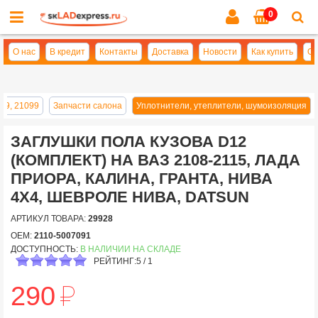
0
Cl
se
О нас
В кредит
Контакты
Доставка
Новости
Как купить
Оп
09, 21099
Запчасти салона
Уплотнители, утеплители, шумоизоляция
ЗАГЛУШКИ ПОЛА КУЗОВА D12
(КОМПЛЕКТ) НА ВАЗ 2108-2115, ЛАДА
ПРИОРА, КАЛИНА, ГРАНТА, НИВА
4Х4, ШЕВРОЛЕ НИВА, DATSUN
АРТИКУЛ ТОВАРА:
29928
OEM:
2110-5007091
ДОСТУПНОСТЬ:
В НАЛИЧИИ НА СКЛАДЕ
РЕЙТИНГ:
5
/
1
й
290