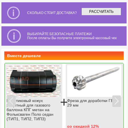
РАССЧИТАТЬ
СКОЛЬКО СТОИТ ДОСТАВКА?
ВЫБИРАЙТЕ БЕЗОПАСНЫЕ ПЛАТЕЖИ
После оплаты Вы получите электронный кассовый чек
Вместе дешевле
+
Пластиковый кожух
Фреза для доработки ГБЦ
защитный для газового
29 мм
баллона КПГ метан на
Фольксваген Поло седан
(ТИП1, ТИП2, ТИП3)
со скидкой 12
%