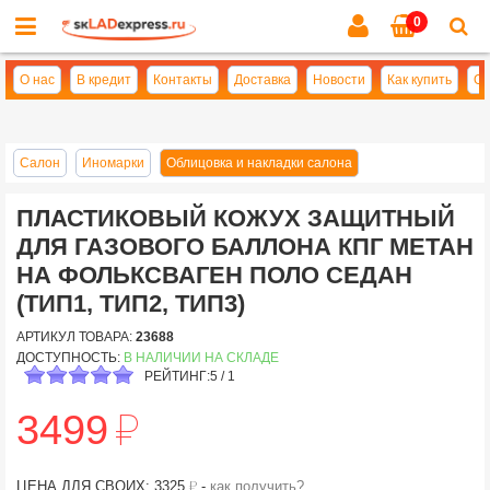
0
Cl
se
О нас
В кредит
Контакты
Доставка
Новости
Как купить
Оп
Салон
Иномарки
Облицовка и накладки салона
ПЛАСТИКОВЫЙ КОЖУХ ЗАЩИТНЫЙ
ДЛЯ ГАЗОВОГО БАЛЛОНА КПГ МЕТАН
НА ФОЛЬКСВАГЕН ПОЛО СЕДАН
(ТИП1, ТИП2, ТИП3)
АРТИКУЛ ТОВАРА:
23688
ДОСТУПНОСТЬ:
В НАЛИЧИИ НА СКЛАДЕ
РЕЙТИНГ:
5
/
1
й
3499
й
ЦЕНА ДЛЯ СВОИХ: 3325
-
как получить?