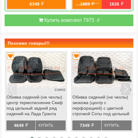
й
й
й
6349
1959
1626
й
Купить комплект 7975
Похожие товары!!!
219002
219022
Обивка сидений (не чехлы)
Обивка сидений (не чехлы)
центр термотиснение Скиф
экокожа (центр с
под цельный задний ряд
перфорацией) с цветной
сидений на Лада Гранта
строчкой Соты под цельный
задний ряд сидений на Лада
й
й
Гранта
4649
7349
КУПИТЬ
КУПИТЬ