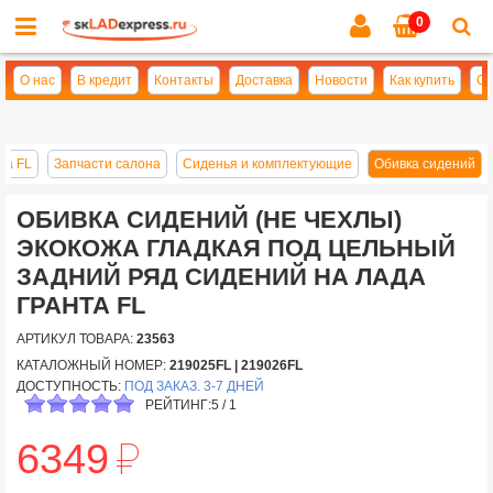
0
Cl
se
О нас
В кредит
Контакты
Доставка
Новости
Как купить
Оп
та FL
Запчасти салона
Сиденья и комплектующие
Обивка сидений
ОБИВКА СИДЕНИЙ (НЕ ЧЕХЛЫ)
ЭКОКОЖА ГЛАДКАЯ ПОД ЦЕЛЬНЫЙ
ЗАДНИЙ РЯД СИДЕНИЙ НА ЛАДА
ГРАНТА FL
АРТИКУЛ ТОВАРА:
23563
КАТАЛОЖНЫЙ НОМЕР:
219025FL | 219026FL
ДОСТУПНОСТЬ:
ПОД ЗАКАЗ. 3-7 ДНЕЙ
РЕЙТИНГ:
5
/
1
й
6349