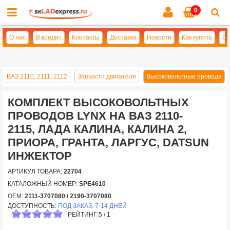
0
Cl
se
О нас
В кредит
Контакты
Доставка
Новости
Как купить
Оп
и ВАЗ 2110, 2111, 2112
Запчасти двигателя
Высоковольтные провода
КОМПЛЕКТ ВЫСОКОВОЛЬТНЫХ
ПРОВОДОВ LYNX НА ВАЗ 2110-
2115, ЛАДА КАЛИНА, КАЛИНА 2,
ПРИОРА, ГРАНТА, ЛАРГУС, DATSUN
ИНЖЕКТОР
АРТИКУЛ ТОВАРА:
22704
КАТАЛОЖНЫЙ НОМЕР:
SPE4610
OEM:
2111-3707080 / 2190-3707080
ДОСТУПНОСТЬ:
ПОД ЗАКАЗ. 7-14 ДНЕЙ
РЕЙТИНГ:
5
/
1