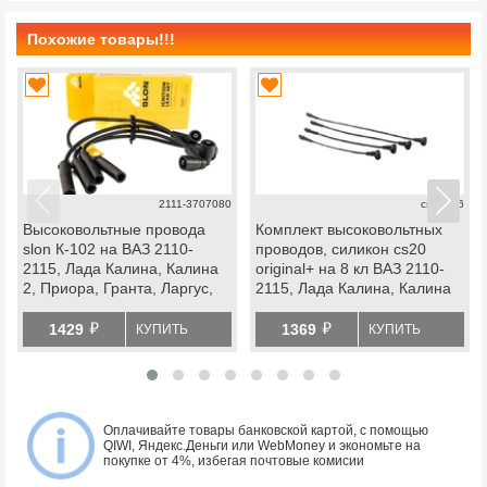
Похожие товары!!!
2111-3707080
cs13706
Высоковольтные провода
Комплект высоковольтных
slon К-102 на ВАЗ 2110-
проводов, силикон cs20
2115, Лада Калина, Калина
original+ на 8 кл ВАЗ 2110-
2, Приора, Гранта, Ларгус,
2115, Лада Калина, Калина
datsun инжектор
2, Приора, Гранта, Ларгус,
й
й
datsun инжектор
1429
1369
КУПИТЬ
КУПИТЬ
Оплачивайте товары банковской картой, с помощью
QIWI, Яндекс.Деньги или WebMoney и экономьте на
покупке от 4%, избегая почтовые комисии