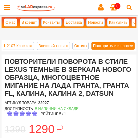
0
Cl
se
О нас
В кредит
Контакты
Доставка
Новости
Как купить
Оп
101-2107 Классика
Внешний тюнинг
Оптика
Повторители и прочее
ПОВТОРИТЕЛИ ПОВОРОТА В СТИЛЕ
LEXUS ТЕМНЫЕ В ЗЕРКАЛА НОВОГО
ОБРАЗЦА, МНОГОЦВЕТНОЕ
МИГАНИЕ НА ЛАДА ГРАНТА, ГРАНТА
FL, КАЛИНА, КАЛИНА 2, DATSUN
АРТИКУЛ ТОВАРА:
22027
ДОСТУПНОСТЬ:
В НАЛИЧИИ НА СКЛАДЕ
РЕЙТИНГ:
5
/
1
й
1290
1390