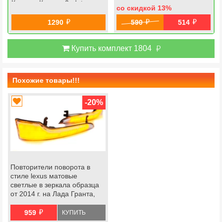
Калина, Калина 2, datsun
со скидкой 13
%
й
й
й
1290
590
514
й
Купить комплект 1804
Похожие товары!!!
-20
%
Повторители поворота в
стиле lexus матовые
светлые в зеркала образца
от 2014 г. на Лада Гранта,
Гранта fl, Калина, Калина 2,
й
datsun
959
КУПИТЬ