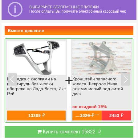
ВЫБИРАЙТЕ БЕЗОПАСНЫЕ ПЛАТЕЖИ
После оплаты Вы получите электронный кассовый чек
Вместе дешевле
+
Накладка с кнопками на
Кронштейн запасного
мультируль без кнопки
колеса Шевроле Нива
обогрева на Лада Веста, Икс
алюминиевый под литой
Рей
диск
со скидкой 19
%
й
й
й
13369
3029
2453
й
Купить комплект 15822