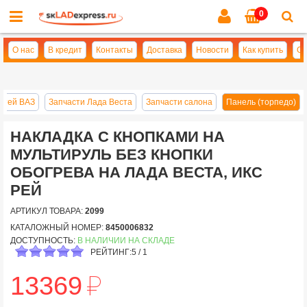
0
Cl
se
О нас
В кредит
Контакты
Доставка
Новости
Как купить
Оп
астей ВАЗ
Запчасти Лада Веста
Запчасти салона
Панель (торпедо)
НАКЛАДКА С КНОПКАМИ НА
МУЛЬТИРУЛЬ БЕЗ КНОПКИ
ОБОГРЕВА НА ЛАДА ВЕСТА, ИКС
РЕЙ
АРТИКУЛ ТОВАРА:
2099
КАТАЛОЖНЫЙ НОМЕР:
8450006832
ДОСТУПНОСТЬ:
В НАЛИЧИИ НА СКЛАДЕ
РЕЙТИНГ:
5
/
1
й
13369