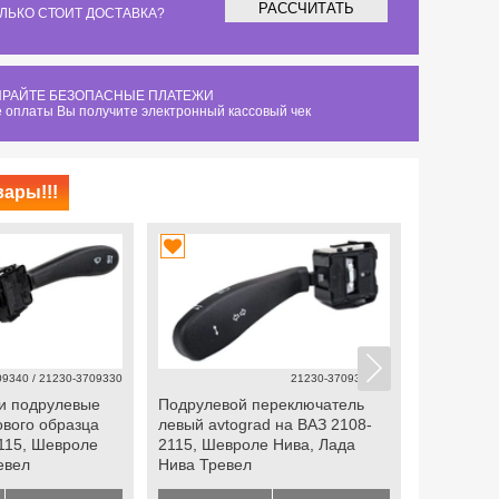
РАССЧИТАТЬ
ЛЬКО СТОИТ ДОСТАВКА?
РАЙТЕ БЕЗОПАСНЫЕ ПЛАТЕЖИ
 оплаты Вы получите электронный кассовый чек
ары!!!
09340 / 21230-3709330
21230-3709330-11
и подрулевые
Подрулевой переключатель
Подрулев
ового образца
левый avtograd на ВАЗ 2108-
правый av
115, Шевроле
2115, Шевроле Нива, Лада
2115, Ше
евел
Нива Тревел
Нива Тре