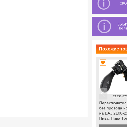
СКО
ВЫБИ
После
Похожие тов
21230-37
Переключател
без провода н
на ВАЗ 2108-2
Нива, Нива Тр