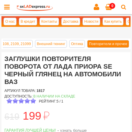
0
Cl
se
О нас
В кредит
Контакты
Доставка
Новости
Как купить
Оп
 2108, 2109, 21099
Внешний тюнинг
Оптика
Повторители и прочее
ЗАГЛУШКИ ПОВТОРИТЕЛЯ
ПОВОРОТА ОТ ЛАДА ПРИОРА SE
ЧЕРНЫЙ ГЛЯНЕЦ НА АВТОМОБИЛИ
ВАЗ
АРТИКУЛ ТОВАРА:
1817
ДОСТУПНОСТЬ:
В НАЛИЧИИ НА СКЛАДЕ
РЕЙТИНГ:
5
/
1
й
199
619
ГАРАНТИЯ ЛУЧШЕЙ ЦЕНЫ!
-
узнать больше