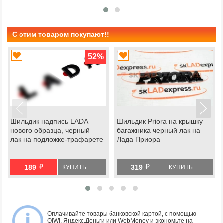
С этим товаром покупают!!
52
%
Шильдик надпись LADA
Шильдик Priora на крышку
нового образца, черный
багажника черный лак на
лак на подложке-трафарете
Лада Приора
й
й
189
319
КУПИТЬ
КУПИТЬ
Оплачивайте товары банковской картой, с помощью
QIWI, Яндекс.Деньги или WebMoney и экономьте на