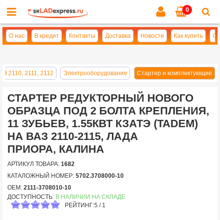
0
Cl
se
О нас
В кредит
Контакты
Доставка
Новости
Как купить
Оп
АЗ 2110, 2111, 2112
Электрооборудование
Стартер и комплектующие
СТАРТЕР РЕДУКТОРНЫЙ НОВОГО
ОБРАЗЦА ПОД 2 БОЛТА КРЕПЛЕНИЯ,
11 ЗУБЬЕВ, 1.55КВТ КЗАТЭ (TADEM)
НА ВАЗ 2110-2115, ЛАДА
ПРИОРА, КАЛИНА
АРТИКУЛ ТОВАРА:
1682
КАТАЛОЖНЫЙ НОМЕР:
5702.3708000-10
OEM:
2111-3708010-10
ДОСТУПНОСТЬ:
В НАЛИЧИИ НА СКЛАДЕ
РЕЙТИНГ:
5
/
1