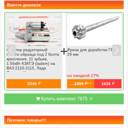
Вместе дешевле
+
Стартер редукторный
Фреза для доработки ГБЦ
нового образца под 2 болта
29 мм
крепления, 11 зубьев,
1.55кВт КЗАТЭ (tadem) на
ВАЗ 2110-2115, Лада
Приора, Калина
со скидкой 17
%
й
й
й
6349
1959
1626
й
Купить комплект 7975
Похожие товары!!!