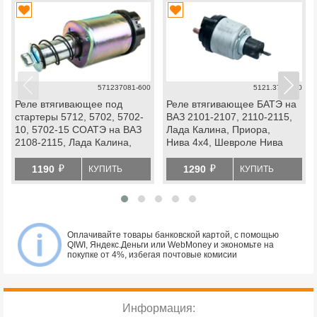
571237081-600
5121.3708800
Реле втягивающее под
Реле втягивающее БАТЭ на
стартеры 5712, 5702, 5702-
ВАЗ 2101-2107, 2110-2115,
10, 5702-15 СОАТЭ на ВАЗ
Лада Калина, Приора,
2108-2115, Лада Калина,
Нива 4х4, Шевроле Нива
Приора, Гранта
й
й
1190
1290
КУПИТЬ
КУПИТЬ
Оплачивайте товары банковской картой, с помощью
QIWI, Яндекс.Деньги или WebMoney и экономьте на
покупке от 4%, избегая почтовые комисии
Информация: