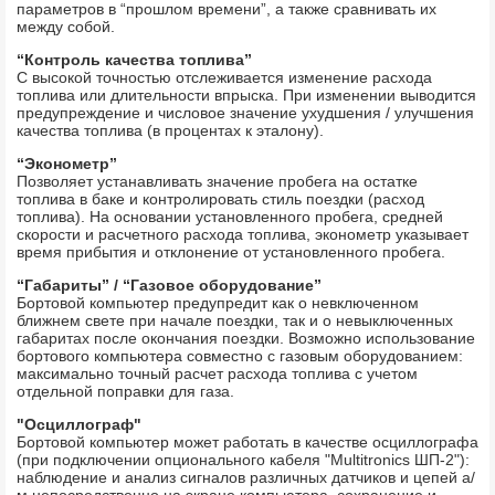
параметров в “прошлом времени”, а также сравнивать их
между собой.
“Контроль качества топлива”
С высокой точностью отслеживается изменение расхода
топлива или длительности впрыска. При изменении выводится
предупреждение и числовое значение ухудшения / улучшения
качества топлива (в процентах к эталону).
“Эконометр”
Позволяет устанавливать значение пробега на остатке
топлива в баке и контролировать стиль поездки (расход
топлива). На основании установленного пробега, средней
скорости и расчетного расхода топлива, эконометр указывает
время прибытия и отклонение от установленного пробега.
“Габариты” / “Газовое оборудование”
Бортовой компьютер предупредит как о невключенном
ближнем свете при начале поездки, так и о невыключенных
габаритах после окончания поездки. Возможно использование
бортового компьютера совместно с газовым оборудованием:
максимально точный расчет расхода топлива с учетом
отдельной поправки для газа.
"Осциллограф"
Бортовой компьютер может работать в качестве осциллографа
(при подключении опционального кабеля "Multitronics ШП-2"):
наблюдение и анализ сигналов различных датчиков и цепей а/
м непосредственно на экране компьютера, сохранение и