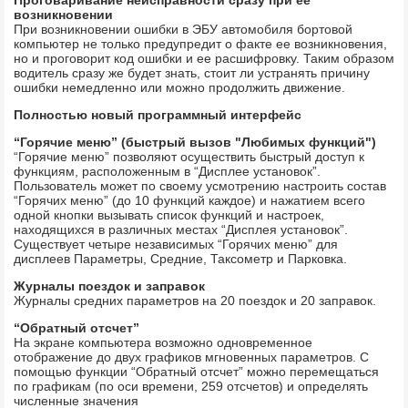
возникновении
При возникновении ошибки в ЭБУ автомобиля бортовой
компьютер не только предупредит о факте ее возникновения,
но и проговорит код ошибки и ее расшифровку. Таким образом
водитель сразу же будет знать, стоит ли устранять причину
ошибки немедленно или можно продолжить движение.
Полностью новый программный интерфейс
“Горячие меню” (быстрый вызов "Любимых функций")
“Горячие меню” позволяют осуществить быстрый доступ к
функциям, расположенным в “Дисплее установок”.
Пользователь может по своему усмотрению настроить состав
“Горячих меню” (до 10 функций каждое) и нажатием всего
одной кнопки вызывать список функций и настроек,
находящихся в различных местах “Дисплея установок”.
Существует четыре независимых “Горячих меню” для
дисплеев Параметры, Средние, Таксометр и Парковка.
Журналы поездок и заправок
Журналы средних параметров на 20 поездок и 20 заправок.
“Обратный отсчет”
На экране компьютера возможно одновременное
отображение до двух графиков мгновенных параметров. С
помощью функции “Обратный отсчет” можно перемещаться
по графикам (по оси времени, 259 отсчетов) и определять
численные значения