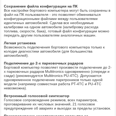
Сохранение файла конфигурации на ПК
Все настройки бортового компьютера могут быть сохранены в
файл на ПК пользователя - это позволяет обмениваться
конфигурационными файлами между пользователями
идентичных автомобилей. Сделав все необходимые
калибровки на одном автомобиле (калибровку расхода
топлива, скорости, бака), готовый файл конфигурации можно
передать другим пользователям аналогичных машин.
Легкая установка
Возможность подключения бортового компьютера только к
колодке диагностики автомобиля (для большинства
автомобилей).
Подключение до 2-х парковочных радаров
Бортовой компьютер позволяет произвести подключение до 2-
х парковочных радаров Multitronics одновременно (спереди и
сзади) (рекомендуется Multitronics PU-4TC). Допускается
одновременное подключение парктроников только одной
модели (например совместная работа PT-4TC и PU-4TC
невозможна).
Встроенный голосовой синтезатор
Голосовое сопровождение режимов, всех параметров,
проговаривание их числовых значений, 21 голосовое
предупреждение об авариях и выходах за пределы установок.
Проговаривание неисправности сразу при ее