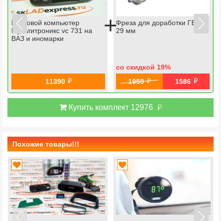
+
Бортовой компьютер
Фреза для доработки ГБЦ
Мультитроникс vc 731 на
29 мм
ВАЗ и иномарки
со скидкой 19
%
й
й
й
11390
1959
1586
й
Купить комплект 12976
Похожие товары!!!