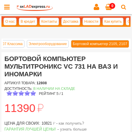
0
Cl
se
О нас
В кредит
Контакты
Доставка
Новости
Как купить
Оп
2107 Классика
Электрооборудование
Бортовой компьютер 2105, 2107
БОРТОВОЙ КОМПЬЮТЕР
МУЛЬТИТРОНИКС VC 731 НА ВАЗ И
ИНОМАРКИ
АРТИКУЛ ТОВАРА:
12808
ДОСТУПНОСТЬ:
В НАЛИЧИИ НА СКЛАДЕ
РЕЙТИНГ:
5
/
1
й
11390
й
ЦЕНА ДЛЯ СВОИХ: 10821
-
как получить?
ГАРАНТИЯ ЛУЧШЕЙ ЦЕНЫ!
-
узнать больше