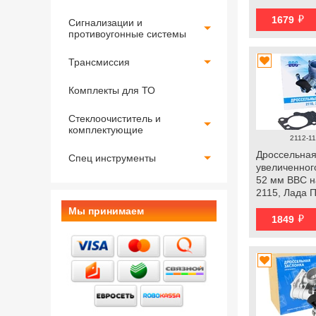
Гранта
й
1679
Сигнализации и
противоугонные системы
Трансмиссия
Комплекты для ТО
Стеклоочиститель и
комплектующие
2112-11
Дроссельная
Спец инструменты
увеличенног
52 мм ВВС н
2115, Лада 
Калина, Гра
Мы принимаем
й
1849