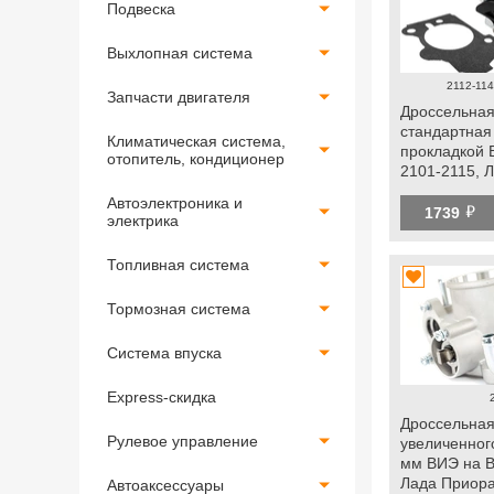
Подвеска
Выхлопная система
2112-114
Запчасти двигателя
Дроссельная
стандартная
Климатическая система,
прокладкой 
отопитель, кондиционер
2101-2115, 
Калина, Гра
Автоэлектроника и
й
1739
электрика
Топливная система
Тормозная система
Система впуска
Express-скидка
Дроссельная
Рулевое управление
увеличенног
мм ВИЭ на В
Лада Приора
Автоаксессуары