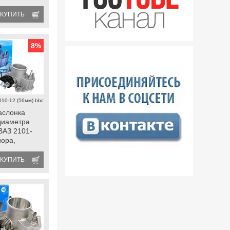
КУПИТЬ
8
%
010-12 (56мм) bbc
аслонка
диаметра
ВАЗ 2101-
иора,
а
КУПИТЬ