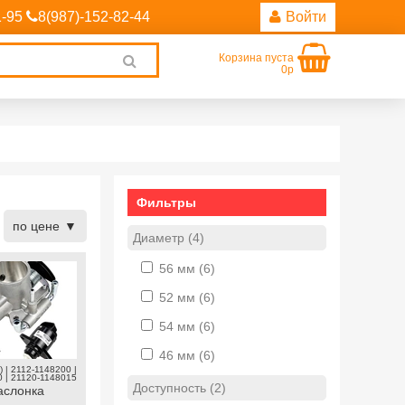
1-95
8(987)-152-82-44
Войти
Корзина пуста
Clear
0р
search
Фильтры
по цене
Диаметр (4)
56 мм
(6)
52 мм
(6)
54 мм
(6)
46 мм
(6)
 | 2112-1148200 |
 | 21120-1148015
Доступность (2)
аслонка