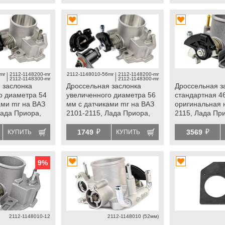
mr | 2112-1148200-mr
2112-1148010-56mr | 2112-1148200-mr
| 2112-1148300-mr
| 2112-1148300-mr
 заслонка
Дроссельная заслонка
Дроссельная з
о диаметра 54
увеличенного диаметра 56
стандартная 4
ами mr на ВАЗ
мм с датчиками mr на ВАЗ
оригинальная 
Лада Приора,
2101-2115, Лада Приора,
2115, Лада Пр
нта
Калина, Гранта
Калина, Грант
й
й
1749
3569
КУПИТЬ
КУПИТЬ
9
%
2112-1148010-12
2112-1148010 (52мм)