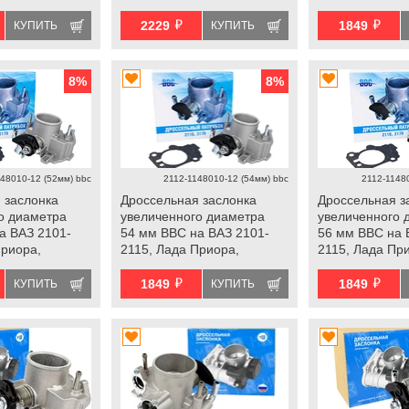
Лада Приора, Калина,
Гранта
й
й
Гранта
2229
1849
КУПИТЬ
КУПИТЬ
8
%
8
%
48010-12 (52мм) bbc
2112-1148010-12 (54мм) bbc
2112-1148
 заслонка
Дроссельная заслонка
Дроссельная з
о диаметра
увеличенного диаметра
увеличенного 
а ВАЗ 2101-
54 мм ВВС на ВАЗ 2101-
56 мм ВВС на 
Приора,
2115, Лада Приора,
2115, Лада Пр
нта
Калина, Гранта
Калина, Грант
й
й
1849
1849
КУПИТЬ
КУПИТЬ