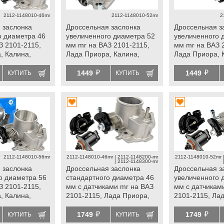
2112-1148010-46mr
2112-1148010-52mr
2
 заслонка
Дроссельная заслонка
Дроссельная з
о диаметра 46
увеличенного диаметра 52
увеличенного 
З 2101-2115,
мм mr на ВАЗ 2101-2115,
мм mr на ВАЗ 
, Калина,
Лада Приора, Калина,
Лада Приора, 
Гранта
Гранта
й
й
1449
1449
КУПИТЬ
КУПИТЬ
2112-1148010-56mr
2112-1148010-46mr | 2112-1148200-mr
2112-1148010-52mr 
| 2112-1148300-mr
 заслонка
Дроссельная заслонка
Дроссельная з
о диаметра 56
стандартного диаметра 46
увеличенного 
З 2101-2115,
мм с датчиками mr на ВАЗ
мм с датчикам
, Калина,
2101-2115, Лада Приора,
2101-2115, Ла
Калина, Гранта
Калина, Грант
й
й
1749
1749
КУПИТЬ
КУПИТЬ