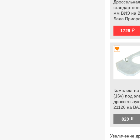
Дроссельная
стандартног
мм ВИЭ на В
Лада Приора
Гранта
й
1729
Комплект на
(16v) под э
дроссельную
21126 на ВА
2110-2112, 
й
Приора, Гра
829
Увеличение др