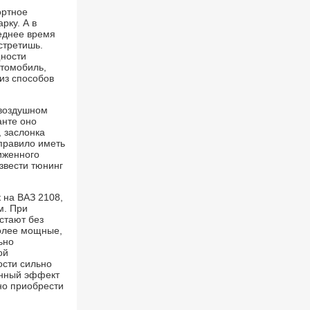
ортное
рку. А в
еднее время
стретишь.
щности
втомобиль,
из способов
де.
 воздушном
анте оно
, заслонка
правило иметь
иженного
звести тюнинг
 на ВАЗ 2108,
м. При
встают без
более мощные,
ьно
ой
ости сильно
анный эффект
но приобрести