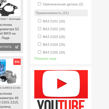
Оригинальная деталь
(2)
Применяемость (31)
52мм) + прокладка
ВАЗ 2101
(26)
аслонка
ВАЗ 2102
(26)
диаметра 52
ой ВИЭ на
ВАЗ 2103
(26)
, Лада
а, Гранта
ВАЗ 2104
(26)
КУПИТЬ
ВАЗ 2105
(26)
Показать еще
5
%
2-1148010-12 bbc
аслонка
диаметра 46
 2101-2115,
Калина,