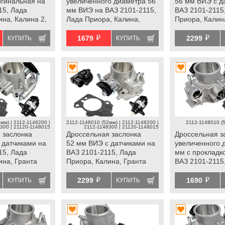
игинальная на
увеличенного диаметра 56
56 мм ВИЭ с д
15, Лада
мм ВИЭ на ВАЗ 2101-2115,
ВАЗ 2101-2115
ина, Калина 2,
Лада Приора, Калина,
Приора, Калин
 Легенд, Нива
Гранта
й
й
роле Нива
1679
2299
КУПИТЬ
КУПИТЬ
мм) | 2112-1148200 |
2112-1148010 (52мм) | 2112-1148200 |
2112-1148010 (
300 | 21120-1148015
2112-1148300 | 21120-1148015
 заслонка
Дроссельная заслонка
Дроссельная з
 датчиками на
52 мм ВИЭ с датчиками на
увеличенного 
15, Лада
ВАЗ 2101-2115, Лада
мм с прокладк
ина, Гранта
Приора, Калина, Гранта
ВАЗ 2101-2115
Приора, Калин
й
й
2299
1690
КУПИТЬ
КУПИТЬ