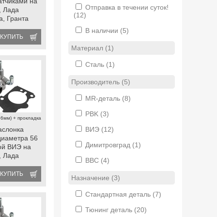
атчиками на
Отправка в течении суток!
, Лада
(12)
а, Гранта
В наличии
(5)
КУПИТЬ
Материал (1)
Сталь
(1)
Производитель (5)
MR-деталь
(8)
PBK
(3)
56мм) + прокладка
аслонка
ВИЭ
(12)
диаметра 56
Димитровград
(1)
ой ВИЭ на
, Лада
BBC
(4)
а, Гранта
КУПИТЬ
Назначение (3)
Стандартная деталь
(7)
Тюнинг деталь
(20)