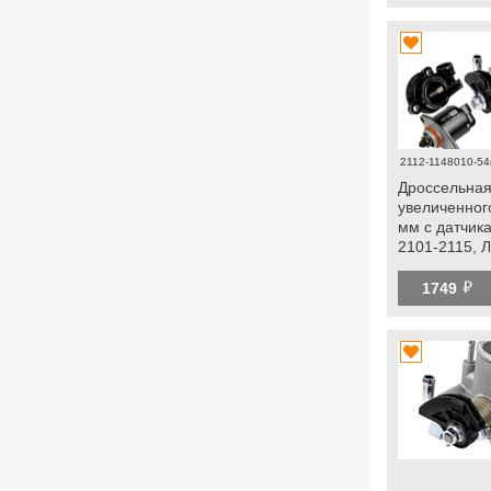
2112-1148010-54
Дроссельная
увеличенног
мм с датчик
2101-2115, 
Калина, Гра
й
1749