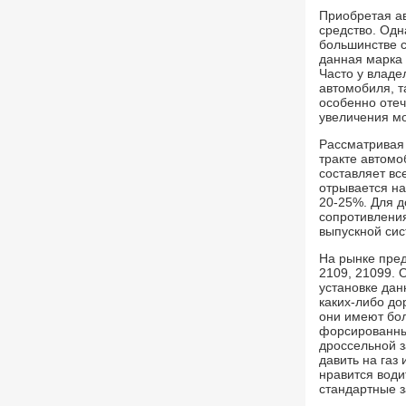
Приобретая а
средство. Одн
большинстве 
данная марка 
Часто у владе
автомобиля, т
особенно отеч
увеличения м
Рассматривая
тракте автомо
составляет вс
отрывается на
20-25%. Для 
сопротивления
выпускной си
На рынке пред
2109, 21099. 
установке дан
каких-либо до
они имеют бол
форсированные
дроссельной з
давить на газ
нравится вод
стандартные 