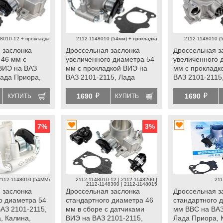
8010-12 + прокладка
2112-1148010 (54мм) + прокладка
2112-1148010 (
 заслонка
Дроссельная заслонка
Дроссельная з
 46 мм с
увеличенного диаметра 54
увеличенного 
ВИЭ на ВАЗ
мм с прокладкой ВИЭ на
мм с прокладк
Лада Приора,
ВАЗ 2101-2115, Лада
ВАЗ 2101-2115
нта
Приора, Калина, Гранта
Приора, Калин
й
й
1690
1690
КУПИТЬ
КУПИТЬ
7
%
3
%
2112-1148010 (54ММ)
2112-1148010-12 | 2112-1148200 |
211
2112-1148300 | 2112-1148015
 заслонка
Дроссельная заслонка
Дроссельная з
о диаметра 54
стандартного диаметра 46
стандартного 
АЗ 2101-2115,
мм в сборе с датчиками
мм ВВС на ВАЗ
, Калина,
ВИЭ на ВАЗ 2101-2115,
Лада Приора, 