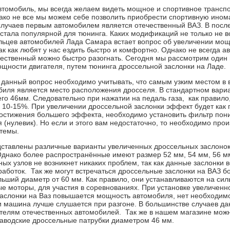
втомобиль, мы всегда желаем видеть мощное и спортивное трансп
ако не все мы можем себе позволить приобрести спортивную инома
случаев первым автомобилем является отечественный ВАЗ. В посл
стала популярной для тюнинга. Каких модификаций не только не в
льцев автомобилей Лада Самара встает вопрос об увеличении мо
ак как любят у нас ездить быстро и комфортно. Однако не всегда а
ественный можно быстро разогнать. Сегодня мы рассмотрим один 
ощности двигателя, путем тюнинга дроссельной заслонки на Ла
 данный вопрос необходимо учитывать, что самым узким местом в
биля является место расположения дросселя. В стандартном вари
его 46мм. Следовательно при нажатии на педаль газа, как правило
 10-15%. При увеличении дроссельной заслонки эффект будет как 
достижения большего эффекта, необходимо установить фильтр пон
 (нулевик)
. Но если и этого вам недостаточно, то необходимо прои
стемы.
ставлены различные варианты увеличенных дроссельных заслонок
Однако более распространённые имеют размер 52 мм, 54 мм, 56 м
ных узлов не возникнет никаких проблем, так как данные заслонки 
работок. Так же могут встречаться дроссельные заслонки на ВАЗ 
ьший диаметр от 60 мм. Как правило, они устанавливаются на сил
 моторы, для участия в соревнованиях. При установке увеличенн
аслонки на Ваз повышается мощность автомобиля, нет необходим
 и машина лучше слушается при разгоне. В большинстве случаев д
ителям отечественных автомобилей. Так же в нашем магазине мож
заводские дроссельные патрубки диаметром 46 мм.