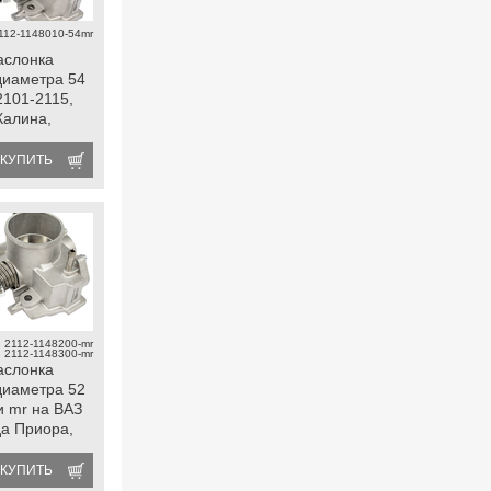
112-1148010-54mr
аслонка
диаметра 54
2101-2115,
Калина,
КУПИТЬ
| 2112-1148200-mr
| 2112-1148300-mr
аслонка
диаметра 52
и mr на ВАЗ
да Приора,
а
КУПИТЬ