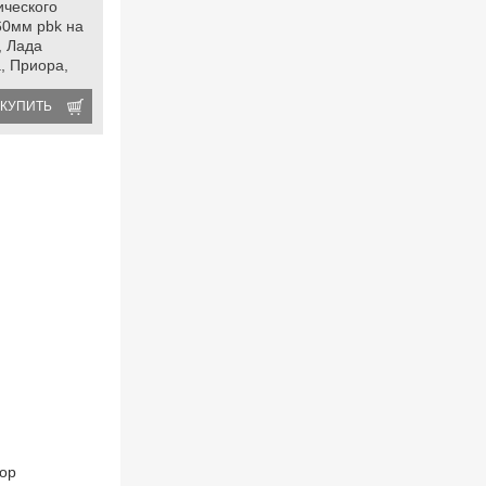
ческого
60мм pbk на
, Лада
, Приора,
роле Нива
КУПИТЬ
тор