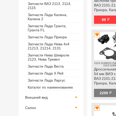
заслонки ор
Запчасти ВАЗ 2113, 2114,
ВАЗ 2101-21
2115
Приора, Кал
Гранта, Нива
Запчасти Лада Калина,
й
Калина 2
Тревел, Шев
89
Запчасти Лада Гранта,
Гранта FL
Запчасти Лада Приора
Запчасти Лада Нива 4х4
21213, 21214, 2131
Запчасти Нива Шевроле
2123, Нива Тревел
2112-1148010 (54
2112-1148
Запчасти Лада Веста
Дроссельная
Запчасти Лада Х Рей
54 мм ВИЭ с
ВАЗ 2101-21
Запчасти Лада Ларгус
Приора, Кал
Каталог по наименованию
й
2299
Внешний вид
Салон