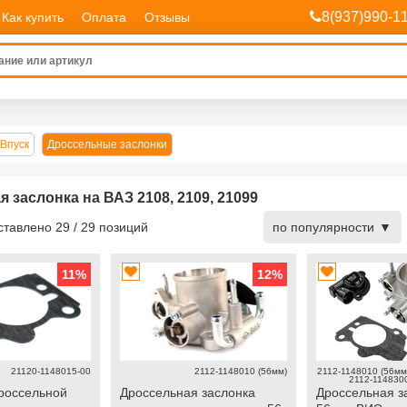
8(937)990-1
Как купить
Оплата
Отзывы
Впуск
Дроссельные заслонки
 заслонка на ВАЗ 2108, 2109, 21099
дставлено
29
/
29
позиций
по популярности
11
%
12
%
21120-1148015-00
2112-1148010 (56мм)
2112-1148010 (56мм)
2112-1148300
россельной
Дроссельная заслонка
Дроссельная з