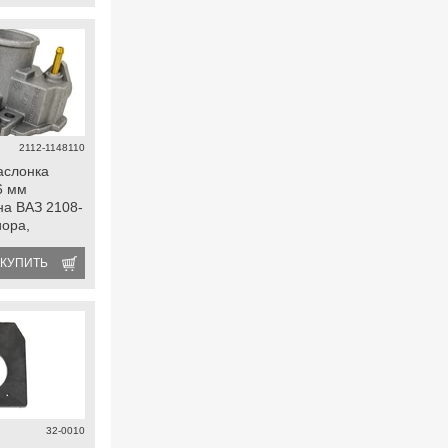
2112-1148110
аслонка
6 мм
на ВАЗ 2108-
иора,
а
КУПИТЬ
32-0010