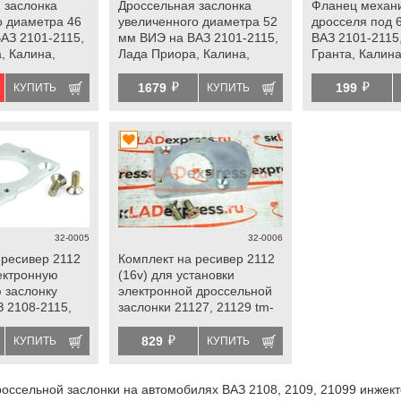
 заслонка
Дроссельная заслонка
Фланец механи
о диаметра 46
увеличенного диаметра 52
дросселя под 
АЗ 2101-2115,
мм ВИЭ на ВАЗ 2101-2115,
ВАЗ 2101-2115
, Калина,
Лада Приора, Калина,
Гранта, Калина
Гранта
Нива 4х4, Шев
й
й
1679
199
КУПИТЬ
КУПИТЬ
32-0005
32-0006
 ресивер 2112
Комплект на ресивер 2112
лектронную
(16v) для установки
 заслонку
электронной дроссельной
З 2108-2115,
заслонки 21127, 21129 tm-
Лада Калина,
race на ВАЗ 2108-21099,
й
нта tm-race
2110-2112, 2113-2115, Лада
829
КУПИТЬ
КУПИТЬ
Калина, Приора, Гранта
оссельной заслонки на автомобилях ВАЗ 2108, 2109, 21099 инжек