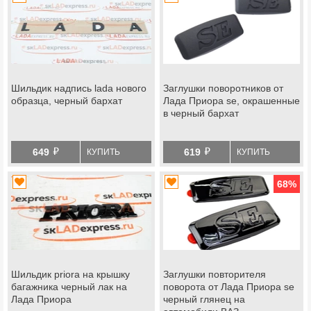
Шильдик надпись lada нового
Заглушки поворотников от
образца, черный бархат
Лада Приора se, окрашенные
в черный бархат
й
й
649
619
КУПИТЬ
КУПИТЬ
68
%
Шильдик priora на крышку
Заглушки повторителя
багажника черный лак на
поворота от Лада Приора se
Лада Приора
черный глянец на