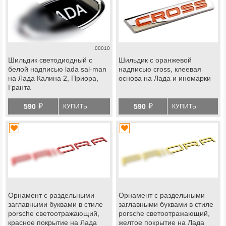
.00010
Шильдик светодиодный с
Шильдик с оранжевой
белой надписью lada sal-man
надписью cross, клеевая
на Лада Калина 2, Приора,
основа на Лада и иномарки
Гранта
й
й
590
590
КУПИТЬ
КУПИТЬ
Орнамент с раздельными
Орнамент с раздельными
заглавными буквами в стиле
заглавными буквами в стиле
porsche светоотражающий,
porsche светоотражающий,
красное покрытие на Лада
желтое покрытие на Лада