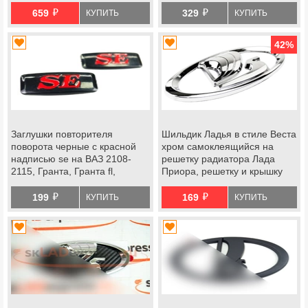
й
й
659
329
КУПИТЬ
КУПИТЬ
42
%
Заглушки повторителя
Шильдик Ладья в стиле Веста
поворота черные с красной
хром самоклеящийся на
надписью se на ВАЗ 2108-
решетку радиатора Лада
2115, Гранта, Гранта fl,
Приора, решетку и крышку
Калина, Калина 2, Приора
багажника Гранта, Калина 2
й
й
199
169
КУПИТЬ
КУПИТЬ