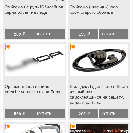
Эмблема на руль Юбилейная
Эмблема (шильдик) lada
серия 50 лет на Лада
хром старого образца
й
й
289
159
КУПИТЬ
КУПИТЬ
Орнамент lada в стиле
Шильдик Ладья в стиле Веста
porsche черный лак на Лада
черный лак
самоклеящийся на решетку
радиатора Лада
Приора, решетку и крышку
й
й
багажника Гранта, Калина 2
590
209
КУПИТЬ
КУПИТЬ