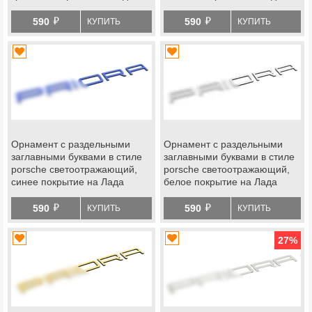
Приора
Приора
й
й
590
590
КУПИТЬ
КУПИТЬ
Орнамент с раздельными
Орнамент с раздельными
заглавными буквами в стиле
заглавными буквами в стиле
porsche светоотражающий,
porsche светоотражающий,
синее покрытие на Лада
белое покрытие на Лада
Приора
Приора
й
й
590
590
КУПИТЬ
КУПИТЬ
27
%