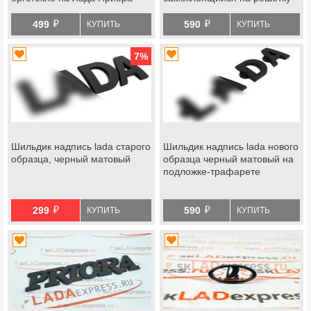
радиатора Лада
й
й
Приора, решетку и крышку
499
590
КУПИТЬ
КУПИТЬ
багажника Гранта, Калина 2
7
%
Шильдик надпись lada старого
Шильдик надпись lada нового
образца, черный матовый
образца черный матовый на
подложке-трафарете
й
й
299
590
КУПИТЬ
КУПИТЬ