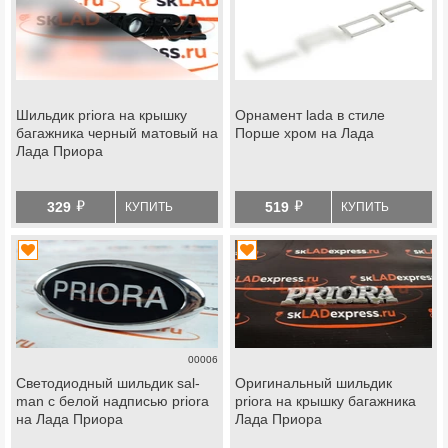
Шильдик priora на крышку
Орнамент lada в стиле
багажника черный матовый на
Порше хром на Лада
Лада Приора
й
й
329
519
КУПИТЬ
КУПИТЬ
00006
Светодиодный шильдик sal-
Оригинальный шильдик
man с белой надписью priora
priora на крышку багажника
на Лада Приора
Лада Приора