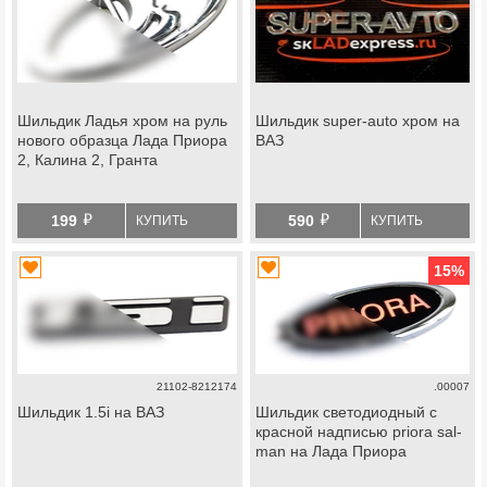
Шильдик Ладья хром на руль
Шильдик super-auto хром на
нового образца Лада Приора
ВАЗ
2, Калина 2, Гранта
й
й
199
590
КУПИТЬ
КУПИТЬ
15
%
21102-8212174
.00007
Шильдик 1.5i на ВАЗ
Шильдик светодиодный с
красной надписью priora sal-
man на Лада Приора