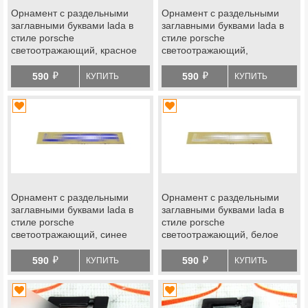
Орнамент с раздельными
Орнамент с раздельными
заглавными буквами lada в
заглавными буквами lada в
стиле porsche
стиле porsche
светоотражающий, красное
светоотражающий,
покрытие на Лада
желтое покрытие на Лада
й
й
590
590
КУПИТЬ
КУПИТЬ
Орнамент с раздельными
Орнамент с раздельными
заглавными буквами lada в
заглавными буквами lada в
стиле porsche
стиле porsche
светоотражающий, синее
светоотражающий, белое
покрытие на Лада
покрытие на Лада
й
й
590
590
КУПИТЬ
КУПИТЬ