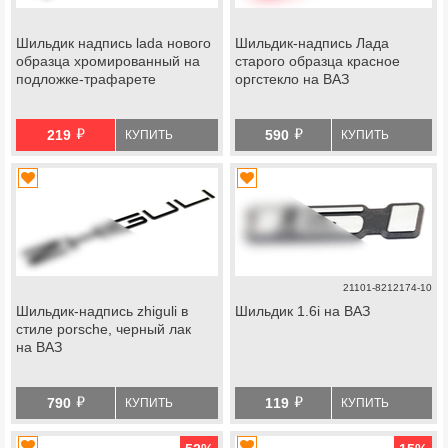
Шильдик надпись lada нового
Шильдик-надпись Лада
образца хромированный на
старого образца красное
подложке-трафарете
оргстекло на ВАЗ
й
й
219
590
КУПИТЬ
КУПИТЬ
21101-8212174-10
Шильдик-надпись zhiguli в
Шильдик 1.6i на ВАЗ
стиле porsche, черный лак
на ВАЗ
й
й
790
119
КУПИТЬ
КУПИТЬ