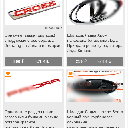
8450041649
Орнамент задка (шильдик)
Шильдик Ладья Хром
с надписью cross образца
на крышку багажника Лада
Веста ng на Лада и иномарки
Приора и решетку радиатора
Лада Калина
й
й
890
219
КУПИТЬ
КУПИТЬ
Орнамент с раздельными
Шильдик Ладья в стиле Веста
заглавными буквами в стиле
черный лак, карбоновое
porsche красное
основание
оргстекло на Лада Приора
самоклеящийся на решетку