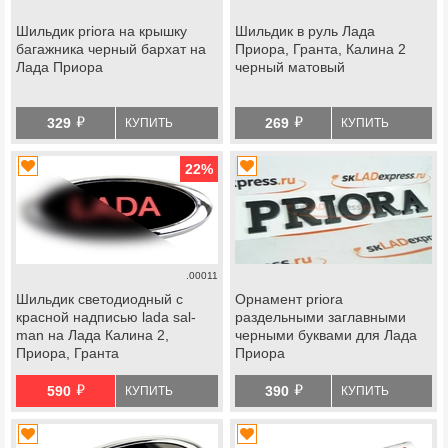
Шильдик priora на крышку
Шильдик в руль Лада
багажника черный бархат на
Приора, Гранта, Калина 2
Лада Приора
черный матовый
й
й
329
269
КУПИТЬ
КУПИТЬ
22
%
.00011
Шильдик светодиодный с
Орнамент priora
красной надписью lada sal-
раздельными заглавными
man на Лада Калина 2,
черными буквами для Лада
Приора, Гранта
Приора
й
й
590
390
КУПИТЬ
КУПИТЬ