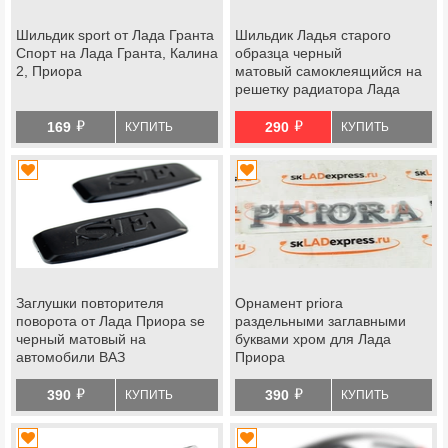
Шильдик sport от Лада Гранта
Шильдик Ладья старого
Спорт на Лада Гранта, Калина
образца черный
2, Приора
матовый самоклеящийся на
решетку радиатора Лада
Приора, решетку и крышку
й
й
багажника Гранта, Калина 2
169
290
КУПИТЬ
КУПИТЬ
Заглушки повторителя
Орнамент priora
поворота от Лада Приора se
раздельными заглавными
черный матовый на
буквами хром для Лада
автомобили ВАЗ
Приора
й
й
390
390
КУПИТЬ
КУПИТЬ