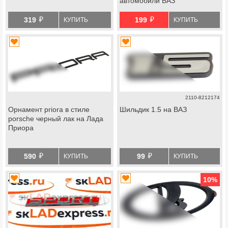
автомобили ВАЗ
й
й
319
199
КУПИТЬ
КУПИТЬ
2110-8212174
Орнамент priora в стиле
Шильдик 1.5 на ВАЗ
porsche черный лак на Лада
Приора
й
й
590
99
КУПИТЬ
КУПИТЬ
10
%