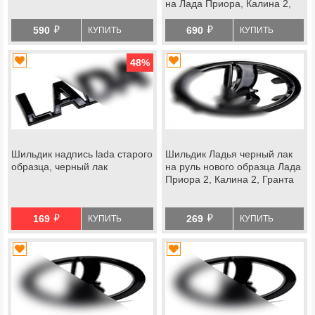
на Лада Приора, Калина 2,
Гранта, Ларгус
й
й
590
690
КУПИТЬ
КУПИТЬ
48
%
Шильдик надпись lada старого
Шильдик Ладья черный лак
образца, черный лак
на руль нового образца Лада
Приора 2, Калина 2, Гранта
й
й
169
269
КУПИТЬ
КУПИТЬ