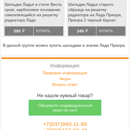
Шильдик Ладья в стиле Веста
Шильдик Ладья старого
хром, карбоновое основание
образца на решетку
самоклеящийся на решетку
радиатора на Лада Приора,
радиатора Лада
Приора 2 черный бархат
Приора, решетку и крышку
й
й
багажника Гранта, Калина 2
590
349
КУПИТЬ
КУПИТЬ
В данной группе можно купить шильдики и значки Лада Приора
Информация:
Правовая информация
Акции
Вопрос-ответ
Не нашли нужный товар?
Оформите индивидуальный
заказ на него
+7(937)990-11-95