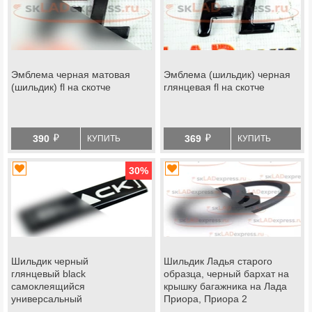
Эмблема черная матовая
Эмблема (шильдик) черная
(шильдик) fl на скотче
глянцевая fl на скотче
й
й
390
369
КУПИТЬ
КУПИТЬ
30
%
Шильдик черный
Шильдик Ладья старого
глянцевый black
образца, черный бархат на
самоклеящийся
крышку багажника на Лада
универсальный
Приора, Приора 2