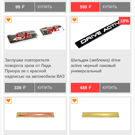
й
й
99
590
КУПИТЬ
КУПИТЬ
18
%
Заглушки повторителя
Шильдик (эмблема) drive
поворота хром от Лада
active черный лаковый
Приора se с красной
универсальный
надписью на автомобили ВАЗ
й
й
339
489
КУПИТЬ
КУПИТЬ