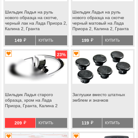
Шильдик Ладья на руль
Шильдик Ладья на руль
нового образца на скотче,
нового образца на скотче
черный лак на Лада Приора 2,
черный матовый на Лада
Калина 2, Гранта
Приора 2, Калина 2, Гранта
й
й
149
199
КУПИТЬ
КУПИТЬ
23
%
Шильдик Ладья старого
Заглушки вместо штатных
образца, хром на Лада
эмблем и значков
Приора, Гранта, Калина 2
й
й
209
119
КУПИТЬ
КУПИТЬ