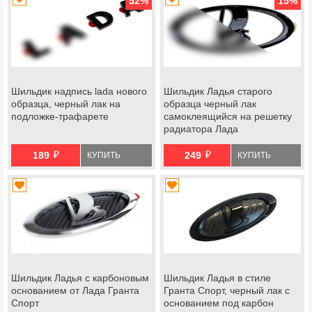
52
%
15
%
Шильдик надпись lada нового
Шильдик Ладья старого
образца, черный лак на
образца черный лак
подложке-трафарете
самоклеящийся на решетку
радиатора Лада
Приора, решетку и крышку
й
й
багажника Гранта, Калина 2
189
249
КУПИТЬ
КУПИТЬ
Шильдик Ладья с карбоновым
Шильдик Ладья в стиле
основанием от Лада Гранта
Гранта Спорт, черный лак с
Спорт
основанием под карбон