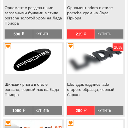
Орнамент с раздельными
Орнамент priora в стиле
заглавными буквами в стиле
porsche хром на Лада
porsche золотой хром на Лада
Приора
Приора
й
й
590
219
КУПИТЬ
КУПИТЬ
10
%
Шильдик priora в стиле
Шильдик надпись lada
porsche, черный лак на Лада
старого образца, черный
Приора
бархат
й
й
1090
290
КУПИТЬ
КУПИТЬ