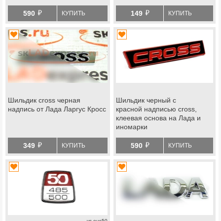
й
й
590
149
КУПИТЬ
КУПИТЬ
Шильдик cross черная
Шильдик черный с
надпись от Лада Ларгус Кросс
красной надписью cross,
клеевая основа на Лада и
иномарки
й
й
349
590
КУПИТЬ
КУПИТЬ
vs-eus50