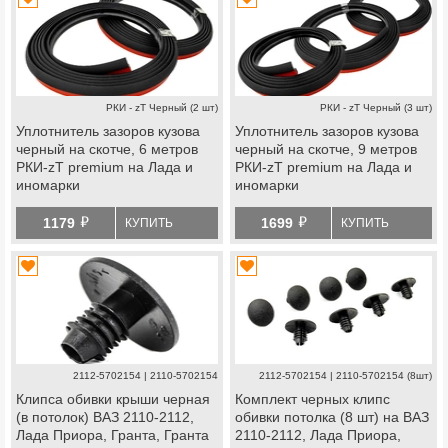
РКИ - zТ Черный (2 шт)
РКИ - zТ Черный (3 шт)
Уплотнитель зазоров кузова
Уплотнитель зазоров кузова
черный на скотче, 6 метров
черный на скотче, 9 метров
РКИ-zТ premium на Лада и
РКИ-zТ premium на Лада и
иномарки
иномарки
й
й
1179
1699
КУПИТЬ
КУПИТЬ
2112-5702154 | 2110-5702154
2112-5702154 | 2110-5702154 (8шт)
Клипса обивки крыши черная
Комплект черных клипс
(в потолок) ВАЗ 2110-2112,
обивки потолка (8 шт) на ВАЗ
Лада Приора, Гранта, Гранта
2110-2112, Лада Приора,