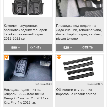
Комплект внутренних
Площадка под педали на
облицовок задних фонарей
Лада Икс Рей, renault arkana,
ТюнАвто на renault logan
duster, kaptur, logan, sandero,
2012-2022 г.в.
nissan terrano
й
й
990
929
КУПИТЬ
КУПИТЬ
m01hssu00322
m04rear00172
Накладка подпятник на
Облицовки внутренних
ковролин АБС-пластик на
порогов на renault arkana
Хендай Солярис 2 с 2017 г.в.,
Киа Рио 4 с 2016 г.в.