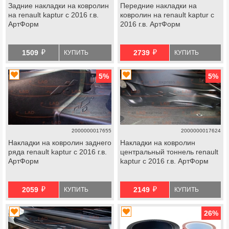
Задние накладки на ковролин
Передние накладки на
на renault kaptur с 2016 г.в.
ковролин на renault kaptur с
АртФорм
2016 г.в. АртФорм
й
й
1509
2739
КУПИТЬ
КУПИТЬ
5
%
5
%
2000000017655
2000000017624
Накладки на ковролин заднего
Накладки на ковролин
ряда renault kaptur с 2016 г.в.
центральный тоннель renault
АртФорм
kaptur с 2016 г.в. АртФорм
й
й
2059
2149
КУПИТЬ
КУПИТЬ
26
%