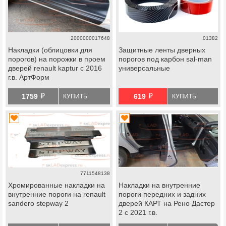
2000000017648
.01382
Накладки (облицовки для
Защитные ленты дверных
порогов) на порожки в проем
порогов под карбон sal-man
дверей renault kaptur с 2016
универсальные
г.в. АртФорм
й
й
1759
619
КУПИТЬ
КУПИТЬ
7711548138
Хромированные накладки на
Накладки на внутренние
внутренние пороги на renault
пороги передних и задних
sandero stepway 2
дверей КАРТ на Рено Дастер
2 с 2021 г.в.