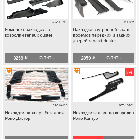
rdu111703
rdu111702
Комплект накладок на
Накладки внутренней части
ковролин renault duster
проемов передних и задних
дверей renault duster
й
й
3259
2859
КУПИТЬ
КУПИТЬ
8
%
07010430
07040401
Накладки на дверь багажника
Накладки задние на ковролин
Рено Дастер
Рено Каптур