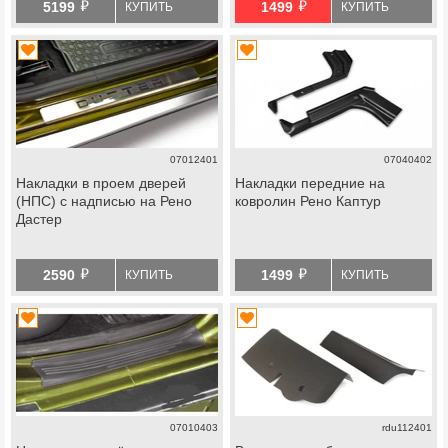
й
й
5199
1499
КУПИТЬ
КУПИТЬ
07012401
07040402
Накладки в проем дверей
Накладки передние на
(НПС) с надписью на Рено
ковролин Рено Каптур
Дастер
й
й
2590
1499
КУПИТЬ
КУПИТЬ
07010403
rdu112401