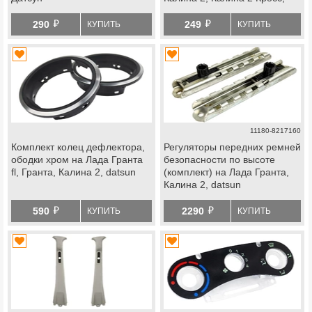
datsun on-do, mi-do
й
й
290
249
КУПИТЬ
КУПИТЬ
11180-8217160
Комплект колец дефлектора,
Регуляторы передних ремней
ободки хром на Лада Гранта
безопасности по высоте
fl, Гранта, Калина 2, datsun
(комплект) на Лада Гранта,
Калина 2, datsun
й
й
590
2290
КУПИТЬ
КУПИТЬ