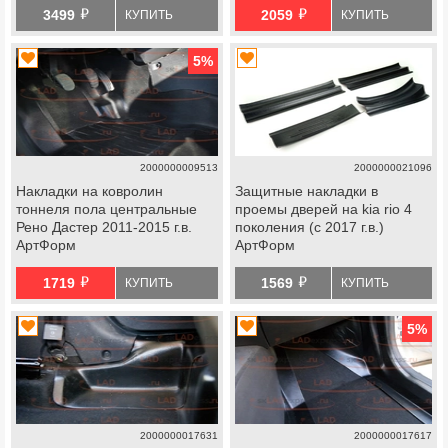
й
й
3499
2059
КУПИТЬ
КУПИТЬ
5
%
2000000009513
2000000021096
Накладки на ковролин
Защитные накладки в
тоннеля пола центральные
проемы дверей на kia rio 4
Рено Дастер 2011-2015 г.в.
поколения (с 2017 г.в.)
АртФорм
АртФорм
й
й
1719
1569
КУПИТЬ
КУПИТЬ
5
%
2000000017631
2000000017617