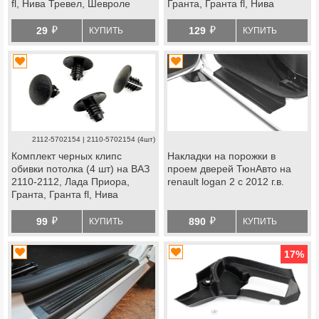
fl, Нива Тревел, Шевроле
Гранта, Гранта fl, Нива
Нива, datsun
Тревел, Шевроле Нива,
й
й
datsun
29
129
КУПИТЬ
КУПИТЬ
2112-5702154 | 2110-5702154 (4шт)
Комплект черных клипс
Накладки на порожки в
обивки потолка (4 шт) на ВАЗ
проем дверей ТюнАвто на
2110-2112, Лада Приора,
renault logan 2 с 2012 г.в.
Гранта, Гранта fl, Нива
Тревел, Шевроле Нива,
й
й
datsun
99
890
КУПИТЬ
КУПИТЬ
17
%