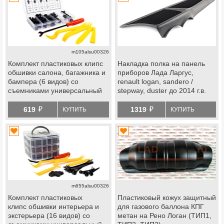
m105alsu00326
Комплект пластиковых клипс
Накладка полка на панель
обшивки салона, багажника и
приборов Лада Ларгус,
бампера (6 видов) со
renault logan, sandero /
съемниками универсальный
stepway, duster до 2014 г.в.
й
й
619
1319
КУПИТЬ
КУПИТЬ
m655alsu00326
Комплект пластиковых
Пластиковый кожух защитный
клипс обшивки интерьера и
для газового баллона КПГ
экстерьера (16 видов) со
метан на Рено Логан (ТИП1,