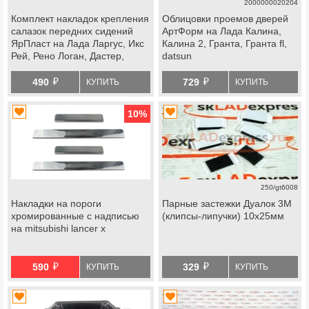
2000000020204
Комплект накладок крепления
Облицовки проемов дверей
салазок передних сидений
АртФорм на Лада Калина,
ЯрПласт на Лада Ларгус, Икс
Калина 2, Гранта, Гранта fl,
Рей, Рено Логан, Дастер,
datsun
Сандеро
й
й
490
729
КУПИТЬ
КУПИТЬ
10
%
250/gt6008
Накладки на пороги
Парные застежки Дуалок 3М
хромированные с надписью
(клипсы-липучки) 10х25мм
на mitsubishi lancer x
й
й
590
329
КУПИТЬ
КУПИТЬ