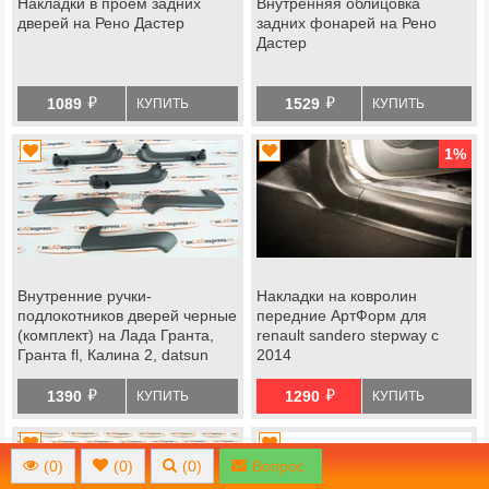
Накладки в проём задних
Внутренняя облицовка
дверей на Рено Дастер
задних фонарей на Рено
Дастер
й
й
1089
1529
КУПИТЬ
КУПИТЬ
1
%
Внутренние ручки-
Накладки на ковролин
подлокотников дверей черные
передние АртФорм для
(комплект) на Лада Гранта,
renault sandero stepway с
Гранта fl, Калина 2, datsun
2014
й
й
1390
1290
КУПИТЬ
КУПИТЬ
(
0
)
(
0
)
(
0
)
Вопрос