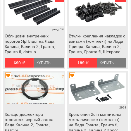
yar-gp14
Облицовки внутренних
Втулки крепления накладок с
порогов ЯрПласт на Лада
винтами (комплект) на Лада
Калина, Калина 2, Гранта,
Приора, Калина, Калина 2,
Гранта fl, datsun
Гранта, Гранта fl, Шевроле
Нива, datsun
й
й
690
189
КУПИТЬ
КУПИТЬ
2998
Кольцо дефлектора
Крепления 2din магнитолы
отопителя черный лак на
металлические (комплект)
Лада Калина 2, Гранта,
на Лада Гранта, Гранта fl,
Датсун
Калина 2, Калина 2 Кросс,