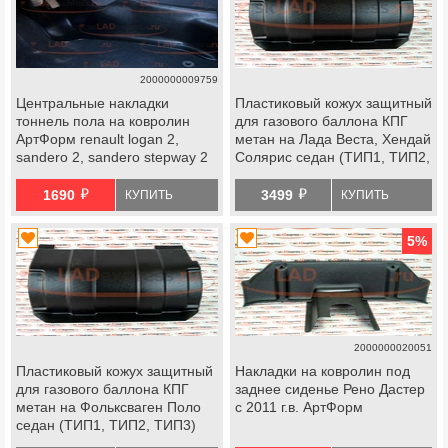
2000000009759
Центральные накладки
Пластиковый кожух защитный
тоннель пола на ковролин
для газового баллона КПГ
АртФорм renault logan 2,
метан на Лада Веста, Хендай
sandero 2, sandero stepway 2
Солярис седан (ТИП1, ТИП2,
с 2014 г.в.
ТИП3)
й
й
1690
3499
КУПИТЬ
КУПИТЬ
5
%
2000000020051
Пластиковый кожух защитный
Накладки на ковролин под
для газового баллона КПГ
заднее сиденье Рено Дастер
метан на Фольксваген Поло
с 2011 г.в. АртФорм
седан (ТИП1, ТИП2, ТИП3)