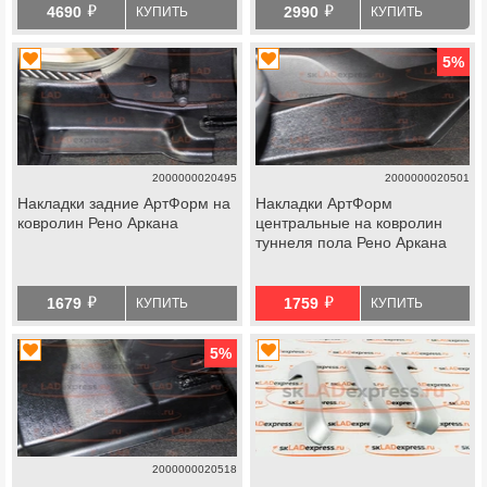
й
й
4690
2990
КУПИТЬ
КУПИТЬ
5
%
2000000020495
2000000020501
Накладки задние АртФорм на
Накладки АртФорм
ковролин Рено Аркана
центральные на ковролин
туннеля пола Рено Аркана
й
й
1679
1759
КУПИТЬ
КУПИТЬ
5
%
2000000020518