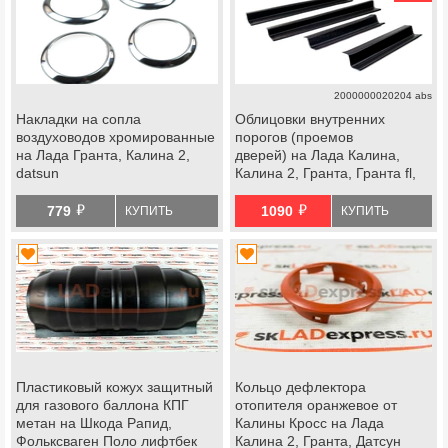
2000000020204 abs
Накладки на сопла
Облицовки внутренних
воздуховодов хромированные
порогов (проемов
на Лада Гранта, Калина 2,
дверей) на Лада Калина,
datsun
Калина 2, Гранта, Гранта fl,
datsun
й
й
779
1090
КУПИТЬ
КУПИТЬ
Пластиковый кожух защитный
Кольцо дефлектора
для газового баллона КПГ
отопителя оранжевое от
метан на Шкода Рапид,
Калины Кросс на Лада
Фольксваген Поло лифтбек
Калина 2, Гранта, Датсун