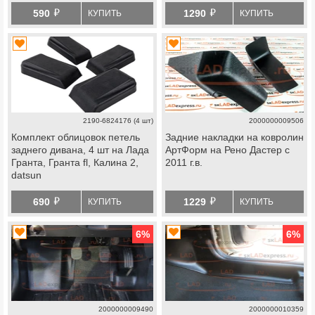
й
й
590
1290
КУПИТЬ
КУПИТЬ
2190-6824176 (4 шт)
2000000009506
Комплект облицовок петель
Задние накладки на ковролин
заднего дивана, 4 шт на Лада
АртФорм на Рено Дастер с
Гранта, Гранта fl, Калина 2,
2011 г.в.
datsun
й
й
690
1229
КУПИТЬ
КУПИТЬ
6
%
6
%
2000000009490
2000000010359