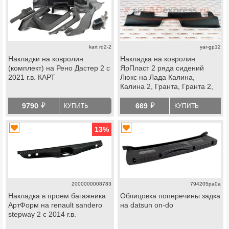
kart rd2-2
yar-gp12
Накладки на ковролин
Накладка на ковролин
(комплект) на Рено Дастер 2 с
ЯрПласт 2 ряда сидений
2021 г.в. КАРТ
Люкс на Лада Калина,
Калина 2, Гранта, Гранта 2,
Датсун
й
й
9790
669
КУПИТЬ
КУПИТЬ
13
%
2000000008783
794205pa0a
Накладка в проем багажника
Облицовка поперечины задка
АртФорм на renault sandero
на datsun on-do
stepway 2 с 2014 г.в.