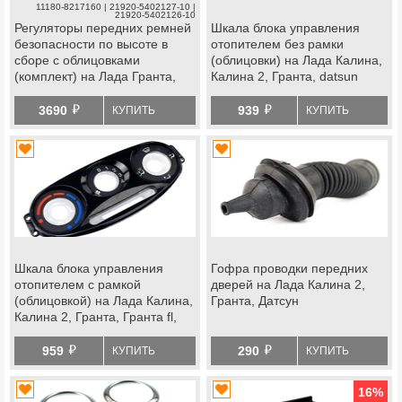
11180-8217160 | 21920-5402127-10 |
21920-5402126-10
Регуляторы передних ремней
Шкала блока управления
безопасности по высоте в
отопителем без рамки
сборе с облицовками
(облицовки) на Лада Калина,
(комплект) на Лада Гранта,
Калина 2, Гранта, datsun
Калина 2, datsun
й
й
3690
939
КУПИТЬ
КУПИТЬ
Шкала блока управления
Гофра проводки передних
отопителем с рамкой
дверей на Лада Калина 2,
(облицовкой) на Лада Калина,
Гранта, Датсун
Калина 2, Гранта, Гранта fl,
datsun
й
й
959
290
КУПИТЬ
КУПИТЬ
16
%