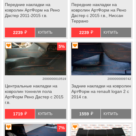
Передние накладки на
Передние накладки на
ковролин АртФорм на Рено
ковролин АртФорм на Рено
Дастер 2011-2015 г.в.
Дастер с 2015 г.в., Ниссан
Террано
й
й
2239
2239
КУПИТЬ
КУПИТЬ
5
%
2000000010519
2000000009742
Центральные накладки на
Задние накладки на ковролин
ковролин тоннеля пола
АртФорм на renault logan 2 с
АртФорм Рено Дастер с 2015
2014 г.в.
г.в.
й
й
1719
1559
КУПИТЬ
КУПИТЬ
7
%