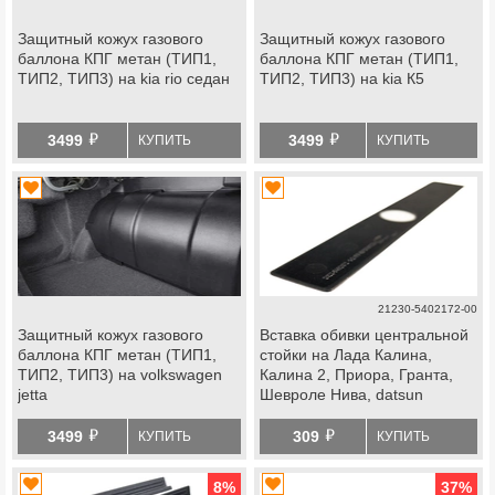
Защитный кожух газового
Защитный кожух газового
баллона КПГ метан (ТИП1,
баллона КПГ метан (ТИП1,
ТИП2, ТИП3) на kia rio седан
ТИП2, ТИП3) на kia К5
й
й
3499
3499
КУПИТЬ
КУПИТЬ
21230-5402172-00
Защитный кожух газового
Вставка обивки центральной
баллона КПГ метан (ТИП1,
стойки на Лада Калина,
ТИП2, ТИП3) на volkswagen
Калина 2, Приора, Гранта,
jetta
Шевроле Нива, datsun
й
й
3499
309
КУПИТЬ
КУПИТЬ
8
%
37
%