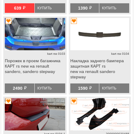
й
й
639
1390
КУПИТЬ
КУПИТЬ
kart rss 0103
kart rss 0104
Порожек в проем багажника
Накладка заднего бампера
КАРТ rs new на renault
защитная КАРТ rs
sandero, sandero stepway
new на renault sandero
stepway
й
й
2490
1590
КУПИТЬ
КУПИТЬ
kart rsn 0104-1
2000000020488