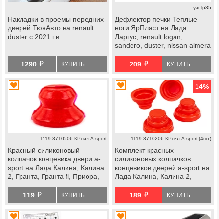
yar-lp35
Накладки в проемы передних
Дефлектор печки Теплые
дверей ТюнАвто на renault
ноги ЯрПласт на Лада
duster с 2021 г.в.
Ларгус, renault logan,
sandero, duster, nissan almera
g15, terrano 2015-2022 г.в.
й
й
1290
209
КУПИТЬ
КУПИТЬ
14
%
1119-3710206 КРсил А-sport
1119-3710206 КРсил А-sport (4шт)
Красный силиконовый
Комплект красных
колпачок концевика двери a-
силиконовых колпачков
sport на Лада Калина, Калина
концевиков дверей a-sport на
2, Гранта, Гранта fl, Приора,
Лада Калина, Калина 2,
Веста, datsun
Гранта, Гранта fl, Приора,
й
й
Веста, datsun
119
189
КУПИТЬ
КУПИТЬ