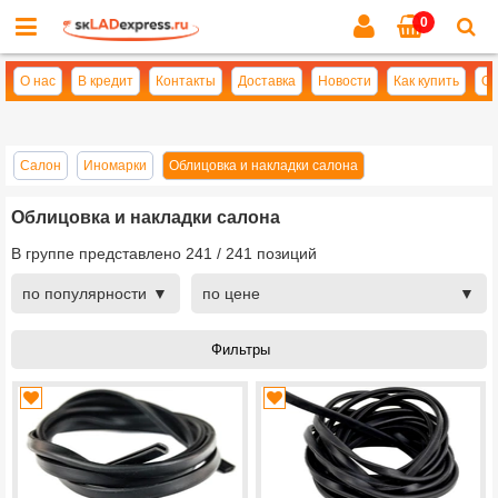
0
Cl
se
О нас
В кредит
Контакты
Доставка
Новости
Как купить
Оп
Салон
Иномарки
Облицовка и накладки салона
Облицовка и накладки салона
В группе представлено
241
/
241
позиций
по популярности
по цене