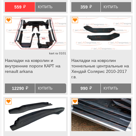
й
й
559
359
КУПИТЬ
КУПИТЬ
kart ra 0101
Накладки на ковролин и
Накладки на ковролин
внутренние пороги КАРТ на
тоннельные центральные на
renault arkana
Хендай Солярис 2010-2017
г.в.
й
й
12290
990
КУПИТЬ
КУПИТЬ