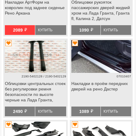
Накладки АртФорм на
Облицовки рукояток
ковролин под заднее сиденье
пассажирских дверей жидкий
Рено Аркана
хром на Лада Гранта, Гранта
fl, Калина 2, Датсун
й
й
2089
1090
КУПИТЬ
КУПИТЬ
2190-5402128 / 2190-5402129
07010407
Облицовки центральных стоек
Накладки в проём передних
без регулировки ремня
дверей на рено Дастер
безопасности по высоте
черные на Лада Гранта,
Гранта fl, Калина 2, Датсун
й
й
2490
1089
КУПИТЬ
КУПИТЬ