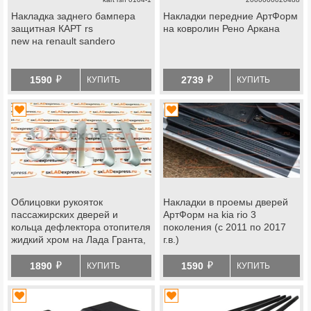
Накладка заднего бампера
Накладки передние АртФорм
защитная КАРТ rs
на ковролин Рено Аркана
new на renault sandero
й
й
1590
2739
КУПИТЬ
КУПИТЬ
Облицовки рукояток
Накладки в проемы дверей
пассажирских дверей и
АртФорм на kia rio 3
кольца дефлектора отопителя
поколения (с 2011 по 2017
жидкий хром на Лада Гранта,
г.в.)
Гранта fl, Калина 2, Датсун
й
й
1890
1590
КУПИТЬ
КУПИТЬ