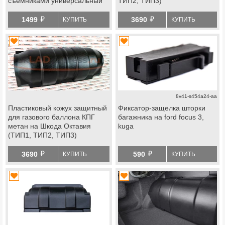
съемниками универсальный
ТИП2, ТИП3)
й
й
1499
3690
КУПИТЬ
КУПИТЬ
8v41-s454a24-aa
Пластиковый кожух защитный
Фиксатор-защелка шторки
для газового баллона КПГ
багажника на ford focus 3,
метан на Шкода Октавия
kuga
(ТИП1, ТИП2, ТИП3)
й
й
3690
590
КУПИТЬ
КУПИТЬ