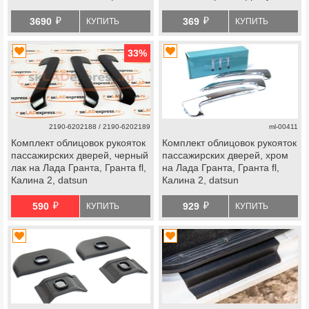
(ТИП1, ТИП2, ТИП3)
й
й
3690
369
КУПИТЬ
КУПИТЬ
33
%
2190-6202188 / 2190-6202189
ml-00411
Комплект облицовок рукояток
Комплект облицовок рукояток
пассажирских дверей, черный
пассажирских дверей, хром
лак на Лада Гранта, Гранта fl,
на Лада Гранта, Гранта fl,
Калина 2, datsun
Калина 2, datsun
й
й
590
929
КУПИТЬ
КУПИТЬ