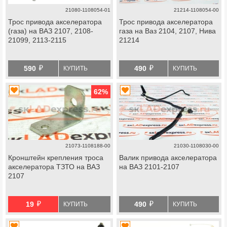
21080-1108054-01
21214-1108054-00
Трос привода акселератора
Трос привода акселератора
(газа) на ВАЗ 2107, 2108-
газа на Ваз 2104, 2107, Нива
21099, 2113-2115
21214
й
й
590
490
КУПИТЬ
КУПИТЬ
62
%
21073-1108188-00
21030-1108030-00
Кронштейн крепления троса
Валик привода акселератора
акселератора ТЗТО на ВАЗ
на ВАЗ 2101-2107
2107
й
й
19
490
КУПИТЬ
КУПИТЬ