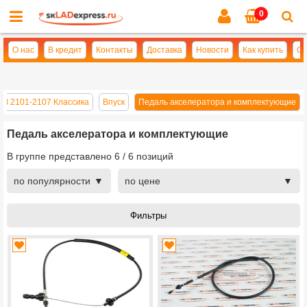
0
Cl
se
О нас
В кредит
Контакты
Доставка
Новости
Как купить
Оп
АЗ 2101-2107 Классика
Впуск
Педаль акселератора и комплектующие
Педаль акселератора и комплектующие
В группе представлено
6
/
6
позиций
по популярности
по цене