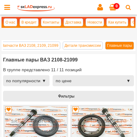
0
Cl
se
О нас
В кредит
Контакты
Доставка
Новости
Как купить
Оп
Запчасти ВАЗ 2108, 2109, 21099
Детали трансмиссии
Главные пары
Главные пары ВАЗ 2108-21099
В группе представлено
11
/
11
позиций
по популярности
по цене