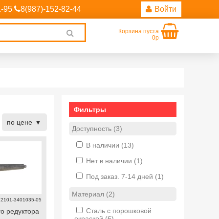
1-95
8(987)-152-82-44
Войти
Корзина пуста
Clear
0р
search
Фильтры
по цене
Доступность (3)
В наличии
(13)
Нет в наличии
(1)
Под заказ. 7-14 дней
(1)
Материал (2)
2101-3401035-05
Сталь с порошковой
го редуктора
окраской
(6)