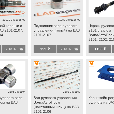
21010-3401035-00
21050-3401126-00
вой колонки с
Подшипник вала рулевого
Червяк рулево
АЗ 2101-2107,
управления (голый) на ВАЗ
2101 с валом
х4
2101-2107
ВолгаАвтоПро
2101, 2102, 21
й
й
159
1190
КУПИТЬ
КУПИТЬ
2105-3401104
2103-3401160
рулевого вала
Вал рулевого управления
Кронштейн рег
ом на ВАЗ
ВолгаАвтоПром
руля gts на ВА
(накатанный шлиц) на ВАЗ
2101-2106