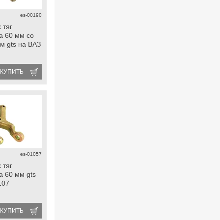
es-00190
 тяг
а 60 мм со
м gts на ВАЗ
КУПИТЬ
es-01057
 тяг
а 60 мм gts
107
КУПИТЬ