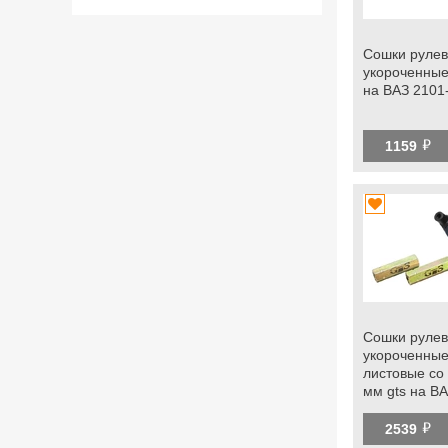
Сошки рулев
укороченные
на ВАЗ 2101
й
1159
Сошки рулев
укороченные
листовые со
мм gts на В
й
2539