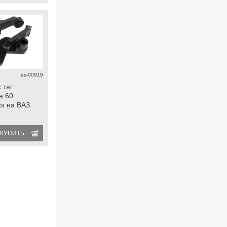
es-00919
 тяг
а 60
ts на ВАЗ
КУПИТЬ