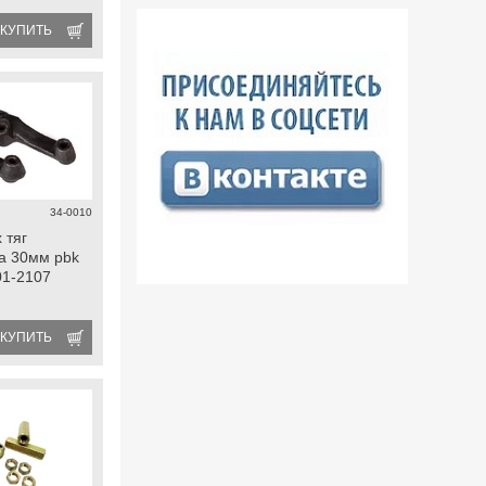
КУПИТЬ
34-0010
 тяг
а 30мм pbk
101-2107
КУПИТЬ