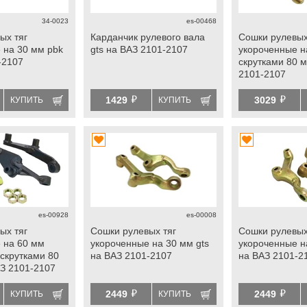
34-0023
es-00468
ых тяг
Карданчик рулевого вала
Сошки рулевых
 на 30 мм pbk
gts на ВАЗ 2101-2107
укороченные н
-2107
скрутками 80 м
2101-2107
й
й
1429
3029
КУПИТЬ
КУПИТЬ
es-00928
es-00008
ых тяг
Сошки рулевых тяг
Сошки рулевых
 на 60 мм
укороченные на 30 мм gts
укороченные н
 скрутками 80
на ВАЗ 2101-2107
на ВАЗ 2101-2
АЗ 2101-2107
й
й
2449
2449
КУПИТЬ
КУПИТЬ