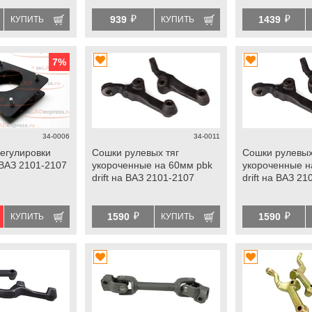
й
й
939
1439
КУПИТЬ
КУПИТЬ
7
%
34-0006
34-0011
егулировки
Сошки рулевых тяг
Сошки рулевых
 ВАЗ 2101-2107
укороченные на 60мм pbk
укороченные н
drift на ВАЗ 2101-2107
drift на ВАЗ 2
й
й
1590
1590
КУПИТЬ
КУПИТЬ