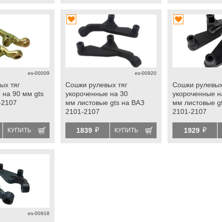
es-00009
es-00920
ых тяг
Сошки рулевых тяг
Сошки рулевых
 на 90 мм gts
укороченные на 30
укороченные н
-2107
мм листовые gts на ВАЗ
мм листовые g
2101-2107
2101-2107
й
й
1839
1929
КУПИТЬ
КУПИТЬ
es-00918