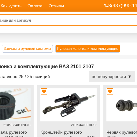
8(937)990-1
Как купить
Оплата
Отзывы
Запчасти рулевой системы
Рулевая колонка и комплектующие
лонка и комплектующие ВАЗ 2101-2107
дставлено
25
/
25
позиций
по популярности
21050-3401120-00
2105-3403010-10
ала рулевого
Кронштейн рулевого
Червяк рулево