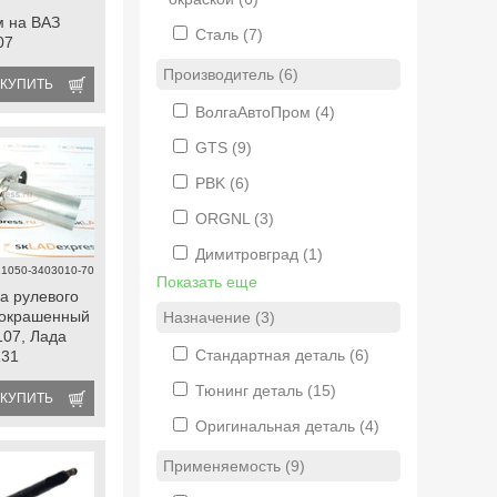
м на ВАЗ
Сталь
(7)
07
Производитель (6)
КУПИТЬ
ВолгаАвтоПром
(4)
GTS
(9)
PBK
(6)
ORGNL
(3)
Димитровград
(1)
21050-3403010-70
Показать еще
а рулевого
еокрашенный
Назначение (3)
107, Лада
Стандартная деталь
(6)
131
Тюнинг деталь
(15)
КУПИТЬ
Оригинальная деталь
(4)
Применяемость (9)