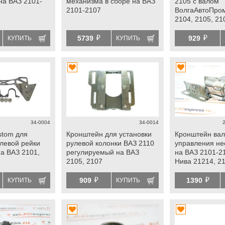
на ВАЗ 2101-
механизма в сборе на ВАЗ
2105 с валом
2101-2107
ВолгаАвтоПро
2104, 2105, 21
й
й
5739
929
КУПИТЬ
КУПИТЬ
34-0004
34-0014
stom для
Кронштейн для установки
Кронштейн вал
улевой рейки
рулевой колонки ВАЗ 2110
управления н
на ВАЗ 2101,
регулируемый на ВАЗ
на ВАЗ 2101-2
2105, 2107
Нива 21214, 2
й
й
909
1390
КУПИТЬ
КУПИТЬ