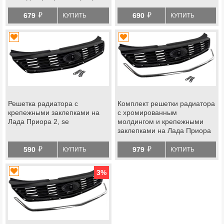
й
й
679
690
КУПИТЬ
КУПИТЬ
Решетка радиатора с
Комплект решетки радиатора
крепежными заклепками на
с хромированным
Лада Приора 2, se
молдингом и крепежными
заклепками на Лада Приора
2, Приора se
й
й
590
979
КУПИТЬ
КУПИТЬ
3
%