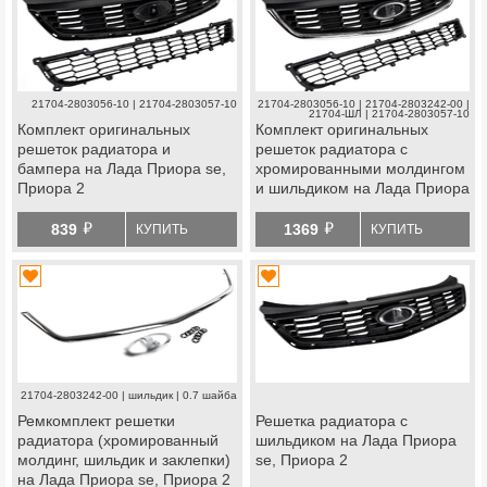
21704-2803056-10 | 21704-2803057-10
21704-2803056-10 | 21704-2803242-00 |
21704-ШЛ | 21704-2803057-10
Комплект оригинальных
Комплект оригинальных
решеток радиатора и
решеток радиатора с
бампера на Лада Приора se,
хромированными молдингом
Приора 2
и шильдиком на Лада Приора
se, Приора 2
й
й
839
1369
КУПИТЬ
КУПИТЬ
21704-2803242-00 | шильдик | 0.7 шайба
Ремкомплект решетки
Решетка радиатора с
радиатора (хромированный
шильдиком на Лада Приора
молдинг, шильдик и заклепки)
se, Приора 2
на Лада Приора se, Приора 2