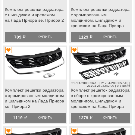
Комплект решетки радиатора
Комплект решетки радиатора
с шильдиком и крепежом
с хромированным
на Лада Приора se, Приора 2
молдингом, шильдиком и
крепежом на Лада Приора
se, Приора 2
й
й
709
1129
КУПИТЬ
КУПИТЬ
21704-2803056-10 | 21704-2803057-10 |
21704-2803242-00 | 0.7 шайб
Комплект решетки радиатора
Комплект решеток радиатора
с хромированным молдингом
в сборе с хромированным
и шильдиком на Лада Приора
молдингом, шильдиком и
se, Приора 2
крепежом на Лада Приора
se, Приора 2
й
й
1119
1379
КУПИТЬ
КУПИТЬ