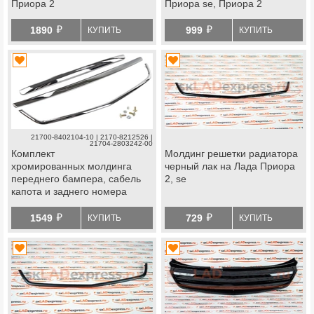
Приора 2
Приора se, Приора 2
й
й
1890
999
КУПИТЬ
КУПИТЬ
21700-8402104-10 | 2170-8212526 |
21704-2803242-00
Комплект
Молдинг решетки радиатора
хромированных молдинга
черный лак на Лада Приора
переднего бампера, сабель
2, se
капота и заднего номера
на Лада Приора se, Приора 2
й
й
1549
729
КУПИТЬ
КУПИТЬ