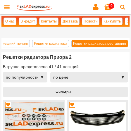
0
Cl
se
О нас
В кредит
Контакты
Доставка
Новости
Как купить
Оп
Внешний тюнинг
Решетки радиатора
Решетки радиатора рестайлинг
Решетки радиатора Приора 2
В группе представлено
41
/
41
позиций
по популярности
по цене