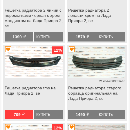
Решетка радиатора 2 линии с
Решетка радиатора 2
перемычками черная с хром
лопасти хром на Лада
молдингом на Лада Приора 2,
Приора 2, se
se
й
й
1390
1579
КУПИТЬ
КУПИТЬ
12
%
21704-2803056-00
Решетка радиатора tms на
Решетка радиатора старого
Лада Приора 2, se
образца оригинальная на
Лада Приора 2, se
й
й
709
1490
КУПИТЬ
КУПИТЬ
12
%