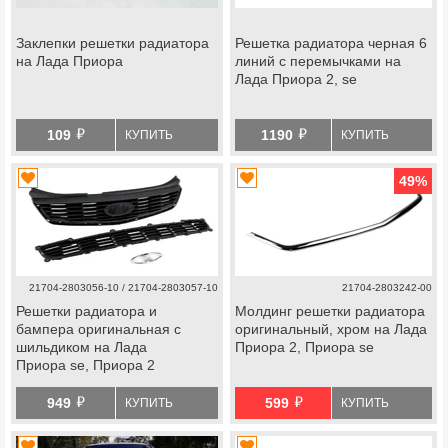
Заклепки решетки радиатора
Решетка радиатора черная 6
на Лада Приора
линий с перемычками на
Лада Приора 2, se
й
й
109
1190
КУПИТЬ
КУПИТЬ
49
%
21704-2803056-10 / 21704-2803057-10
21704-2803242-00
Решетки радиатора и
Молдинг решетки радиатора
бампера оригинальная с
оригинальный, хром на Лада
шильдиком на Лада
Приора 2, Приора se
Приора se, Приора 2
й
й
949
599
КУПИТЬ
КУПИТЬ