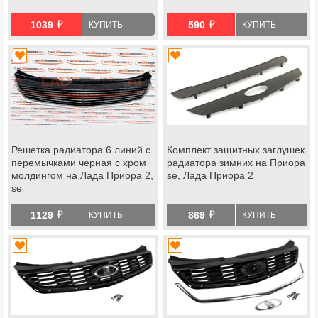
й
й
1039
590
КУПИТЬ
КУПИТЬ
Решетка радиатора 6 линий с
Комплект защитных заглушек
перемычками черная с хром
радиатора зимних на Приора
молдингом на Лада Приора 2,
se, Лада Приора 2
se
й
й
1129
869
КУПИТЬ
КУПИТЬ