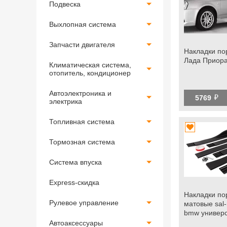
Подвеска
Выхлопная система
Запчасти двигателя
Накладки пор
Лада Приор
Климатическая система,
отопитель, кондиционер
Автоэлектроника и
й
5769
электрика
Топливная система
Тормозная система
Система впуска
Express-скидка
Накладки по
Рулевое управление
матовые sal
bmw универ
Автоаксессуары