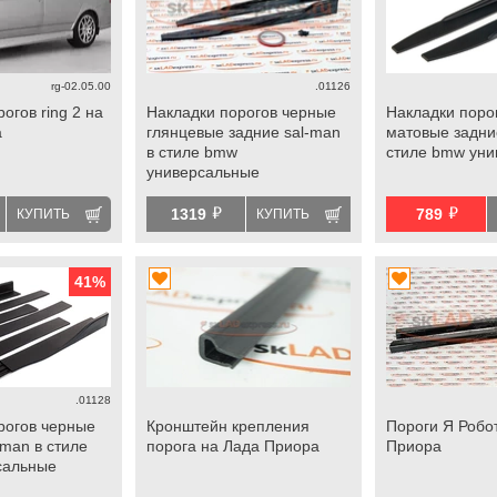
rg-02.05.00
.01126
огов ring 2 на
Накладки порогов черные
Накладки поро
а
глянцевые задние sal-man
матовые задни
в стиле bmw
стиле bmw ун
универсальные
й
й
1319
789
КУПИТЬ
КУПИТЬ
41
%
.01128
рогов черные
Кронштейн крепления
Пороги Я Робо
-man в стиле
порога на Лада Приора
Приора
сальные