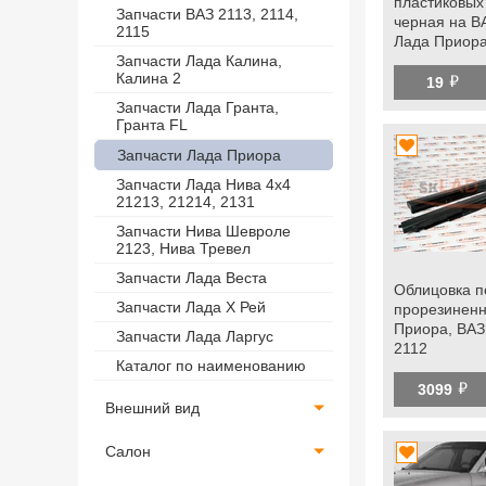
пластиковых
Запчасти ВАЗ 2113, 2114,
черная на В
2115
Лада Приора
Спорт, Ларгус
Запчасти Лада Калина,
Калина 2
й
рамки боков
19
на ВАЗ 2110,
Запчасти Лада Гранта,
Гранта FL
Запчасти Лада Приора
Запчасти Лада Нива 4х4
21213, 21214, 2131
Запчасти Нива Шевроле
2123, Нива Тревел
Запчасти Лада Веста
Облицовка п
Запчасти Лада Х Рей
прорезиненн
Приора, ВАЗ 
Запчасти Лада Ларгус
2112
Каталог по наименованию
й
3099
Внешний вид
Салон