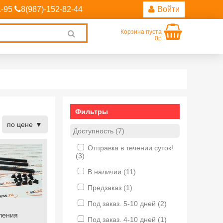
1-95
8(987)-152-82-44
Войти
Корзина пуста
Clear
0р
search
Фильтры
по цене
Доступность (7)
Отправка в течении суток!
(3)
В наличии
(11)
Предзаказ
(1)
Под заказ. 5-10 дней
(2)
ления
Под заказ. 4-10 дней
(1)