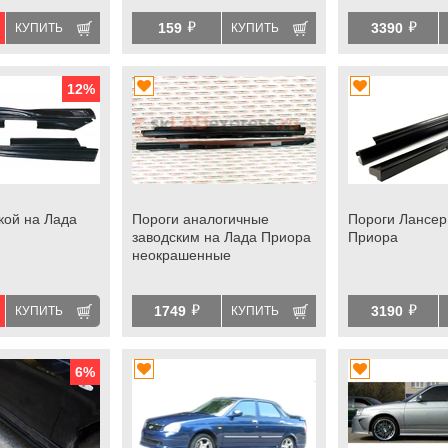
й
й
159
3390
КУПИТЬ
КУПИТЬ
12
%
кой на Лада
Пороги аналогичные
Пороги Лансер
заводским на Лада Приора
Приора
неокрашенные
й
й
1749
3190
КУПИТЬ
КУПИТЬ
6
%