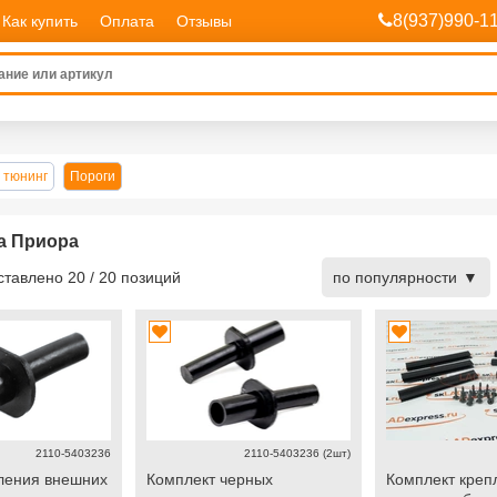
8(937)990-1
Как купить
Оплата
Отзывы
 тюнинг
Пороги
а Приора
дставлено
20
/
20
позиций
по популярности
2110-5403236
2110-5403236 (2шт)
ления внешних
Комплект черных
Комплект креп