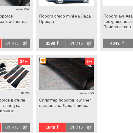
asm-0052
орогов
Пороги credo mini на Лада
Пороги avr Ав
 low liner на
Приора
неокрашенные
а
Приора седан
й
й
3590
4049
КУПИТЬ
КУПИТЬ
34
%
6
%
.01129
asm-0053
огов в стиле
Сплиттер порогов low liner
глянец sal-
шагрень на Лада Приора
сальные
й
1649
КУПИТЬ
КУПИТЬ