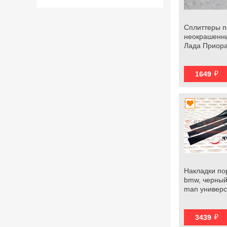
Сплиттеры п
неокрашенные
Лада Приор
й
1649
Накладки пор
bmw, черный 
man универ
й
3439