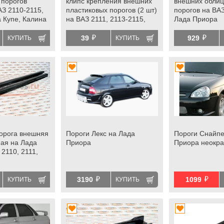
 порогов
клипс крепления внешних
внешних облиц
АЗ 2110-2115,
пластиковых порогов (2 шт)
порогов на ВАЗ
 Купе, Калина
на ВАЗ 2111, 2113-2115,
Лада Приора
, Ларгус fl и
Лада Приора купе
й
й
ого окна
39
929
КУПИТЬ
КУПИТЬ
 2112
орога внешняя
Пороги Лекс на Лада
Пороги Снайпе
ая на Лада
Приора
Приора неокр
2110, 2111,
й
й
3190
1099
КУПИТЬ
КУПИТЬ