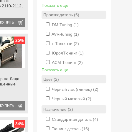
овок
Показать еще
 2110-2112,
Производитель (6)
КУПИТЬ
DM Tuning
(1)
AVR-tuning
(1)
25
%
г. Тольятти
(2)
ЮролТюнинг
(1)
АСМ Тюнинг
(2)
Показать еще
р на Лада
Цвет (2)
ашенные
Черный лак (глянец)
(2)
Черный матовый
(2)
КУПИТЬ
Назначение (2)
Стандартная деталь
(4)
34
%
Тюнинг деталь
(16)