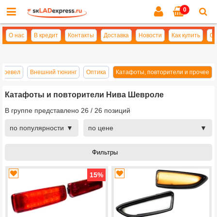
0
Cl
se
О нас
В кредит
Контакты
Доставка
Новости
Как купить
Оп
 Тревел
Внешний тюнинг
Оптика
Катафоты, повторители и прочее
Катафоты и повторители Нива Шевроле
В группе представлено
26
/
26
позиций
по популярности
по цене
15
%