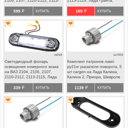
2105, 2107, 2110-2112, 2113-
2113-2115, Лада Гранта,
2115, Лада Гранта, Нива 4х4,
Нива 4х4, Шевроле Нива
й
й
Шевроле Нива
599
169
КУПИТЬ
КУПИТЬ
ml246
ax7602
Светодиодный фонарь
Комплект патронов ламп
освещения номерного знака
py21w указателя поворота, 5
на ВАЗ 2104, 2105, 2107,
шт cargen на Лада Калина,
2110-2112, 2113-2115, Лада
Калина 2, Приора, Шевроле
Гранта, Нива 4х4, Шевроле
Нива
й
й
Нива
339
1139
КУПИТЬ
КУПИТЬ