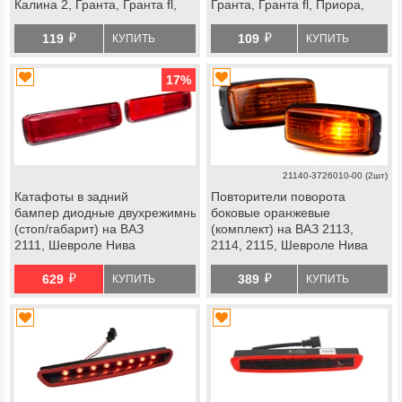
Калина 2, Гранта, Гранта fl,
Гранта, Гранта fl, Приора,
Приора, Нива Тревел,
Нива Тревел, Шевроле Нива
й
й
Шевроле Нива
119
109
КУПИТЬ
КУПИТЬ
17
%
21140-3726010-00 (2шт)
Катафоты в задний
Повторители поворота
бампер диодные двухрежимные
боковые оранжевые
(стоп/габарит) на ВАЗ
(комплект) на ВАЗ 2113,
2111, Шевроле Нива
2114, 2115, Шевроле Нива
й
й
629
389
КУПИТЬ
КУПИТЬ