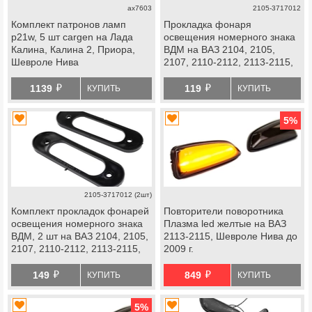
ax7603
2105-3717012
Комплект патронов ламп
Прокладка фонаря
p21w, 5 шт cargen на Лада
освещения номерного знака
Калина, Калина 2, Приора,
ВДМ на ВАЗ 2104, 2105,
Шевроле Нива
2107, 2110-2112, 2113-2115,
Лада Гранта, Нива 4х4,
й
й
Шевроле Нива
1139
119
КУПИТЬ
КУПИТЬ
5
%
2105-3717012 (2шт)
Комплект прокладок фонарей
Повторители поворотника
освещения номерного знака
Плазма led желтые на ВАЗ
ВДМ, 2 шт на ВАЗ 2104, 2105,
2113-2115, Шевроле Нива до
2107, 2110-2112, 2113-2115,
2009 г.
Лада Гранта, Нива 4х4,
й
й
Шевроле Нива
149
849
КУПИТЬ
КУПИТЬ
5
%