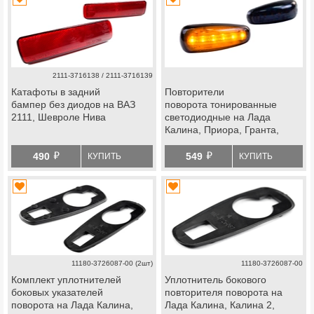
2111-3716138 / 2111-3716139
Катафоты в задний
Повторители
бампер без диодов на ВАЗ
поворота тонированные
2111, Шевроле Нива
светодиодные на Лада
Калина, Приора, Гранта,
Шевроле Нива с 2009 г.в.
й
й
490
549
КУПИТЬ
КУПИТЬ
11180-3726087-00 (2шт)
11180-3726087-00
Комплект уплотнителей
Уплотнитель бокового
боковых указателей
повторителя поворота на
поворота на Лада Калина,
Лада Калина, Калина 2,