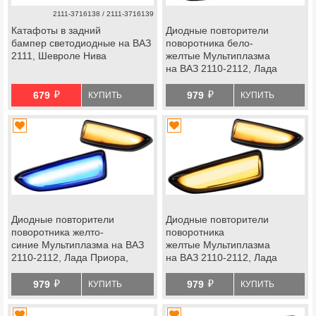
2111-3716138 / 2111-3716139
Катафоты в задний
Диодные повторители
бампер светодиодные на ВАЗ
поворотника бело-
2111, Шевроле Нива
желтые Мультиплазма
на ВАЗ 2110-2112, Лада
Приора, Калина, Калина 2,
й
й
Гранта, Гранта fl, Нива
679
979
КУПИТЬ
КУПИТЬ
Тревел, Шевроле Нива с
2009 г.в.
Диодные повторители
Диодные повторители
поворотника желто-
поворотника
синие Мультиплазма на ВАЗ
желтые Мультиплазма
2110-2112, Лада Приора,
на ВАЗ 2110-2112, Лада
Калина, Калина 2, Гранта,
Приора, Калина, Калина 2,
й
й
Гранта fl, Нива Тревел,
Гранта, Гранта fl, Нива
979
979
КУПИТЬ
КУПИТЬ
Шевроле Нива с 2009 г.в.
Тревел, Шевроле Нива с
2009 г.в.