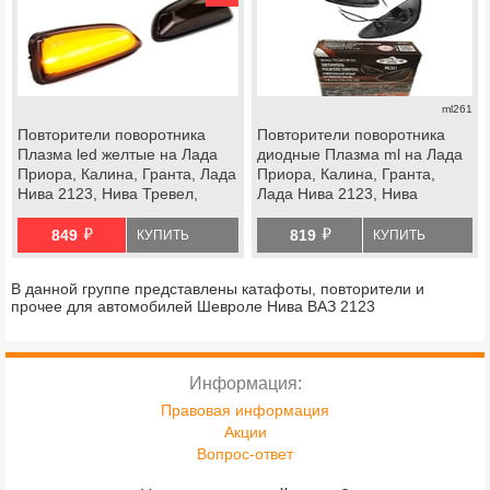
ml261
Повторители поворотника
Повторители поворотника
Плазма led желтые на Лада
диодные Плазма ml на Лада
Приора, Калина, Гранта, Лада
Приора, Калина, Гранта,
Нива 2123, Нива Тревел,
Лада Нива 2123, Нива
Шевроле Нива с 2009 г.в.
Тревел, Шевроле Нива с
й
й
2009 г.в.
849
819
КУПИТЬ
КУПИТЬ
В данной группе представлены катафоты, повторители и
прочее для автомобилей Шевроле Нива ВАЗ 2123
Информация:
Правовая информация
Акции
Вопрос-ответ