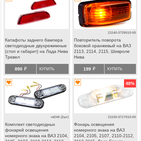
21140-3726010-00
Катафоты заднего бампера
Повторитель поворота
светодиодные двухрежимные
боковой оранжевый на ВАЗ
(стоп и габарит) на Лада Нива
2113, 2114, 2115, Шевроле
Тревел
Нива
й
й
890
199
КУПИТЬ
КУПИТЬ
48
%
ml246 (2шт)
21100-3717010-00
Комплект светодиодных
Фонарь освещения
фонарей освещения
номерного знака на ВАЗ
номерного знака на ВАЗ 2104,
2104, 2105, 2107, 2110-2112,