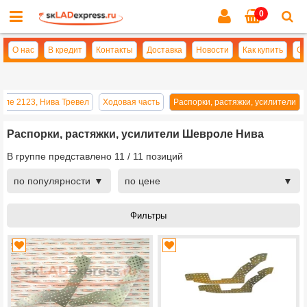
0
Cl
se
О нас
В кредит
Контакты
Доставка
Новости
Как купить
Оп
оле 2123, Нива Тревел
Ходовая часть
Распорки, растяжки, усилители
Распорки, растяжки, усилители Шевроле Нива
В группе представлено
11
/
11
позиций
по популярности
по цене