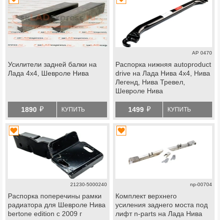
АР 0470
Усилители задней балки на
Распорка нижняя autoproduct
Лада 4х4, Шевроле Нива
drive на Лада Нива 4х4, Нива
Легенд, Нива Тревел,
Шевроле Нива
й
й
1890
1499
КУПИТЬ
КУПИТЬ
21230-5000240
np-00704
Распорка поперечины рамки
Комплект верхнего
радиатора для Шевроле Нива
усиления заднего моста под
bertone edition с 2009 г
лифт n-parts на Лада Нива