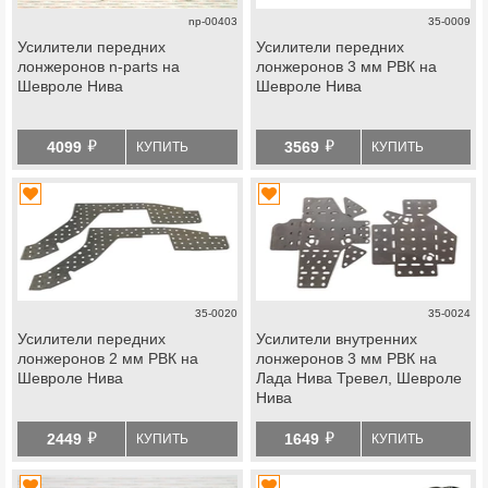
np-00403
35-0009
Усилители передних
Усилители передних
лонжеронов n-parts на
лонжеронов 3 мм РВК на
Шевроле Нива
Шевроле Нива
й
й
4099
3569
КУПИТЬ
КУПИТЬ
35-0020
35-0024
Усилители передних
Усилители внутренних
лонжеронов 2 мм РВК на
лонжеронов 3 мм РВК на
Шевроле Нива
Лада Нива Тревел, Шевроле
Нива
й
й
2449
1649
КУПИТЬ
КУПИТЬ