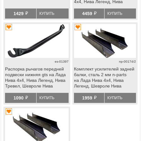
4x4, Нива Легенд, Нива
Тревел, Шевроле Нива
й
й
1429
4459
КУПИТЬ
КУПИТЬ
es-01397
np-00174/2
Распорка рычагов передней
Комплект усилителей задней
подвески нижняя gts на Лада
балки, сталь 2 мм n-parts
Нива 4х4, Нива Легенд, Нива
на Лада Нива 4x4, Нива
Тревел, Шевроле Нива
Легенд, Шевроле Нива
й
й
1090
1959
КУПИТЬ
КУПИТЬ