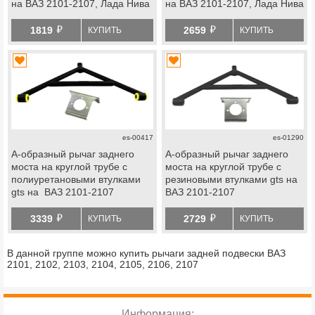
на ВАЗ 2101-2107, Лада Нива
на ВАЗ 2101-2107, Лада Нива
4х4
4х4
й
й
1819
2659
КУПИТЬ
КУПИТЬ
es-00417
es-01290
А-образный рычаг заднего
А-образный рычаг заднего
моста на круглой трубе с
моста на круглой трубе с
полиуретановыми втулками
резиновыми втулками gts на
gts на ВАЗ 2101-2107
ВАЗ 2101-2107
й
й
3339
2729
КУПИТЬ
КУПИТЬ
В данной группе можно купить рычаги задней подвески ВАЗ
2101, 2102, 2103, 2104, 2105, 2106, 2107
Информация: