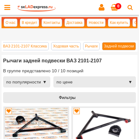
0
Cl
se
О нас
В кредит
Контакты
Доставка
Новости
Как купить
Оп
и ВАЗ 2101-2107 Классика
Ходовая часть
Рычаги
Задней подвески
Рычаги задней подвески ВАЗ 2101-2107
В группе представлено
10
/
10
позиций
по популярности
по цене