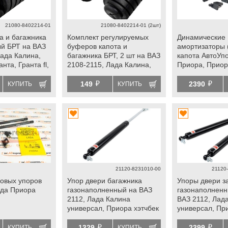
21080-8402214-01
21080-8402214-01 (2шт)
а и багажника
Комплект регулируемых
Динамические
й БРТ на ВАЗ
буферов капота и
амортизаторы 
Лада Калина,
багажника БРТ, 2 шт на ВАЗ
капота АвтоУп
нта, Гранта fl,
2108-2115, Лада Калина,
Приора, Приор
а 4х4 до 2009
Калина 2, Гранта, Гранта fl,
й
й
sun
Приора, Нива 4х4 до 2009
149
2390
КУПИТЬ
КУПИТЬ
г.в., Ока, datsun
21120-8231010-00
21120-
зовых упоров
Упор двери багажника
Упоры двери з
ада Приора
газонаполненный на ВАЗ
газонаполненн
2112, Лада Калина
ВАЗ 2112, Лад
универсал, Приора хэтчбек
универсал, Пр
й
й
1329
2399
КУПИТЬ
КУПИТЬ