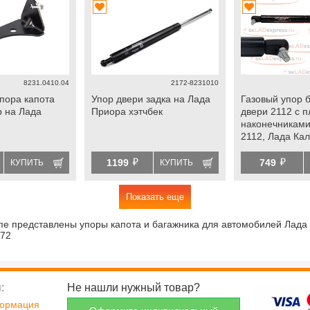
8231.0410.04
2172-8231010
пора капота
Упор двери задка на Лада
Газовый упор 
 на Лада
Приора хэтчбек
двери 2112 с 
наконечниками
2112, Лада Ка
универсал, Пр
й
й
1199
749
КУПИТЬ
КУПИТЬ
Показать еще
пе представлены упоры капота и багажника для автомобилей Лада
172
:
Не нашли нужный товар?
формация