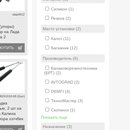
Силикон
(1)
ulapri012
Резина
(2)
(упоры)
Место установки (2)
ор на Лада
а 2
Капот
(11)
Багажник
(12)
КУПИТЬ
Производитель (6)
Балаковорезинотехника
(БРТ)
(2)
AVTOGRAD
(2)
DEMFI
(4)
8231010-00 (2шт)
ТехноМастер
(3)
адка
ые, 2 шт на
Скопинск
(1)
а Калина
Показать еще
иора хэтчбек
Назначение (3)
КУПИТЬ