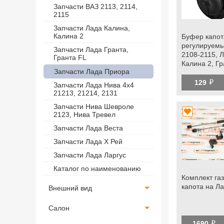
Запчасти ВАЗ 2113, 2114,
2115
Запчасти Лада Калина,
Калина 2
Буфер капот
регулируемы
Запчасти Лада Гранта,
2108-2115, 
Гранта FL
Калина 2, Гра
Запчасти Лада Приора
Приора, Нив
й
г.в., Ока, dat
129
Запчасти Лада Нива 4х4
21213, 21214, 2131
Запчасти Нива Шевроле
2123, Нива Тревел
Запчасти Лада Веста
Запчасти Лада Х Рей
Запчасти Лада Ларгус
Каталог по наименованию
Комплект га
капота на Л
Внешний вид
Салон
й
1690