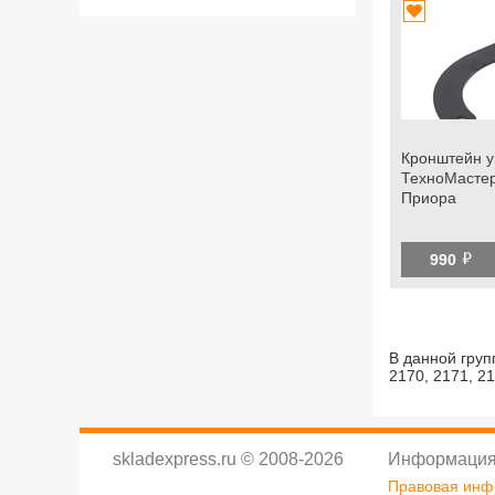
Кронштейн у
ТехноМастер
Приора
й
990
В данной груп
2170, 2171, 2
skladexpress.ru
©
2008-2026
Информация
Правовая ин