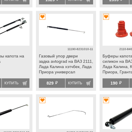
11190-8231010-11
2110-84
ры капота на
Газовый упор двери
Буферы капота
а
задка avtograd на ВАЗ 2111,
силикон на ВАЗ
Лада Калина хэтчбек, Лада
Лада Калина, 
Приора универсал
Приора, Гранта
Шевроле Нива,
й
й
829
190
КУПИТЬ
КУПИТЬ