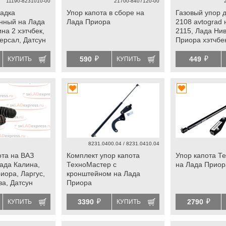
11190-8231010-00
21700-8407120-00
задка
Упор капота в сборе на
Газовый упор 
нный на Лада
Лада Приора
2108 avtograd 
на 2 хэтчбек,
2115, Лада Нив
ерсал, Датсун
Приора хэтчбе
й
й
590
449
КУПИТЬ
КУПИТЬ
8231.0400.04 / 8231.0410.04
та на ВАЗ
Комплект упор капота
Упор капота Т
Лада Калина,
ТехноМастер с
на Лада Приор
иора, Ларгус,
кронштейном на Лада
а, Датсун
Приора
й
й
3390
2790
КУПИТЬ
КУПИТЬ