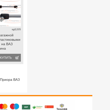
sgl1205
багажной
пластиковыми
 на ВАЗ
лина
иора хэтчбек
КУПИТЬ
 Приора ВАЗ