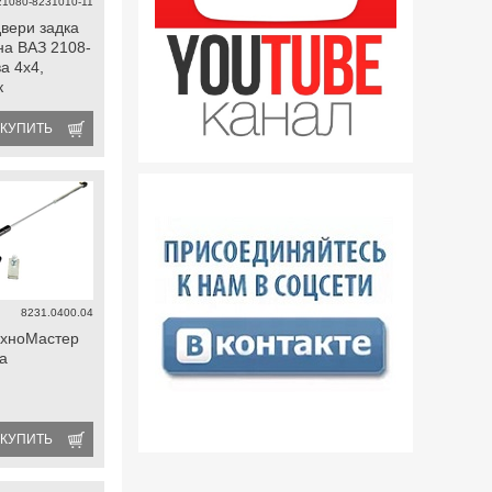
21080-8231010-11
двери задка
на ВАЗ 2108-
а 4х4,
к
КУПИТЬ
8231.0400.04
ехноМастер
а
КУПИТЬ