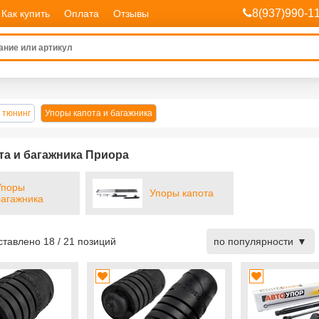
8(937)990-1
Как купить
Оплата
Отзывы
 тюнинг
Упоры капота и багажника
та и багажника Приора
Упоры
Упоры капота
багажника
дставлено
18
/
21
позиций
по популярности