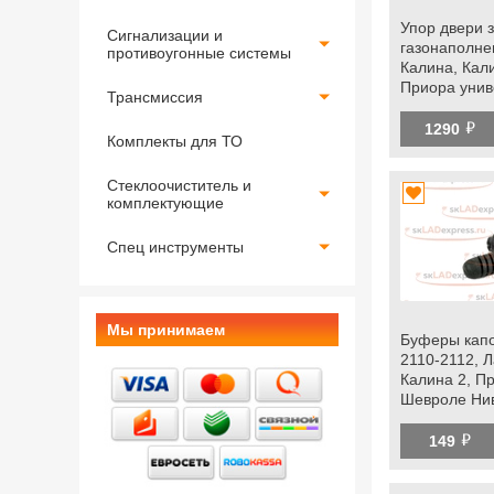
Упор двери 
Сигнализации и
газонаполне
противоугонные системы
Калина, Кали
Приора унив
Трансмиссия
Ми-До
й
1290
Комплекты для ТО
Стеклоочиститель и
комплектующие
Спец инструменты
Мы принимаем
Буферы капо
2110-2112, 
Калина 2, Пр
Шевроле Нив
й
149