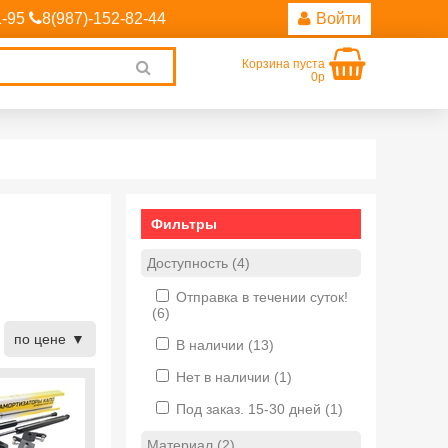
1-95
8(987)-152-82-44
Войти
Корзина пуста
Clear
0р
search
Фильтры
Доступность (4)
Отправка в течении суток!
(6)
по цене
В наличии
(13)
Нет в наличии
(1)
Под заказ. 15-30 дней
(1)
Материал (2)