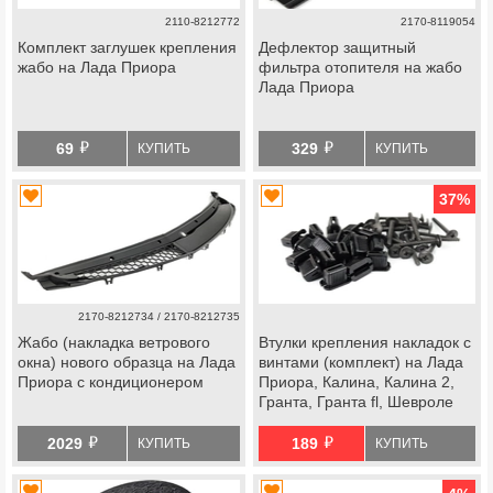
2110-8212772
2170-8119054
Комплект заглушек крепления
Дефлектор защитный
жабо на Лада Приора
фильтра отопителя на жабо
Лада Приора
й
й
69
329
КУПИТЬ
КУПИТЬ
37
%
2170-8212734 / 2170-8212735
Жабо (накладка ветрового
Втулки крепления накладок с
окна) нового образца на Лада
винтами (комплект) на Лада
Приора с кондиционером
Приора, Калина, Калина 2,
Гранта, Гранта fl, Шевроле
Нива, datsun
й
й
2029
189
КУПИТЬ
КУПИТЬ