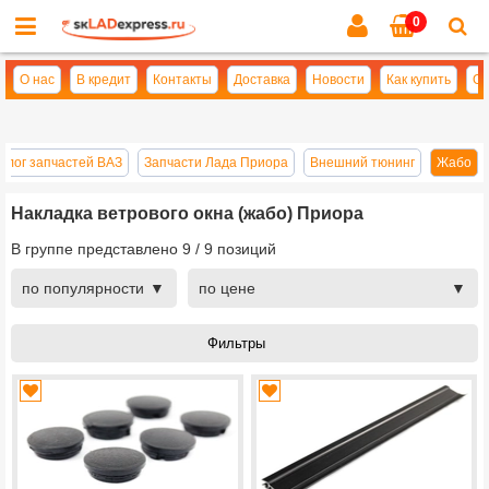
0
Cl
se
О нас
В кредит
Контакты
Доставка
Новости
Как купить
Оп
алог запчастей ВАЗ
Запчасти Лада Приора
Внешний тюнинг
Жабо
Накладка ветрового окна (жабо) Приора
В группе представлено
9
/
9
позиций
по популярности
по цене