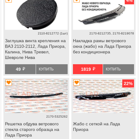
4
%
2110-8212772 (1шт)
2170-8212735, 2170-8219078
Заглушка винта крепления на
Накладка рамы ветрового
ВАЗ 2110-2112, Лада Приора,
окна (жабо) на Лада Приора
Калина, Нива Тревел,
без кондиционера
Шевроле Нива
й
й
49
1819
КУПИТЬ
КУПИТЬ
22
%
2170-5325262
Решетка обдува ветрового
Жабо с сеткой на Лада
стекла старого образца на
Приора
Лада Приора