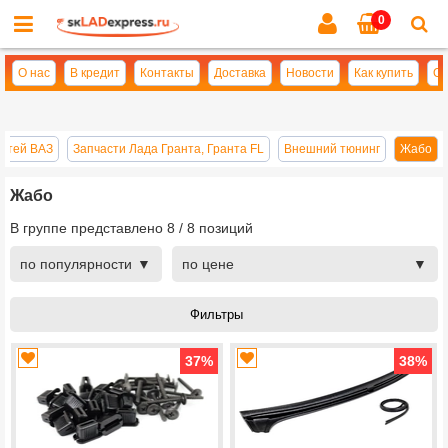
0
Cl
se
О нас
В кредит
Контакты
Доставка
Новости
Как купить
Оп
астей ВАЗ
Запчасти Лада Гранта, Гранта FL
Внешний тюнинг
Жабо
Жабо
В группе представлено
8
/
8
позиций
по популярности
по цене
37
%
38
%