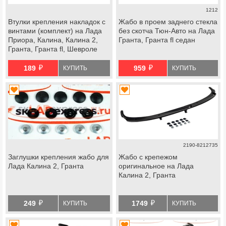
1212
Втулки крепления накладок с
Жабо в проем заднего стекла
винтами (комплект) на Лада
без скотча Тюн-Авто на Лада
Приора, Калина, Калина 2,
Гранта, Гранта fl седан
Гранта, Гранта fl, Шевроле
Нива, datsun
й
й
189
959
КУПИТЬ
КУПИТЬ
2190-8212735
Заглушки крепления жабо для
Жабо с крепежом
Лада Калина 2, Гранта
оригинальное на Лада
Калина 2, Гранта
й
й
249
1749
КУПИТЬ
КУПИТЬ