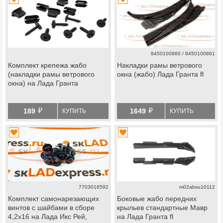
8450100860 / 8450100861
Комплект крепежа жабо
Накладки рамы ветрового
(накладки рамы ветрового
окна (жабо) Лада Гранта fl
окна) на Лада Гранта
й
й
189
1649
КУПИТЬ
КУПИТЬ
7703016592
m02absu10112
Комплект самонарезающих
Боковые жабо передних
винтов с шайбами в сборе
крыльев стандартные Мавр
4,2х16 на Лада Икс Рей,
на Лада Гранта fl