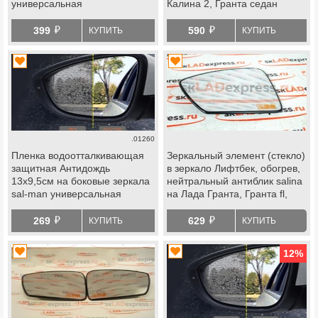
универсальная
Калина 2, Гранта седан
й
й
399
590
КУПИТЬ
КУПИТЬ
.01260
Пленка водоотталкивающая
Зеркальный элемент (стекло)
защитная Антидождь
в зеркало Лифтбек, обогрев,
13х9,5см на боковые зеркала
нейтральный антиблик salina
sal-man универсальная
на Лада Гранта, Гранта fl,
Калина, Калина 2, datsun
й
й
269
629
КУПИТЬ
КУПИТЬ
12
%