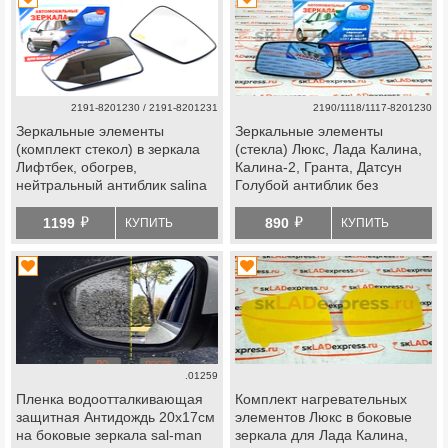
2191-8201230 / 2191-8201231
2190/1118/1117-8201230
Зеркальные элементы
Зеркальные элементы
(комплект стекол) в зеркала
(стекла) Люкс, Лада Калина,
Лифтбек, обогрев,
Калина-2, Гранта, Датсун
нейтральный антиблик salina
Голубой антиблик без
на Лада Гранта, Гранта fl,
обогрева
й
й
Калина, Калина 2, datsun
1199
890
КУПИТЬ
КУПИТЬ
.01259
Пленка водоотталкивающая
Комплект нагревательных
защитная Антидождь 20х17см
элементов Люкс в боковые
на боковые зеркала sal-man
зеркала для Лада Калина,