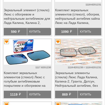
1118-8201231
Зеркальный элемент (стекло)
Комплект зеркальных
Люкс с обогревом и
элементов (стекол), обогрев,
нейтральным антибликом для
нейтральный антиблик salina
Лада Калина, Калина 2,
Люкс на Лада Калина,
Гранта, Датсун
Калина 2, Гранта седан
й
й
590
1090
КУПИТЬ
КУПИТЬ
1117.8201230
1118-8201230 / 1118-8201231
Комплект зеркальных
Зеркальные элементы
элементов (стекол) Люкс с
(стекла) Люкс Лада Калина,
голубым антибликовым
Калина-2, Гранта, Датсун,
покрытием и обогревом на
Нейтральный антиблик, без
Лада Калина, Калина 2,
обогрева
й
й
Гранта седан, Датсун
1119
869
КУПИТЬ
КУПИТЬ