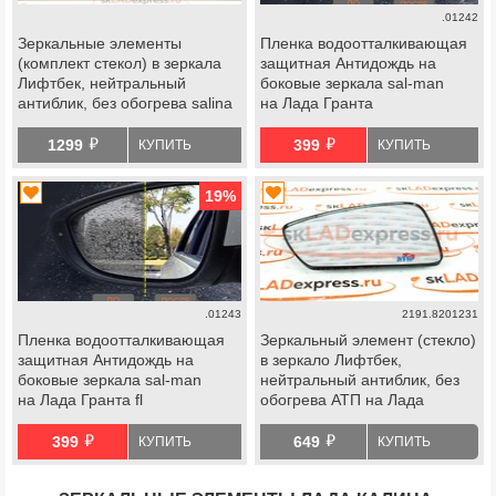
.01242
Зеркальные элементы
Пленка водоотталкивающая
(комплект стекол) в зеркала
защитная Антидождь на
Лифтбек, нейтральный
боковые зеркала sal-man
антиблик, без обогрева salina
на Лада Гранта
на Лада Гранта, Гранта fl,
й
й
Калина, Калина 2, datsun
1299
399
КУПИТЬ
КУПИТЬ
19
%
.01243
2191.8201231
Пленка водоотталкивающая
Зеркальный элемент (стекло)
защитная Антидождь на
в зеркало Лифтбек,
боковые зеркала sal-man
нейтральный антиблик, без
на Лада Гранта fl
обогрева АТП на Лада
Гранта, Гранта fl, Калина,
й
й
Калина 2, datsun
399
649
КУПИТЬ
КУПИТЬ