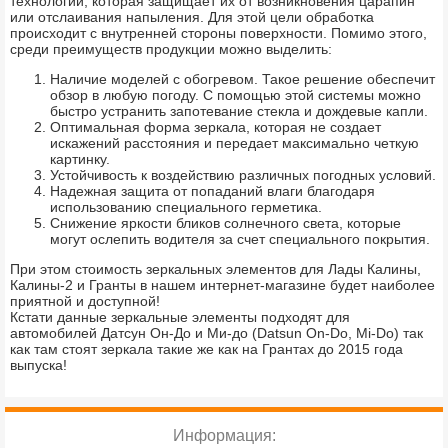
технологии, которая защищает их от возникновения царапин
или отслаивания напыления. Для этой цели обработка
происходит с внутренней стороны поверхности. Помимо этого,
среди преимуществ продукции можно выделить:
Наличие моделей с обогревом. Такое решение обеспечит
обзор в любую погоду. С помощью этой системы можно
быстро устранить запотевание стекла и дождевые капли.
Оптимальная форма зеркала, которая не создает
искажений расстояния и передает максимально четкую
картинку.
Устойчивость к воздействию различных погодных условий.
Надежная защита от попаданий влаги благодаря
использованию специального герметика.
Снижение яркости бликов солнечного света, которые
могут ослепить водителя за счет специального покрытия.
При этом стоимость зеркальных элементов для Лады Калины,
Калины-2 и Гранты в нашем интернет-магазине будет наиболее
приятной и доступной!
Кстати данные зеркальные элементы подходят для
автомобилей Датсун Он-До и Ми-до (Datsun On-Do, Mi-Do) так
как там стоят зеркала такие же как на Грантах до 2015 года
выпуска!
Информация: