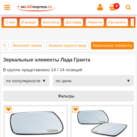
0
Cl
se
О нас
В кредит
Контакты
Доставка
Новости
Как купить
Оп
а FL
Внешний тюнинг
Зеркала заднего вида
Зеркальные элементы
Зеркальные элементы Лада Гранта
В группе представлено
14
/
14
позиций
по популярности
по цене