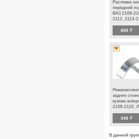
Растяжка ни
передней по
ВАЗ 2108-21
2112, 2113-2
Калина, При
й
859
Ремкомплект
задних стоек
кузова autop
2108-2115, 
Калина 2, Гра
й
Приора, dat
349
В данной груп