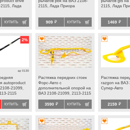
product drive
рычагов pbk на ВАЗ 2108-
рычагов gts на
-2115, Лада
2115, Лада Приора
2115, Лада Пр
й
й
909
1469
КУПИТЬ
КУПИТЬ
2
%
ap 0130
редняя
Растяжка передних стоек
Растяжка пере
я autoproduct
Форс-Авто с
razgon на ВАЗ 
 2108-21099,
дополнительной опорой на
Супер-Авто
2113-2115
ВАЗ 2108-21099, 2113-2115
инжектор
й
й
3590
2159
КУПИТЬ
КУПИТЬ