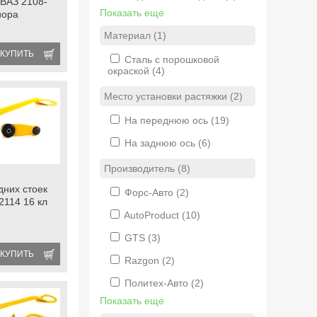
 ВАЗ 2108-
Показать еще
иора
Материал (1)
КУПИТЬ
Сталь с порошковой
окраской
(4)
Место установки растяжки (2)
На переднюю ось
(19)
На заднюю ось
(6)
Производитель (8)
дних стоек
Форс-Авто
(2)
2114 16 кл
AutoProduct
(10)
GTS
(3)
КУПИТЬ
Razgon
(2)
Политех-Авто
(2)
Показать еще