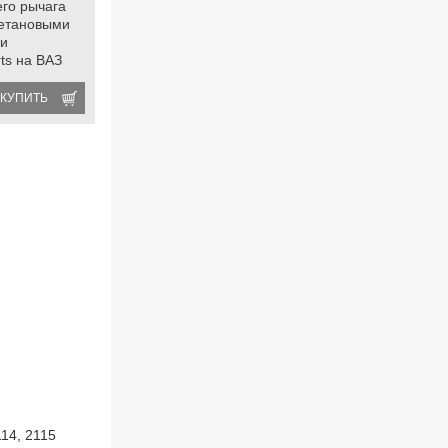
его рычага
ретановыми
ми
rts на ВАЗ
10-2112,
да Приора,
КУПИТЬ
 2, Датсун
114, 2115