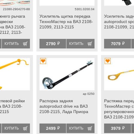
21080-2904270-88
5301.0200.04
жнего рычага
Усилитель щитка передка
Усилитель зад
двески
ТехноМастер на ВАЗ 2108-
autoproduct sp
 на ВАЗ 2108-
21099, 2113-2115
2108-21099, 2
2112, 2113-
Калина, Приора
й
й
2790
7079
КУПИТЬ
КУПИТЬ
ap 0250
улевой рейки
Распорка задняя
Растяжка пере
а ВАЗ 2108-
autoproduct drive на ВАЗ
ТехноМастер с
-2115
2108-2115, Лада Приора
регулировочно
ВАЗ 2108-2109
й
й
2499
3979
КУПИТЬ
КУПИТЬ