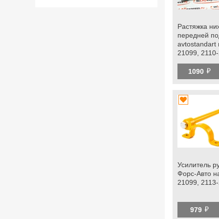
Растяжка ни
передней по
avtostandart
21099, 2110-
2115, Лада 
й
1090
Усилитель р
Форс-Авто н
21099, 2113
й
979