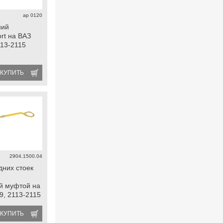
ap 0120
ний
ort на ВАЗ
113-2115
КУПИТЬ
2904.1500.04
дних стоек
й муфтой на
9, 2113-2115
КУПИТЬ