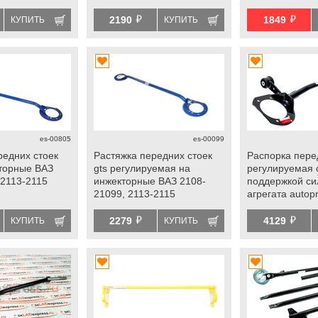
 2113-2115
й
й
2190
1849
КУПИТЬ
КУПИТЬ
es-00805
es-00099
редних стоек
Растяжка передних стоек
Распорка пере
кторные ВАЗ
gts регулируемая на
регулируемая 
 2113-2115
инжекторные ВАЗ 2108-
поддержкой си
21099, 2113-2115
агрегата autopr
на 16 кл ВАЗ 2
й
й
2113-2115
2279
4129
КУПИТЬ
КУПИТЬ