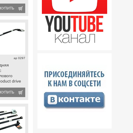
КУПИТЬ
ap 0297
дняя
с
лового
oduct drive
108-21099,
КУПИТЬ