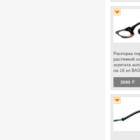
Распорка пе
растяжкой с
агрегата aut
на 16 кл ВАЗ
2113-2115
й
3090