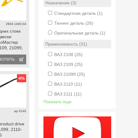
Назначение (3)
Стандартная деталь
(1)
Тюнинг деталь
(26)
2904.1400.04
дних стоек
Оригинальная деталь
(1)
двески
ноМастер
Применяемость (31)
109, 21099,
5 8 кл.
ВАЗ 2108
(25)
КУПИТЬ
ВАЗ 2109
(25)
ВАЗ 21099
(25)
4
%
ВАЗ 2110
(11)
ВАЗ 2111
(11)
Показать еще
ap 0140
roduct drive
1099, 2110-
5