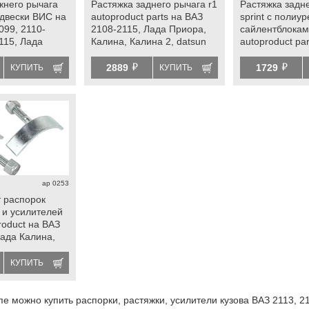
жнего рычага
Растяжка заднего рычага r1
Растяжка задн
двески ВИС на
autoproduct parts на ВАЗ
sprint с полиу
099, 2110-
2108-2115, Лада Приора,
сайлентблока
115, Лада
Калина, Калина 2, datsun
autoproduct pa
ора
2108-21099, 21
й
й
2113-2115, Ла
2889
1729
КУПИТЬ
КУПИТЬ
Калина, Калина
ap 0253
 распорок
 и усилителей
roduct на ВАЗ
Лада Калина,
нта, Гранта fl,
sun
КУПИТЬ
пе можно купить распорки, растяжки, усилители кузова ВАЗ 2113, 2