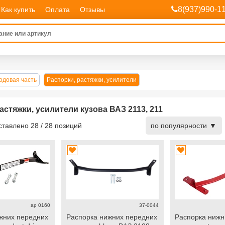
8(937)990-1
Как купить
Оплата
Отзывы
одовая часть
Распорки, растяжки, усилители
астяжки, усилители кузова ВАЗ 2113, 211
дставлено
28
/
28
позиций
по популярности
ap 0160
37-0044
жних передних
Распорка нижних передних
Распорка нижн