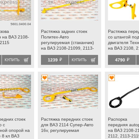
5601.0400.04
узова
Растяжка задних стоек
Растяжка пере
 на ВАЗ 2108-
Политех-Авто
со штангой по
-2115
регулируемая (стаканчик)
двигателя Тех
на ВАЗ 2108-21099, 2113-
на ВАЗ 2108, 2
2115, Лада Приора
2113, 2114, 211
й
й
1239
4790
КУПИТЬ
КУПИТЬ
редних стоек
Растяжка передних стоек
Распорка
о с
для ВАЗ 2114 Супер-Авто
передняя autop
ной опорой на
16v, регулируемая
на ВАЗ 2108-2
 8 кл ВАЗ
2112, 2113-211