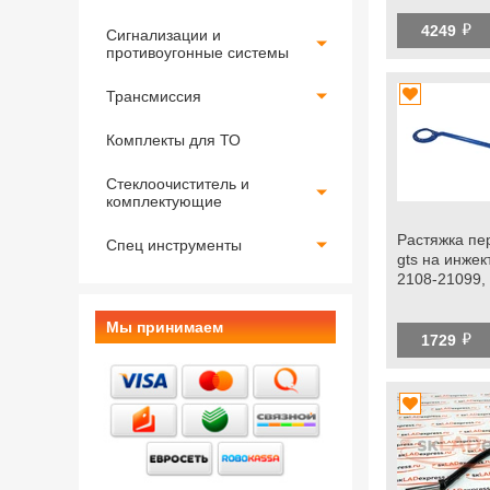
2108-21099,
й
4249
Сигнализации и
противоугонные системы
Трансмиссия
Комплекты для ТО
Стеклоочиститель и
комплектующие
Растяжка пе
Спец инструменты
gts на инже
2108-21099,
Мы принимаем
й
1729