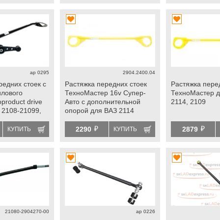
ap 0295
2904.2400.04
редних стоек с
Растяжка передних стоек
Растяжка пере
илового
ТехноМастер 16v Супер-
ТехноМастер 
oproduct drive
Авто с дополнительной
2114, 2109
 2108-21099,
опорой для ВАЗ 2114
й
й
2290
2879
КУПИТЬ
КУПИТЬ
21080-2904270-00
ap 0226