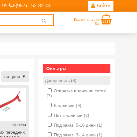
1-95
8(987)-152-82-44
Войти
Корзина пуста
Clear
0р
search
Фильтры
по цене
Доступность (6)
Отправка в течении суток!
(7)
В наличии
(9)
Нет в наличии
(2)
Под заказ. 5-10 дней
(1)
es-01663
их передних
Под заказ. 3-14 дней
(1)