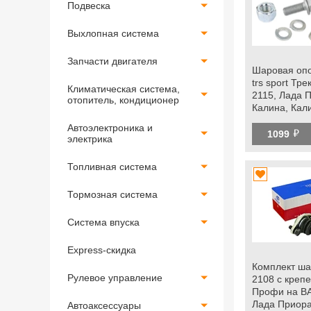
Подвеска
Выхлопная система
Запчасти двигателя
Шаровая опо
trs sport Тр
Климатическая система,
2115, Лада 
отопитель, кондиционер
Калина, Кали
Гранта fl, Ок
Автоэлектроника и
й
1099
электрика
Топливная система
Тормозная система
Система впуска
Express-скидка
Комплект ша
Рулевое управление
2108 с креп
Профи на ВА
Лада Приора
Автоаксессуары