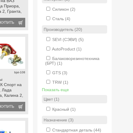
 на ВАЗ
да Приора,
Силикон
(2)
 2, Гранта,
 datsun
Сталь
(4)
КУПИТЬ
Производитель (20)
SEVI (СЭВИ)
(5)
AutoProduct
(1)
Балаковорезинотехника
(БРТ)
(1)
GTS
(3)
bjst-108
ры
TRW
(1)
ЕК Спорт на
Показать еще
, Лада
, Калина 2,
Цвет (1)
fl, Ока,
КУПИТЬ
Красный
(1)
Назначение (3)
Стандартная деталь
(44)