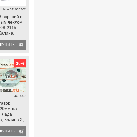
lecar011030202
 верхний в
ным чехлом
108-2115,
Калина,
а, Гранта fl,
КУПИТЬ
30
%
34-0007
тавок
 20мм на
, Лада
, Калина 2,
fl, Ока,
КУПИТЬ