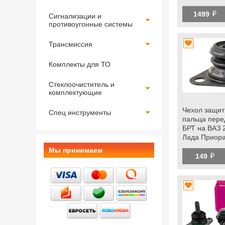
Калина 2, Гра
й
Ока, datsun
1499
Сигнализации и
противоугонные системы
Трансмиссия
Комплекты для ТО
Стеклоочиститель и
комплектующие
Чехол защит
Спец инструменты
пальца пере
БРТ на ВАЗ 
Лада Приора
Калина 2, Гра
Мы принимаем
й
Ока, datsun
149