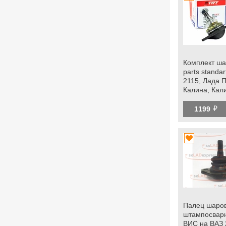
Комплект шар
parts standa
2115, Лада 
Калина, Кали
Гранта fl, Ок
й
1199
Палец шаро
штампосварн
ВИС на ВАЗ 