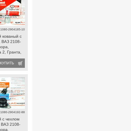
21080-2904185-10
 кованый с
 ВАЗ 2108-
иора,
 2, Гранта,
 datsun
КУПИТЬ
21080-2904192-88
 с чехлом
а ВАЗ 2108-
иора,