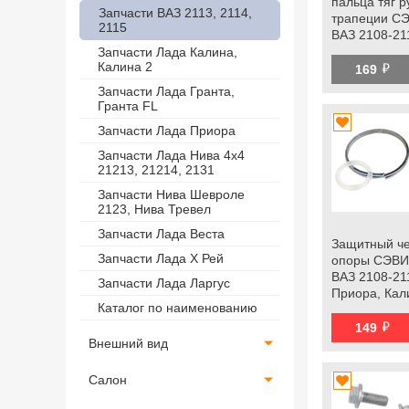
пальца тяг 
Запчасти ВАЗ 2113, 2114,
трапеции СЭ
2115
ВАЗ 2108-21
Приора, Кал
Запчасти Лада Калина,
й
Калина 2
Гранта, Грант
169
datsun
Запчасти Лада Гранта,
Гранта FL
Запчасти Лада Приора
Запчасти Лада Нива 4х4
21213, 21214, 2131
Запчасти Нива Шевроле
2123, Нива Тревел
Запчасти Лада Веста
Защитный ч
Запчасти Лада Х Рей
опоры СЭВИ
ВАЗ 2108-21
Запчасти Лада Ларгус
Приора, Кал
Каталог по наименованию
Гранта, Грант
й
datsun
149
Внешний вид
Салон