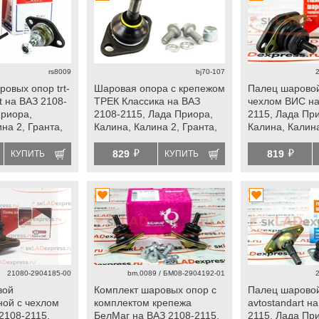
rs8009
bj70-107
овых опор trt-
Шаровая опора с крепежом
Палец шаровой
rt на ВАЗ 2108-
ТРЕК Классика на ВАЗ
чехлом ВИС на
Приора,
2108-2115, Лада Приора,
2115, Лада Пр
на 2, Гранта,
Калина, Калина 2, Гранта,
Калина, Калина
а, datsun
Гранта fl, Ока, datsun
Гранта fl, Ока,
й
й
829
819
КУПИТЬ
КУПИТЬ
21080-2904185-00
bm.0089 / БМ08-2904192-01
вой
Комплект шаровых опор с
Палец шаровой
ой с чехлом
комплектом крепежа
avtostandart н
2108-2115,
БелМаг на ВАЗ 2108-2115,
2115, Лада Пр