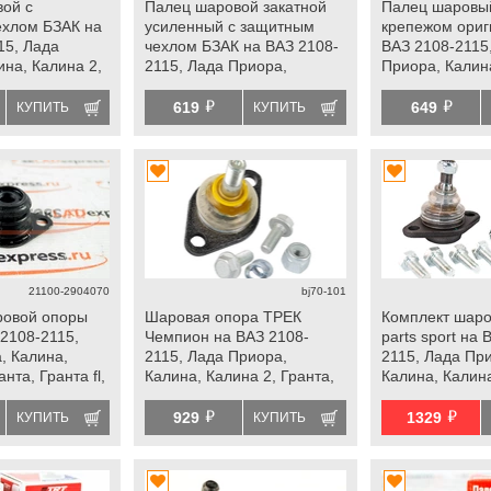
ой с
Палец шаровой закатной
Палец шаровый
ехлом БЗАК на
усиленный с защитным
крепежом ориг
15, Лада
чехлом БЗАК на ВАЗ 2108-
ВАЗ 2108-2115
ина, Калина 2,
2115, Лада Приора,
Приора, Калина
а fl, Ока,
Калина, Калина 2, Гранта,
Гранта, Гранта 
й
й
Гранта fl, Ока, datsun
datsun
619
649
КУПИТЬ
КУПИТЬ
21100-2904070
bj70-101
ровой опоры
Шаровая опора ТРЕК
Комплект шаров
 2108-2115,
Чемпион на ВАЗ 2108-
parts sport на 
, Калина,
2115, Лада Приора,
2115, Лада Пр
нта, Гранта fl,
Калина, Калина 2, Гранта,
Калина, Калина
Гранта fl, Ока, datsun
Гранта fl, Ока,
й
й
929
1329
КУПИТЬ
КУПИТЬ