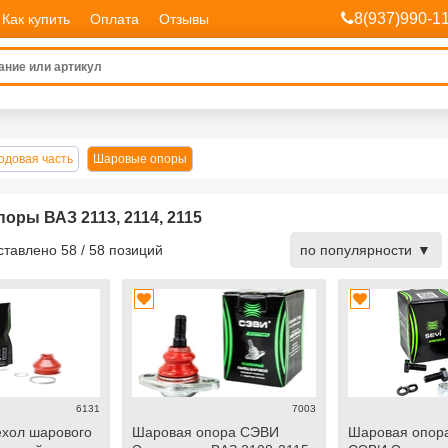
8(937)990-1
Как купить
Оплата
Отзывы
одовая часть
Шаровые опоры
оры ВАЗ 2113, 2114, 2115
дставлено
58
/
58
позиций
по популярности
6131
7003
хол шарового
Шаровая опора СЭВИ
Шаровая опора