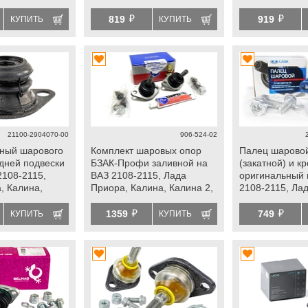
нта, Гранта fl,
Калина 2, Гранта, Гранта fl,
Приора, Калина
й
й
Ока, datsun
Гранта, Гранта 
819
919
КУПИТЬ
КУПИТЬ
datsun
21100-2904070-00
906-524-02
ный шарового
Комплект шаровых опор
Палец шаровой
дней подвески
БЗАК-Профи заливной на
(закатной) и к
2108-2115,
ВАЗ 2108-2115, Лада
оригинальный 
, Калина,
Приора, Калина, Калина 2,
2108-2115, Ла
нта, Гранта fl,
Гранта, Гранта fl, Ока,
Калина, Калина
й
й
datsun
Гранта fl, Ока,
1359
749
КУПИТЬ
КУПИТЬ