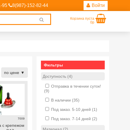
1-95
8(987)-152-82-44
Войти
Корзина пуста
Clear
0р
search
Фильтры
по цене
Доступность (4)
Отправка в течении суток!
(9)
В наличии
(35)
Под заказ. 5-10 дней
(1)
Под заказ. 7-14 дней
(2)
7009
 с крепежом
Материал (2)