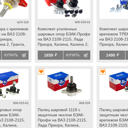
bj70-119
906-526-02
ра с крепежом
Комплект усиленных
Комплект шаро
ек на ВАЗ 2108-
шаровых опор БЗАК-Профи
крепежом ТРЕК
Приора,
на ВАЗ 2108-2115, Лада
на ВАЗ 2108-2
на 2, Гранта,
Приора, Калина, Калина 2,
Приора, Калина
а, datsun
Гранта, Гранта fl, Ока,
Гранта, Гранта 
й
й
datsun
datsun
1659
1490
КУПИТЬ
КУПИТЬ
906-525-02
906-526
ровых опор
Палец шаровой 1118 с
Палец шаровой
ежом БЗАК-
защитным чехлом БЗАК-
защитным чех
З 2108-2115,
Профи на ВАЗ 2108-2115,
крепежом БЗА
, Калина,
Лада Приора, Калина,
ВАЗ 2108-2115