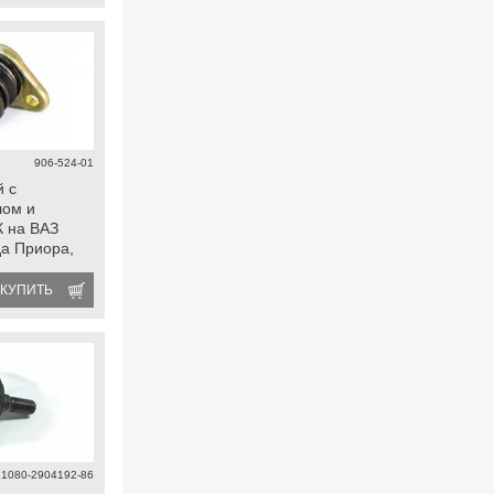
906-524-01
 с
лом и
 на ВАЗ
да Приора,
 2, Гранта,
 datsun
КУПИТЬ
21080-2904192-86