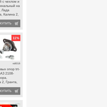
 с чехлом и
инальный на
, Лада
, Калина 2,
fl, Ока,
КУПИТЬ
11
%
rs8016
ых опор trt-
ВАЗ 2108-
иора,
 2, Гранта,
 datsun
КУПИТЬ