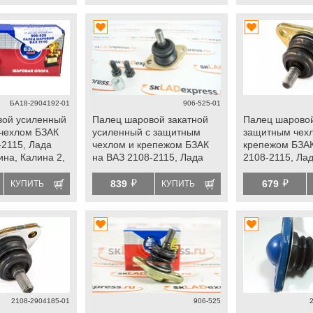
БА18-2904192-01
906-525-01
вой усиленный
Палец шаровой закатной
Палец шаровой
чехлом БЗАК
усиленный с защитным
защитным чех
-2115, Лада
чехлом и крепежом БЗАК
крепежом БЗАК
ина, Калина 2,
на ВАЗ 2108-2115, Лада
2108-2115, Ла
а fl, Ока,
Приора, Калина, Калина 2,
Калина, Калина
й
й
Гранта, Гранта fl, Ока,
Гранта fl, Ока,
839
679
КУПИТЬ
КУПИТЬ
datsun
2108-2904185-01
906-525