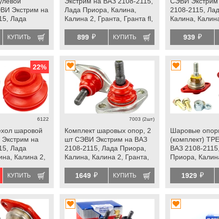
рулевой
Экстрим на ВАЗ 2108-2115,
СЭВИ Экстрим
ВИ Экстрим на
Лада Приора, Калина,
2108-2115, Ла
15, Лада
Калина 2, Гранта, Гранта fl,
Калина, Калина
ина, Калина 2,
Ока, datsun
Гранта fl, Ока,
й
й
а fl, Ока,
899
939
КУПИТЬ
КУПИТЬ
22
%
6122
7003 (2шт)
ехол шаровой
Комплект шаровых опор, 2
Шаровые опо
 Экстрим на
шт СЭВИ Экстрим на ВАЗ
(комплект) ТР
15, Лада
2108-2115, Лада Приора,
ВАЗ 2108-2115
ина, Калина 2,
Калина, Калина 2, Гранта,
Приора, Калина
а fl, Ока,
Гранта fl, Ока, datsun
Гранта, Гранта 
й
й
datsun
1649
1929
КУПИТЬ
КУПИТЬ