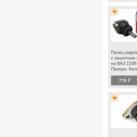
Палец шаро
с защитным 
на ВАЗ 2108
Приора, Кал
Гранта, Грант
й
datsun
779