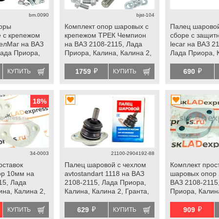
bm.0090
bjst-104
оры
Комплект опор шаровых с
Палец шаровой
 с крепежом
крепежом ТРЕК Чемпион
сборе с защит
БелМаг на ВАЗ
на ВАЗ 2108-2115, Лада
lecar на ВАЗ 2
Лада Приора,
Приора, Калина, Калина 2,
Лада Приора, 
на 2, Гранта,
Гранта, Гранта fl, Ока,
Калина 2, Грант
й
й
а, datsun
datsun
Ока, datsun
1759
690
КУПИТЬ
КУПИТЬ
18
%
34-0003
21100-2904192-88
оставок
Палец шаровой с чехлом
Комплект прос
ор 10мм на
avtostandart 1118 на ВАЗ
шаровых опор
15, Лада
2108-2115, Лада Приора,
ВАЗ 2108-2115
ина, Калина 2,
Калина, Калина 2, Гранта,
Приора, Калина
а fl, Ока,
Гранта fl, Ока, datsun
Гранта, Гранта 
й
й
datsun
629
909
КУПИТЬ
КУПИТЬ