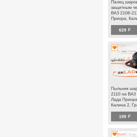
Палец шаров
защитным ч
ВАЗ 2108-21
Приора, Кал
Гранта, Грант
й
datsun
629
Пыльник ша
2110 на ВАЗ
Лада Приора
Калина 2, Гра
Ока, datsun
й
199