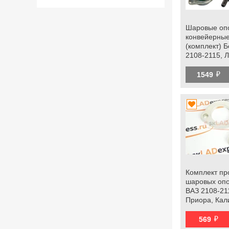
Шаровые оп
конвейерные
(комплект) 
2108-2115, 
Калина, Кали
й
Гранта fl, Ок
1549
Комплект пр
шаровых оп
ВАЗ 2108-21
Приора, Кал
Гранта, Грант
й
datsun
569