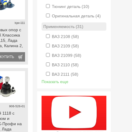
Тюнинг деталь
(10)
Оригинальная деталь
(4)
bjst-111
Применяемость (31)
вых опор с
 Классика
ВАЗ 2108
(58)
115, Лада
, Калина 2,
ВАЗ 2109
(58)
fl, Ока,
ВАЗ 21099
(58)
КУПИТЬ
ВАЗ 2110
(58)
ВАЗ 2111
(58)
Показать еще
906-526-01
 1118 с
лом и
К-Профи на
, Лада