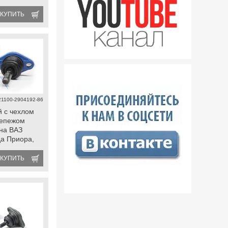
, Калина 2,
fl, Ока,
КУПИТЬ
21100-2904192-86
 с чехлом
репежом
на ВАЗ
да Приора,
 2, Гранта,
 datsun
КУПИТЬ