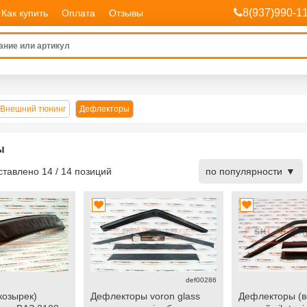
8(937)990-1
Как купить
Оплата
Отзывы
Внешний тюнинг
Дефлекторы
ы
дставлено
14
/
14
позиций
по популярности
def00286
козырек)
Дефлекторы voron glass
Дефлекторы (в