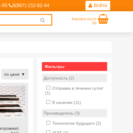
1-95
8(987)-152-82-44
Войти
Корзина пуста
Clear
0р
search
Фильтры
по цене
Доступность (2)
Отправка в течении суток!
(1)
В наличии
(11)
Производитель (3)
Технологии будущего
(2)
етровики)
АГАТ
(1)