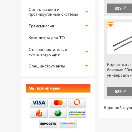
й
629
Сигнализации и
противоугонные системы
Трансмиссия
Комплекты для ТО
Стеклоочиститель и
комплектующие
Водостоки л
Спец инструменты
боковые 90см
универсаль
Мы принимаем
й
929
В данной груп