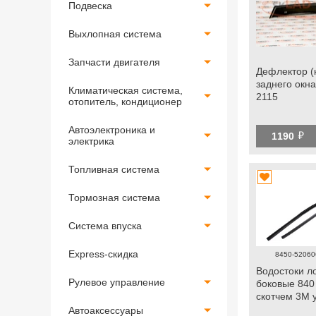
Подвеска
Выхлопная система
Запчасти двигателя
Дефлектор (
заднего окна
Климатическая система,
2115
отопитель, кондиционер
Автоэлектроника и
й
1190
электрика
Топливная система
Тормозная система
Система впуска
Express-скидка
8450-520606
Водостоки л
Рулевое управление
боковые 840 
скотчем 3М 
Автоаксессуары