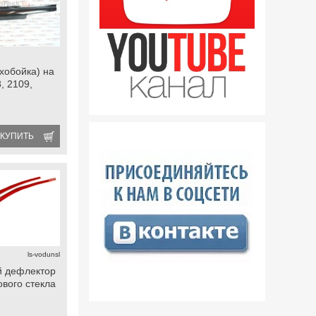
хобойка) на
, 2109,
КУПИТЬ
ls-vodunsl
й дефлектор
ового стекла