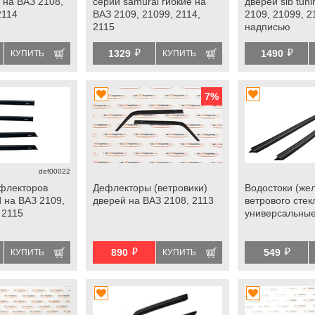
 на ВАЗ 2108,
серии samurai гибкие на
дверей sib tun
2114
ВАЗ 2109, 21099, 2114,
2109, 21099, 2
2115
надписью
й
й
1329
1490
КУПИТЬ
КУПИТЬ
7
%
def00022
флекторов
Дефлекторы (ветровики)
Водостоки (же
 на ВАЗ 2109,
дверей на ВАЗ 2108, 2113
ветрового стек
 2115
универсальны
й
й
890
549
КУПИТЬ
КУПИТЬ