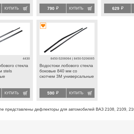
й
й
790
629
КУПИТЬ
КУПИТЬ
4430
8450-5206064 | 8450-5206065
обового стекла
Водостоки лобового стекла
 stels
боковые 840 мм со
ные
скотчем 3М универсальные
й
590
КУПИТЬ
КУПИТЬ
пе представлены дефлекторы для автомобилей ВАЗ 2108, 2109, 21