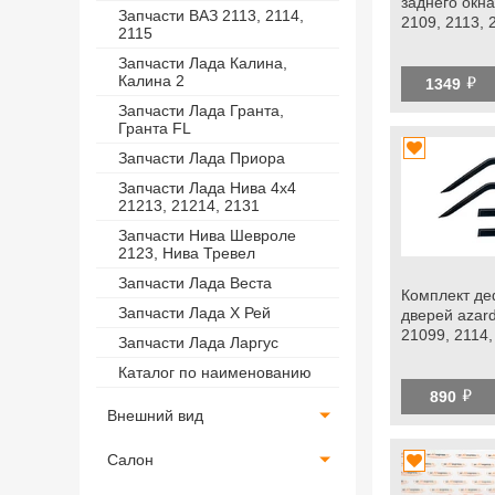
заднего окна
Запчасти ВАЗ 2113, 2114,
2109, 2113, 
2115
Запчасти Лада Калина,
й
Калина 2
1349
Запчасти Лада Гранта,
Гранта FL
Запчасти Лада Приора
Запчасти Лада Нива 4х4
21213, 21214, 2131
Запчасти Нива Шевроле
2123, Нива Тревел
Запчасти Лада Веста
Комплект де
Запчасти Лада Х Рей
дверей azard
21099, 2114,
Запчасти Лада Ларгус
Каталог по наименованию
й
890
Внешний вид
Салон