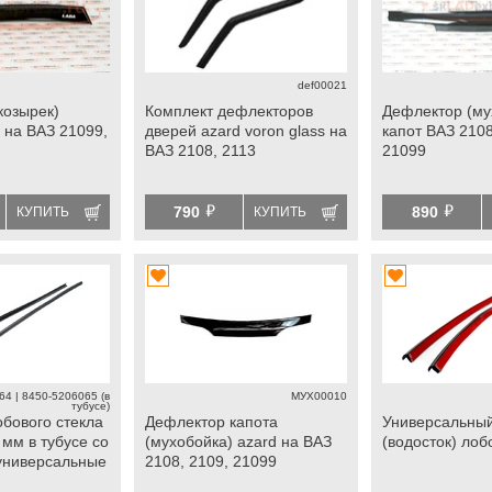
def00021
козырек)
Комплект дефлекторов
Дефлектор (му
 на ВАЗ 21099,
дверей azard voron glass на
капот ВАЗ 2108
ВАЗ 2108, 2113
21099
й
й
790
890
КУПИТЬ
КУПИТЬ
4 | 8450-5206065 (в
МУХ00010
тубусе)
обового стекла
Дефлектор капота
Универсальны
мм в тубусе со
(мухобойка) azard на ВАЗ
(водосток) лоб
универсальные
2108, 2109, 21099