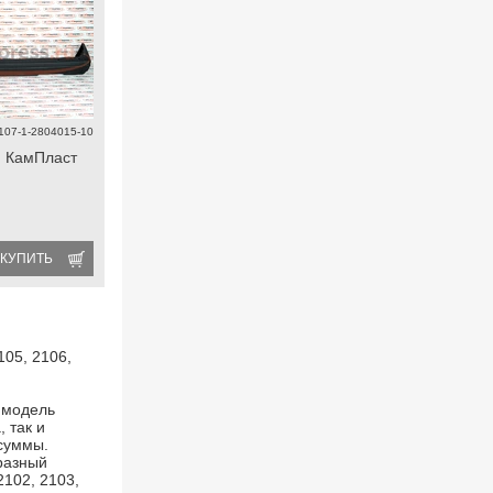
107-1-2804015-10
й КамПласт
КУПИТЬ
105, 2106,
 модель
 так и
 суммы.
разный
2102, 2103,