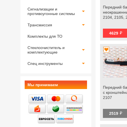
Передний б
Сигнализации и
неокрашенн
противоугонные системы
2104, 2105, 
Трансмиссия
й
4629
Комплекты для ТО
Стеклоочиститель и
комплектующие
Спец инструменты
Мы принимаем
Передний ба
с кронштейн
2107
й
2519