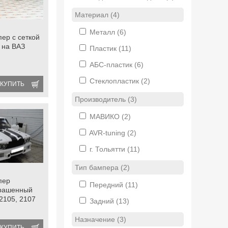
Материал (4)
Металл
(6)
ер с сеткой
 на ВАЗ
Пластик
(11)
АБС-пластик
(6)
Стеклопластик
(2)
КУПИТЬ
Производитель (3)
МАВИКО
(2)
AVR-tuning
(2)
г. Тольятти
(11)
Тип бампера (2)
пер
Передний
(11)
крашенный
2105, 2107
Задний
(13)
Назначение (3)
КУПИТЬ