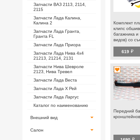
Запчасти ВАЗ 2113, 2114,
2115
Запчасти Лада Калина,
Комплект пл
Калина 2
клипс обшив
Запчасти Лада Гранта,
багажника и
Гранта FL
видов) со с
Запчасти Лада Приора
универсаль
й
619
Запчасти Лада Нива 4х4
21213, 21214, 2131
Запчасти Нива Шевроле
2123, Нива Тревел
Запчасти Лада Веста
Запчасти Лада Х Рей
Запчасти Лада Ларгус
Каталог по наименованию
Передний ба
кронштейнов
Внешний вид
Салон
й
1690