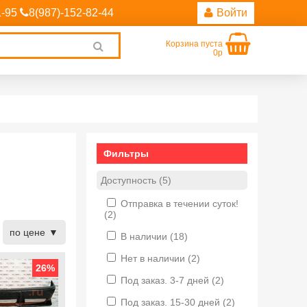
1-95
8(987)-152-82-44
Войти
Корзина пуста
Clear
0р
search
Фильтры
Доступность (5)
Отправка в течении суток!
(2)
по цене
В наличии
(18)
Нет в наличии
(2)
26
%
Под заказ. 3-7 дней
(2)
Под заказ. 15-30 дней
(2)