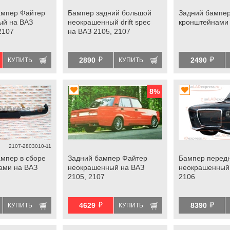
ампер Файтер
Бампер задний большой
Задний бампер
ый на ВАЗ
неокрашенный drift spec
кронштейнами 
2107
на ВАЗ 2105, 2107
й
й
2890
2490
КУПИТЬ
КУПИТЬ
8
%
2107-2803010-11
мпер в сборе
Задний бампер Файтер
Бампер передн
ами на ВАЗ
неокрашенный на ВАЗ
неокрашенный
2105, 2107
2106
й
й
4629
8390
КУПИТЬ
КУПИТЬ