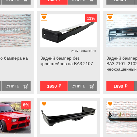
11
%
2107-2804010-11
го бампера на
Задний бампер без
Задний бампер
кронштейнов на ВАЗ 2107
ВАЗ 2101, 2102
неокрашенный
й
й
1690
1699
КУПИТЬ
КУПИТЬ
8
%