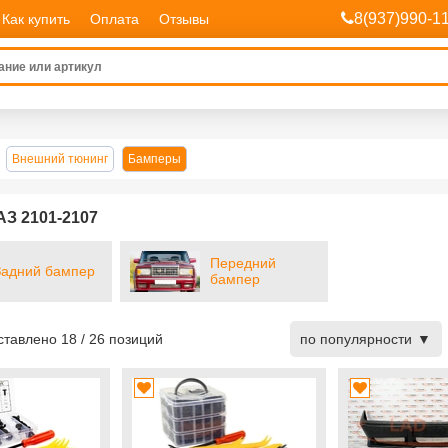
8(937)990-1
Как купить
Оплата
Отзывы
Внешний тюнинг
Бамперы
З 2101-2107
Передний
Задний бампер
бампер
дставлено
18
/
26
позиций
по популярности