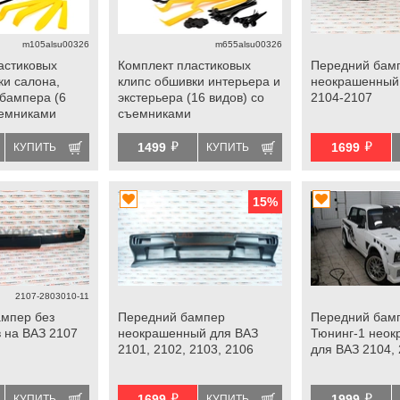
m105alsu00326
m655alsu00326
астиковых
Комплект пластиковых
Передний бамп
ки салона,
клипс обшивки интерьера и
неокрашенный
 бампера (6
экстерьера (16 видов) со
2104-2107
ъемниками
съемниками
ный
универсальный
й
й
1499
1699
КУПИТЬ
КУПИТЬ
15
%
2107-2803010-11
мпер без
Передний бампер
Передний бам
 на ВАЗ 2107
неокрашенный для ВАЗ
Тюнинг-1 нео
2101, 2102, 2103, 2106
для ВАЗ 2104, 
й
й
1699
1999
КУПИТЬ
КУПИТЬ