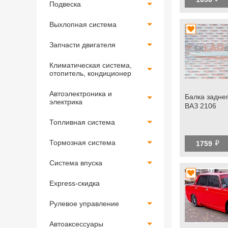
Подвеска
Выхлопная система
Запчасти двигателя
Климатическая система,
отопитель, кондиционер
Автоэлектроника и
Балка задне
электрика
ВАЗ 2106
Топливная система
й
Тормозная система
1759
Система впуска
Express-скидка
Рулевое управление
Автоаксессуары