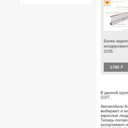
Балка задне
анодированн
2105
й
1790
В данной груп
2107.
Автомобили Кл
выбирают и мо
взрослые люди
Теперь погов
ассортимент и