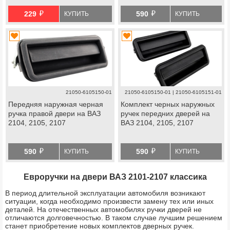
й
й
229
590
КУПИТЬ
КУПИТЬ
21050-6105150-01
21050-6105150-01 | 21050-6105151-01
Передняя наружная черная
Комплект черных наружных
ручка правой двери на ВАЗ
ручек передних дверей на
2104, 2105, 2107
ВАЗ 2104, 2105, 2107
й
й
590
590
КУПИТЬ
КУПИТЬ
Евроручки на двери ВАЗ 2101-2107 классика
В период длительной эксплуатации автомобиля возникают
ситуации, когда необходимо произвести замену тех или иных
деталей. На отечественных автомобилях ручки дверей не
отличаются долговечностью. В таком случае лучшим решением
станет приобретение новых комплектов дверных ручек.