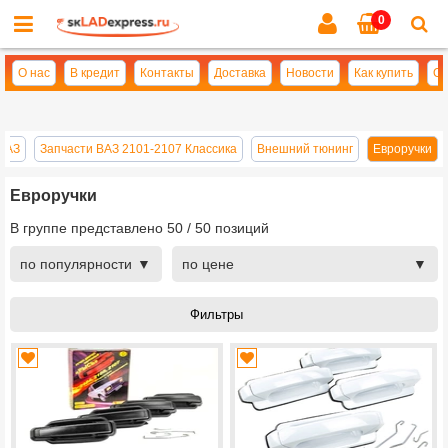
0
Cl
se
О нас
В кредит
Контакты
Доставка
Новости
Как купить
Оп
 ВАЗ
Запчасти ВАЗ 2101-2107 Классика
Внешний тюнинг
Евроручки
Евроручки
В группе представлено
50
/
50
позиций
по популярности
по цене