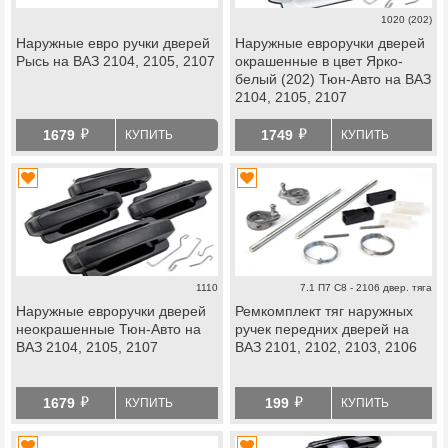
1020 (202)
Наружные евро ручки дверей
Наружные евроручки дверей
Рысь на ВАЗ 2104, 2105, 2107
окрашенные в цвет Ярко-
белый (202) Тюн-Авто на ВАЗ
2104, 2105, 2107
й
й
1679
1749
КУПИТЬ
КУПИТЬ
1110
7.1 П7 С8 - 2106 двер. тяга
Наружные евроручки дверей
Ремкомплект тяг наружных
неокрашенные Тюн-Авто на
ручек передних дверей на
ВАЗ 2104, 2105, 2107
ВАЗ 2101, 2102, 2103, 2106
й
й
1679
199
КУПИТЬ
КУПИТЬ