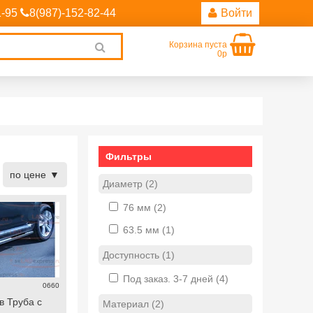
1-95
8(987)-152-82-44
Войти
Корзина пуста
Clear
0р
search
Фильтры
по цене
Диаметр (2)
76 мм
(2)
63.5 мм
(1)
Доступность (1)
Под заказ. 3-7 дней
(4)
0660
в Труба с
Материал (2)