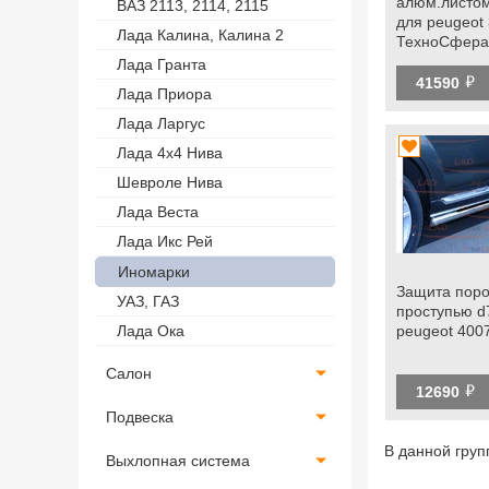
алюм.листом
ВАЗ 2113, 2114, 2115
для peugeot
Лада Калина, Калина 2
ТехноСфера
Лада Гранта
й
41590
Лада Приора
Лада Ларгус
Лада 4х4 Нива
Шевроле Нива
Лада Веста
Лада Икс Рей
Иномарки
Защита поро
УАЗ, ГАЗ
проступью d
peugeot 400
Лада Ока
Салон
й
12690
Подвеска
В данной груп
Выхлопная система