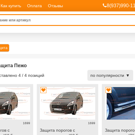
8(937)990-1
Как купить
Оплата
Отзывы
щита
ащита Пежо
дставлено
4
/
4
позиций
по популярности
1699
1699
гов с
Защита порогов с
Защита порого