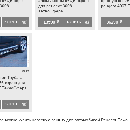
 d63,5 нерж
алюм.листом d63,5 окраш
проступью d76
 3008
для peugeot 3008
peugeot 4007
ТехноСфера
й
й
13590
36290
КУПИТЬ
КУПИТЬ
0660
гов Труба с
76 окраш для
7 ТехноСфера
КУПИТЬ
пе можно купить навесную защиту для автомобилей Peugeot Пежо