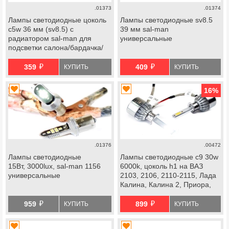
.01373
.01374
Лампы светодиодные цоколь
Лампы светодиодные sv8.5
c5w 36 мм (sv8.5) с
39 мм sal-man
радиатором sal-man для
универсальные
подсветки салона/бардачка/
багажника/номера на ВАЗ
й
й
2101-2115, Лада Нива,
359
409
КУПИТЬ
КУПИТЬ
Гранта, Калина, Приора,
Шевроле Нива, datsun
16
%
.01376
.00472
Лампы светодиодные
Лампы светодиодные c9 30w
15Вт, 3000lux, sal-man 1156
6000k, цоколь h1 на ВАЗ
универсальные
2103, 2106, 2110-2115, Лада
Калина, Калина 2, Приора,
Веста, Икс Рей, Шевроле
й
й
Нива
959
899
КУПИТЬ
КУПИТЬ