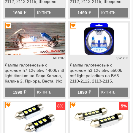
2112, 2113-2115, Шевроле
2112, 2113-2115, Шевроле
Нива, Лада Нива 2123
Нива, Лада Нива 2123
й
й
1690
1490
КУПИТЬ
КУПИТЬ
htn1207
hpa1203
Лампы галогеновые с
Лампы галогеновые с
цоколем h7 12v 55w 4400k mtf
цоколем h3 12v 55w 5500k
light titanium на Лада Калина,
mtf light palladium на ВАЗ
Калина 2, Приора, Веста, Икс
2110-2112, 2113-2115,
Рей, Шевроле Нива, Лада
Шевроле Нива, Лада Нива
й
й
Нива 2123
2123
1990
1690
КУПИТЬ
КУПИТЬ
8
%
5
%