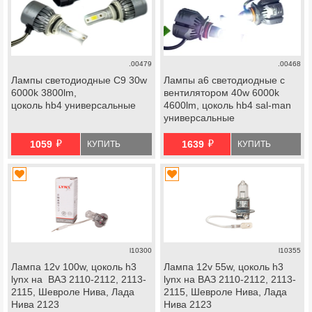
.00479
.00468
Лампы светодиодные С9 30w
Лампы a6 светодиодные с
6000k 3800lm,
вентилятором 40w 6000k
цоколь hb4 универсальные
4600lm, цоколь hb4 sal-man
универсальные
й
й
1059
1639
КУПИТЬ
КУПИТЬ
l10300
l10355
Лампа 12v 100w, цоколь h3
Лампа 12v 55w, цоколь h3
lynx на ВАЗ 2110-2112, 2113-
lynx на ВАЗ 2110-2112, 2113-
2115, Шевроле Нива, Лада
2115, Шевроле Нива, Лада
Нива 2123
Нива 2123