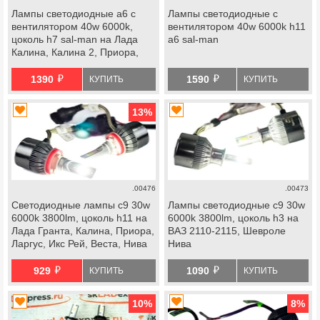
Лампы светодиодные a6 с
Лампы светодиодные с
вентилятором 40w 6000k,
вентилятором 40w 6000k h11
цоколь h7 sal-man на Лада
a6 sal-man
Калина, Калина 2, Приора,
Веста, Икс Рей, Шевроле Нива
й
й
1390
1590
КУПИТЬ
КУПИТЬ
13
%
.00476
.00473
Светодиодные лампы c9 30w
Лампы светодиодные c9 30w
6000k 3800lm, цоколь h11 на
6000k 3800lm, цоколь h3 на
Лада Гранта, Калина, Приора,
ВАЗ 2110-2115, Шевроле
Ларгус, Икс Рей, Веста, Нива
Нива
Легенд, Нива Тревел,
й
й
Шевроле Нива, datsun
929
1090
КУПИТЬ
КУПИТЬ
10
%
8
%