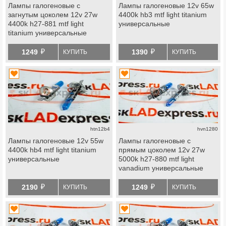
Лампы галогеновые с
Лампы галогеновые 12v 65w
загнутым цоколем 12v 27w
4400k hb3 mtf light titanium
4400k h27-881 mtf light
универсальные
titanium универсальные
й
й
1249
1390
КУПИТЬ
КУПИТЬ
htn12b4
hvn1280
Лампы галогеновые 12v 55w
Лампы галогеновые с
4400k hb4 mtf light titanium
прямым цоколем 12v 27w
универсальные
5000k h27-880 mtf light
vanadium универсальные
й
й
2190
1249
КУПИТЬ
КУПИТЬ