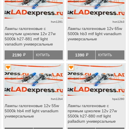
hvn1281
hvn12b3
Лампы галогеновые с
Лампы галогеновые 12v 65w
загнутым цоколем 12v 27w
5000k hb3 mtf light vanadium
5000k h27-881 mtf light
универсальные
vanadium универсальные
й
й
2190
1390
КУПИТЬ
КУПИТЬ
hvn12b4
hpa1280
Лампы галогеновые 12v 55w
Лампы галогеновые с
5000k hb4 mtf light vanadium
прямым цоколем 12v 27w
универсальные
5500k h27-880 mtf light
palladium универсальные