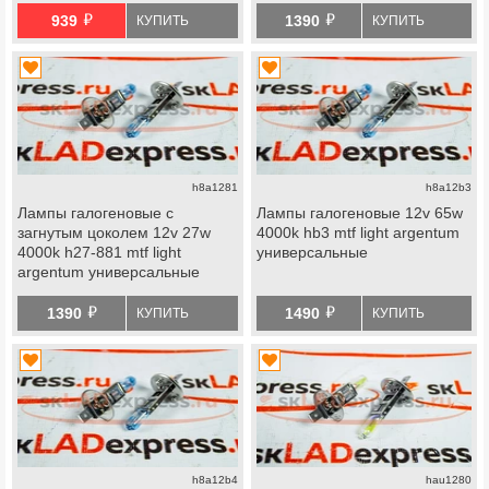
й
й
939
1390
КУПИТЬ
КУПИТЬ
h8a1281
h8a12b3
Лампы галогеновые с
Лампы галогеновые 12v 65w
загнутым цоколем 12v 27w
4000k hb3 mtf light argentum
4000k h27-881 mtf light
универсальные
argentum универсальные
й
й
1390
1490
КУПИТЬ
КУПИТЬ
h8a12b4
hau1280