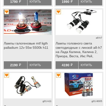
й
й
1790
1990
КУПИТЬ
КУПИТЬ
a8-h7
Лампы галогеновые mtf ligth
Лампы головного света
palladium 12v 55w 5500k h11
светодиодные с линзой a8-h7
на Лада Калина, Калина 2,
Приора, Веста, Икс Рей,
Шевроле Нива
й
й
2190
4190
КУПИТЬ
КУПИТЬ
g01-h11
g01-9005