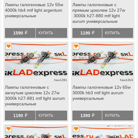
Лампы галогеновые 12v 55w
Лампы галогеновые с
4000k hb4 mtf light argentum
прямым цоколем 12v 27w
универсальные
3000k h27-880 mtf light
aurum универсальные
й
й
1590
1190
КУПИТЬ
КУПИТЬ
hau1281
hau12b3
Лампы галогеновые с
Лампы галогеновые 12v 65w
загнутым цоколем 12v 27w
3000k hb3 mtf light aurum
3000k h27-881 mtf light aurum
универсальные
универсальные
й
й
1190
1390
КУПИТЬ
КУПИТЬ