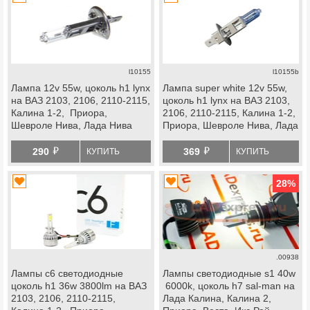
l10155
l10155b
Лампа 12v 55w, цоколь h1 lynx
Лампа super white 12v 55w,
на ВАЗ 2103, 2106, 2110-2115,
цоколь h1 lynx на ВАЗ 2103,
Калина 1-2, Приора,
2106, 2110-2115, Калина 1-2,
Шевроле Нива, Лада Нива
Приора, Шевроле Нива, Лада
2123, Веста, Икс Рей
Нива 2123, Веста, Икс Рей
й
й
290
369
КУПИТЬ
КУПИТЬ
28
%
.00938
Лампы c6 светодиодные
Лампы светодиодные s1 40w
цоколь h1 36w 3800lm на ВАЗ
6000k, цоколь h7 sal-man на
2103, 2106, 2110-2115,
Лада Калина, Калина 2,