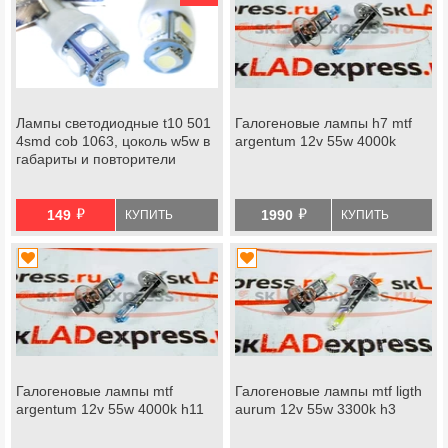
Лампы светодиодные t10 501
Галогеновые лампы h7 mtf
4smd cob 1063, цоколь w5w в
argentum 12v 55w 4000k
габариты и повторители
й
й
149
1990
КУПИТЬ
КУПИТЬ
Галогеновые лампы mtf
Галогеновые лампы mtf ligth
argentum 12v 55w 4000k h11
aurum 12v 55w 3300k h3