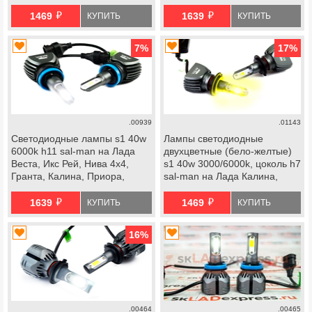
2110-2115, Лада Калина,
й
й
Калина 2, Приора, Веста, Икс
1469
1639
КУПИТЬ
КУПИТЬ
Рей, Шевроле Нива
7
%
17
%
.00939
.01143
Светодиодные лампы s1 40w
Лампы светодиодные
6000k h11 sal-man на Лада
двухцветные (бело-желтые)
Веста, Икс Рей, Нива 4х4,
s1 40w 3000/6000k, цоколь h7
Гранта, Калина, Приора,
sal-man на Лада Калина,
Ларгус, Шевроле Нива, datsun
Калина 2, Приора, Веста, Икс
й
й
Рей, Шевроле Нива
1639
1469
КУПИТЬ
КУПИТЬ
16
%
.00464
.00465