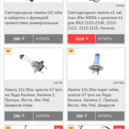
00934
Светодиодные лампы t10 w5w
Светодиодные лампы s1 sal-
в габариты с функцией
man 40w 6000k с цоколем h1
приветствия универсальные
для ВАЗ 2103-2106, 2110-
2112, 2113-2115, Калина,
Приора, Веста, Иксрей,
й
й
Шевроле Нива
590
1639
КУПИТЬ
КУПИТЬ
l10755
l10755b
Лампа 12v 55w, цоколь h7 lynx
Лампа 12v 55w super white,
на Лада Калина, Калина 2,
цоколь h7 lynx на Лада
Приора, Веста, Икс Рей,
Калина, Калина 2, Приора,
Шевроле Нива
Веста, Икс Рей, Шевроле
Нива
й
й
290
590
КУПИТЬ
КУПИТЬ