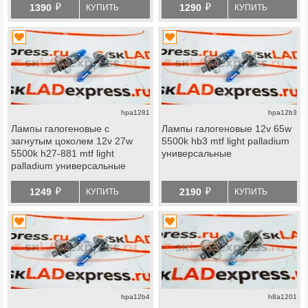
й
й
1390
1290
КУПИТЬ
КУПИТЬ
hpa1281
hpa12b3
Лампы галогеновые с
Лампы галогеновые 12v 65w
загнутым цоколем 12v 27w
5500k hb3 mtf light palladium
5500k h27-881 mtf light
универсальные
palladium универсальные
й
й
1249
2190
КУПИТЬ
КУПИТЬ
hpa12b4
h8a1201