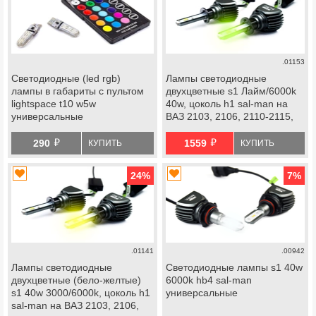
.01153
Светодиодные (led rgb)
Лампы светодиодные
лампы в габариты с пультом
двухцветные s1 Лайм/6000k
lightspace t10 w5w
40w, цоколь h1 sal-man на
универсальные
ВАЗ 2103, 2106, 2110-2115,
Лада Калина, Калина 2,
й
й
Приора, Веста, Икс Рей,
290
1559
КУПИТЬ
КУПИТЬ
Шевроле Нива
24
%
7
%
.01141
.00942
Лампы светодиодные
Светодиодные лампы s1 40w
двухцветные (бело-желтые)
6000k hb4 sal-man
s1 40w 3000/6000k, цоколь h1
универсальные
sal-man на ВАЗ 2103, 2106,