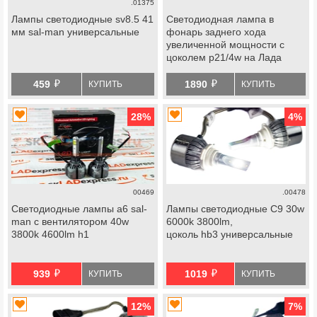
.01375
Лампы светодиодные sv8.5 41
Светодиодная лампа в
мм sal-man универсальные
фонарь заднего хода
увеличенной мощности с
цоколем p21/4w на Лада
Калина, Калина 2, Гранта,
й
й
Гранта fl, Приора, Приора 2,
459
1890
КУПИТЬ
КУПИТЬ
Шевроле Нива
28
%
4
%
00469
.00478
Светодиодные лампы a6 sal-
Лампы светодиодные С9 30w
man с вентилятором 40w
6000k 3800lm,
3800k 4600lm h1
цоколь hb3 универсальные
й
й
939
1019
КУПИТЬ
КУПИТЬ
12
%
7
%