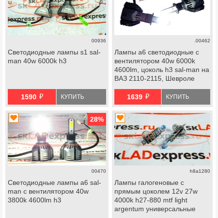
00936
.00462
Светодиодные лампы s1 sal-
Лампы a6 светодиодные с
man 40w 6000k h3
вентилятором 40w 6000k
4600lm, цоколь h3 sal-man на
ВАЗ 2110-2115, Шевроле
Нива, Лада Нива 2123
й
й
1590
1639
КУПИТЬ
КУПИТЬ
28
%
00470
h8a1280
Светодиодные лампы a6 sal-
Лампы галогеновые с
man с вентилятором 40w
прямым цоколем 12v 27w
3800k 4600lm h3
4000k h27-880 mtf light
argentum универсальные