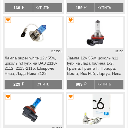
й
й
169
159
КУПИТЬ
КУПИТЬ
l10355b
l11155
Лампа super white 12v 55w,
Лампа 12v 55w, цоколь h11
цоколь h3 lynx на ВАЗ 2110-
lynx на Лада Калина 1-2,
2112, 2113-2115, Шевроле
Гранта, Гранта fl, Приора,
Нива, Лада Нива 2123
Веста, Икс Рей, Ларгус, Нива
4х4, Нива Легенд, ВАЗ 2123,
й
й
Шевроле Нива, datsun
229
669
КУПИТЬ
КУПИТЬ
l11155b