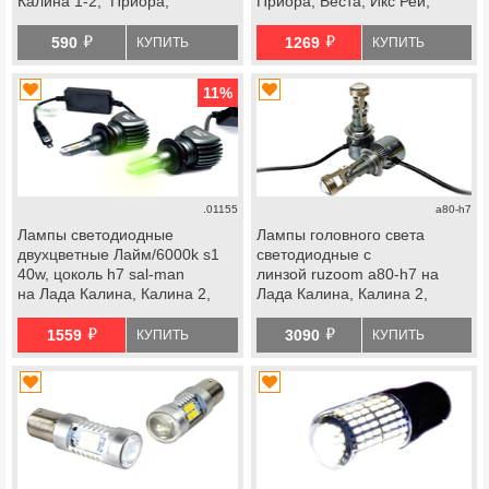
Калина 1-2, Приора,
Приора, Веста, Икс Рей,
Шевроле Нива, Лада Нива
Шевроле Нива
й
й
2123, Веста, Икс Рей
590
1269
КУПИТЬ
КУПИТЬ
11
%
.01155
a80-h7
Лампы светодиодные
Лампы головного света
двухцветные Лайм/6000k s1
светодиодные с
40w, цоколь h7 sal-man
линзой ruzoom a80-h7 на
на Лада Калина, Калина 2,
Лада Калина, Калина 2,
Приора, Веста, Икс Рей,
Приора, Веста, Икс Рей,
й
й
Шевроле Нива
Шевроле Нива
1559
3090
КУПИТЬ
КУПИТЬ