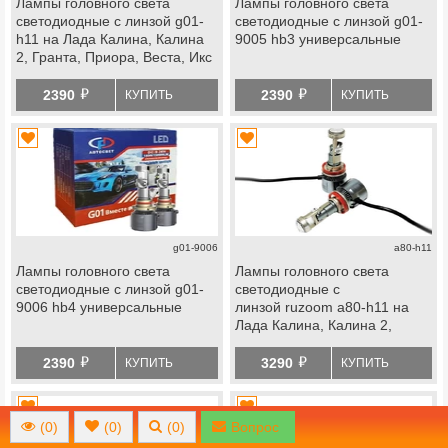
Лампы головного света
Лампы головного света
светодиодные с линзой g01-
светодиодные с линзой g01-
h11 на Лада Калина, Калина
9005 hb3 универсальные
2, Гранта, Приора, Веста, Икс
Рей, Ларгус, Нива
й
й
4х4, Шевроле Нива, datsun
2390
2390
КУПИТЬ
КУПИТЬ
g01-9006
a80-h11
Лампы головного света
Лампы головного света
светодиодные с линзой g01-
светодиодные с
9006 hb4 универсальные
линзой ruzoom a80-h11 на
Лада Калина, Калина 2,
Гранта, Гранта fl, Приора,
й
й
Веста, Икс Рей, Ларгус, Нива
2390
3290
КУПИТЬ
КУПИТЬ
4х4, Нива Тревел, Шевроле
Нива, datsun
(
0
)
(
0
)
(
0
)
Вопрос