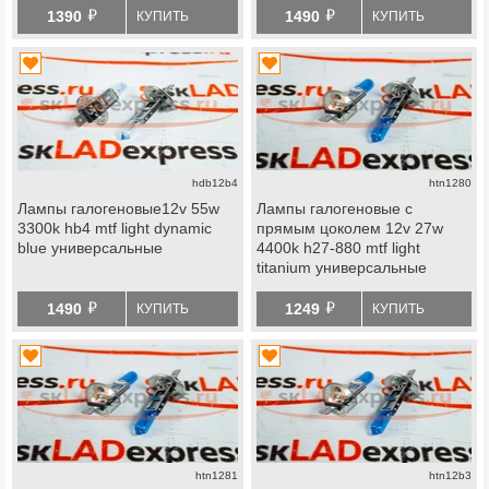
й
й
1390
1490
КУПИТЬ
КУПИТЬ
hdb12b4
htn1280
Лампы галогеновые12v 55w
Лампы галогеновые с
3300k hb4 mtf light dynamic
прямым цоколем 12v 27w
blue универсальные
4400k h27-880 mtf light
titanium универсальные
й
й
1490
1249
КУПИТЬ
КУПИТЬ
htn1281
htn12b3