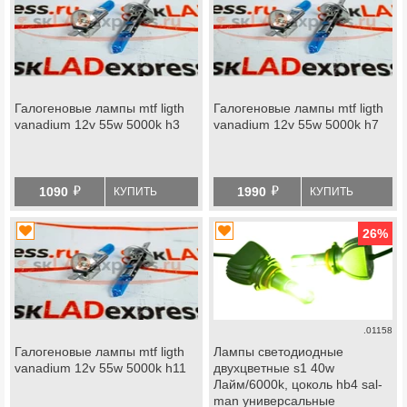
Галогеновые лампы mtf ligth
Галогеновые лампы mtf ligth
vanadium 12v 55w 5000k h3
vanadium 12v 55w 5000k h7
й
й
1090
1990
КУПИТЬ
КУПИТЬ
26
%
.01158
Галогеновые лампы mtf ligth
Лампы светодиодные
vanadium 12v 55w 5000k h11
двухцветные s1 40w
Лайм/6000k, цоколь hb4 sal-
man универсальные