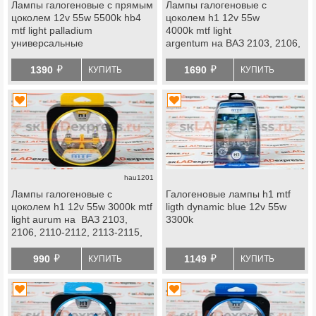
Лампы галогеновые с прямым
Лампы галогеновые с
цоколем 12v 55w 5500k hb4
цоколем h1 12v 55w
mtf light palladium
4000k mtf light
универсальные
argentum на ВАЗ 2103, 2106,
2110-2112, 2113-2115, Лада
й
й
Калина, Калина 2, Приора,
1390
1690
КУПИТЬ
КУПИТЬ
Веста, Икс Рей, Лада Нива
2123, Шевроле Нива
hau1201
Лампы галогеновые с
Галогеновые лампы h1 mtf
цоколем h1 12v 55w 3000k mtf
ligth dynamic blue 12v 55w
light aurum на ВАЗ 2103,
3300k
2106, 2110-2112, 2113-2115,
Лада Калина, Калина 2,
й
й
Приора, Веста, Икс Рей, Лада
990
1149
КУПИТЬ
КУПИТЬ
Нива 2123, Шевроле Нива