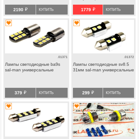
й
й
2190
1779
КУПИТЬ
КУПИТЬ
.01371
.01372
Лампы светодиодные ba9s
Лампы светодиодные sv8.5
sal-man универсальные
31мм sal-man универсальные
й
й
379
299
КУПИТЬ
КУПИТЬ