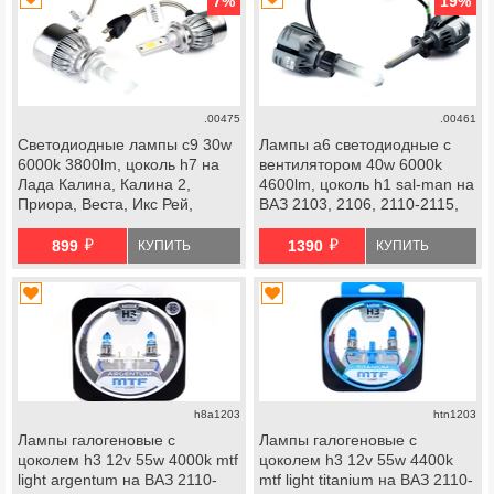
7
%
19
%
.00475
.00461
Светодиодные лампы c9 30w
Лампы a6 светодиодные с
6000k 3800lm, цоколь h7 на
вентилятором 40w 6000k
Лада Калина, Калина 2,
4600lm, цоколь h1 sal-man на
Приора, Веста, Икс Рей,
ВАЗ 2103, 2106, 2110-2115,
Шевроле Нива
Калина 1-2, Приора,
й
й
Шевроле Нива, Лада Нива
899
1390
КУПИТЬ
КУПИТЬ
2123, Веста, Икс Рей
h8a1203
htn1203
Лампы галогеновые с
Лампы галогеновые с
цоколем h3 12v 55w 4000k mtf
цоколем h3 12v 55w 4400k
light argentum на ВАЗ 2110-
mtf light titanium на ВАЗ 2110-