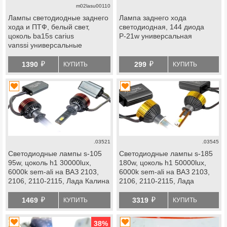
m02lasu00110
Лампы светодиодные заднего
Лампа заднего хода
хода и ПТФ, белый свет,
светодиодная, 144 диода
цоколь ba15s carius
Р-21w универсальная
vanssi универсальные
й
й
1390
299
КУПИТЬ
КУПИТЬ
.03521
.03545
Светодиодные лампы s-105
Светодиодные лампы s-185
95w, цоколь h1 30000lux,
180w, цоколь h1 50000lux,
6000k sem-ali на ВАЗ 2103,
6000k sem-ali на ВАЗ 2103,
2106, 2110-2115, Лада Калина
2106, 2110-2115, Лада
1-2, Приора, Веста, Икс Рей,
Калина 1-2, Приора, Веста,
й
й
Нива Тревел, Шевроле Нива
Икс Рей, Нива
1469
3319
КУПИТЬ
КУПИТЬ
Тревел, Шевроле Нива
38
%