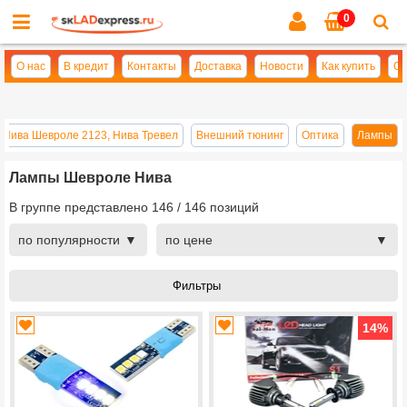
0
Cl
se
О нас
В кредит
Контакты
Доставка
Новости
Как купить
Оп
 Нива Шевроле 2123, Нива Тревел
Внешний тюнинг
Оптика
Лампы
Лампы Шевроле Нива
В группе представлено
146
/
146
позиций
по популярности
по цене
14
%