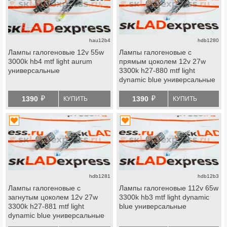
hau12b4
hdb1280
Лампы галогеновые 12v 55w
Лампы галогеновые с
3000k hb4 mtf light aurum
прямым цоколем 12v 27w
универсальные
3300k h27-880 mtf light
dynamic blue универсальные
й
й
1390
1390
КУПИТЬ
КУПИТЬ
hdb1281
hdb12b3
Лампы галогеновые с
Лампы галогеновые 112v 65w
загнутым цоколем 12v 27w
3300k hb3 mtf light dynamic
3300k h27-881 mtf light
blue универсальные
dynamic blue универсальные