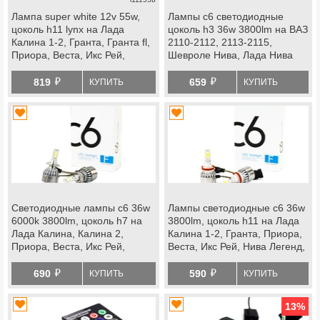
Лампа super white 12v 55w,
Лампы c6 светодиодные
цоколь h11 lynx на Лада
цоколь h3 36w 3800lm на ВАЗ
Калина 1-2, Гранта, Гранта fl,
2110-2112, 2113-2115,
Приора, Веста, Икс Рей,
Шевроле Нива, Лада Нива
Ларгус, Нива 4х4, Нива
2123
й
й
Легенд, ВАЗ 2123, Шевроле
819
659
КУПИТЬ
КУПИТЬ
Нива, datsun
Светодиодные лампы c6 36w
Лампы светодиодные c6 36w
6000k 3800lm, цоколь h7 на
3800lm, цоколь h11 на Лада
Лада Калина, Калина 2,
Калина 1-2, Гранта, Приора,
Приора, Веста, Икс Рей,
Веста, Икс Рей, Нива Легенд,
Шевроле Нива
Нива 2123, Шевроле Нива,
й
й
datsun
690
590
КУПИТЬ
КУПИТЬ
13
%