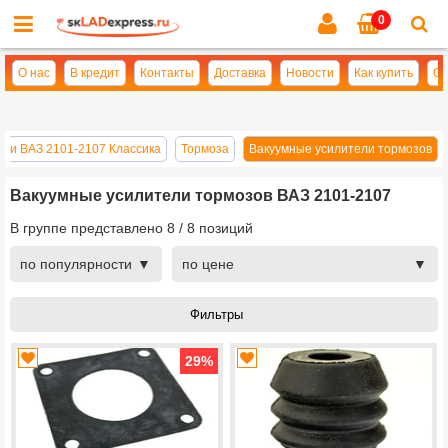
0
Cl
se
О нас
В кредит
Контакты
Доставка
Новости
Как купить
Оп
сти ВАЗ 2101-2107 Классика
Тормоза
Вакуумные усилители тормозов
Вакуумные усилители тормозов ВАЗ 2101-2107
В группе представлено
8
/
8
позиций
по популярности
по цене
29
%