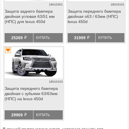
18010301
18010101
Защита заднего бампера
Защита переднего бампера
двойная угловая 63/51 мм
двойная o63 / 63мм (НПС)
(НПС) для lexus 450d
lexus 450d
й
й
25269
31999
КУПИТЬ
КУПИТЬ
18010103
Защита переднего бампера
двойная с зубьями 63/63мм
(НПС) на lexus 450d
й
29969
КУПИТЬ