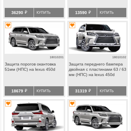
й
й
36290
13590
КУПИТЬ
КУПИТЬ
18010201
18010102
Защита порогов окантовка
Защита переднего бампера
51мм (НПС) на lexus 450d
двойная с пластинами 63 / 63
мм (НПС) на lexus 450d
й
й
18679
31319
КУПИТЬ
КУПИТЬ