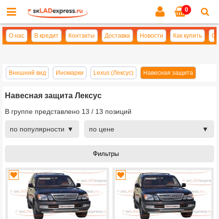
0
Cl
se
О нас
В кредит
Контакты
Доставка
Новости
Как купить
Оп
Внешний вид
Иномарки
Lexus (Лексус)
Навесная защита
Навесная защита Лексус
В группе представлено
13
/
13
позиций
по популярности
по цене