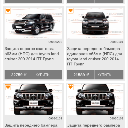
09080202
09080101
Защита порогов окантовка
Защита переднего бампера
o63мм (НПС) для toyota land
одинарная o63мм (НПС) для
cruiser 200 2014 ПТ Групп
toyota land cruiser 200 2014
ПТ Групп
й
й
22759
21589
КУПИТЬ
КУПИТЬ
09020103
09020101
Защита переднего бампера
Защита переднего бампера