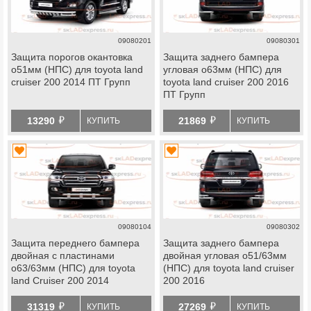
09080201
09080301
Защита порогов окантовка
Защита заднего бампера
o51мм (НПС) для toyota land
угловая o63мм (НПС) для
cruiser 200 2014 ПТ Групп
toyota land cruiser 200 2016
ПТ Групп
й
й
13290
21869
КУПИТЬ
КУПИТЬ
09080104
09080302
Защита переднего бампера
Защита заднего бампера
двойная с пластинами
двойная угловая o51/63мм
o63/63мм (НПС) для toyota
(НПС) для toyota land cruiser
land Сruiser 200 2014
200 2016
й
й
31319
27269
КУПИТЬ
КУПИТЬ