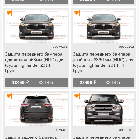
09070101
09070102
Защита переднего бампера
Защита переднего бампера
одинарная o63мм (НПС) для
двойная o63/51мм (НПС) для
toyota highlander 2014 ПТ
toyota highlander 2014 ПТ
Групп
Групп
й
й
18459
28499
КУПИТЬ
КУПИТЬ
09070303
09030101
Защита заднего бампера
Защита переднего бампера