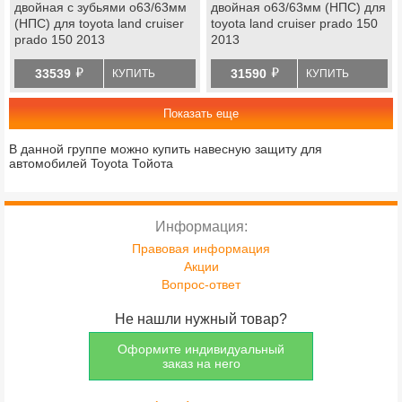
двойная с зубьями o63/63мм
двойная o63/63мм (НПС) для
(НПС) для toyota land cruiser
toyota land cruiser prado 150
prado 150 2013
2013
й
й
33539
31590
КУПИТЬ
КУПИТЬ
Показать еще
В данной группе можно купить навесную защиту для
автомобилей Toyota Тойота
Информация:
Правовая информация
Акции
Вопрос-ответ
Не нашли нужный товар?
Оформите индивидуальный
заказ на него