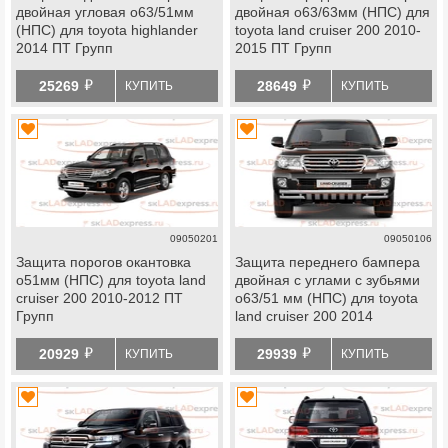
двойная угловая o63/51мм
двойная o63/63мм (НПС) для
(НПС) для toyota highlander
toyota land cruiser 200 2010-
2014 ПТ Групп
2015 ПТ Групп
й
й
25269
28649
КУПИТЬ
КУПИТЬ
09050201
09050106
Защита порогов окантовка
Защита переднего бампера
o51мм (НПС) для toyota land
двойная с углами с зубьями
cruiser 200 2010-2012 ПТ
o63/51 мм (НПС) для toyota
Групп
land cruiser 200 2014
й
й
20929
29939
КУПИТЬ
КУПИТЬ