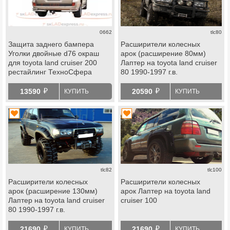
0662
tlc80
Защита заднего бампера
Расширители колесных
Уголки двойные d76 окраш
арок (расширение 80мм)
для toyota land cruiser 200
Лаптер на toyota land cruiser
рестайлинг ТехноСфера
80 1990-1997 г.в.
й
й
13590
20590
КУПИТЬ
КУПИТЬ
tlc82
tlc100
Расширители колесных
Расширители колесных
арок (расширение 130мм)
арок Лаптер на toyota land
Лаптер на toyota land cruiser
cruiser 100
80 1990-1997 г.в.
й
й
21690
21690
КУПИТЬ
КУПИТЬ