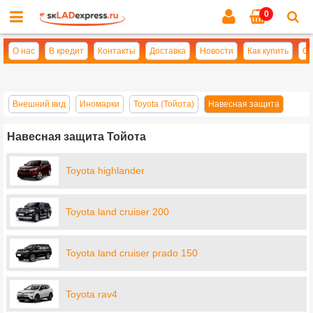
0
Cl
se
О нас
В кредит
Контакты
Доставка
Новости
Как купить
Оп
Внешний вид
Иномарки
Toyota (Тойота)
Навесная защита
Навесная защита Тойота
Toyota highlander
Toyota land cruiser 200
Toyota land cruiser prado 150
Toyota rav4