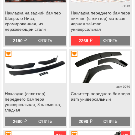
.01115
Накладка на задний бампер
Накладка переднего бампера
Шевроле Нива,
нижняя (сплиттер) матовая
хромированная, из
черная sal-man
нержавеющей стали
универсальная
й
й
2190
2269
КУПИТЬ
КУПИТЬ
asm-0079
Накладка (сплиттер)
Сплиттер переднего бампера
переднего бампера
asm универсальный
универсальная, 3 элемента,
гладкая
й
й
2690
2099
КУПИТЬ
КУПИТЬ