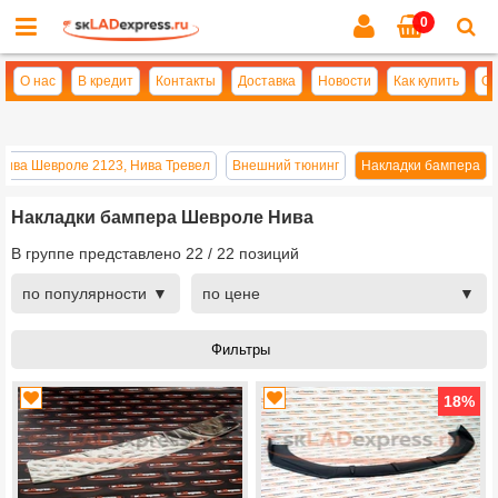
0
Cl
se
О нас
В кредит
Контакты
Доставка
Новости
Как купить
Оп
Нива Шевроле 2123, Нива Тревел
Внешний тюнинг
Накладки бампера
Накладки бампера Шевроле Нива
В группе представлено
22
/
22
позиций
по популярности
по цене
18
%