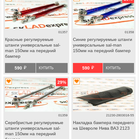
01357
01358
Красные регулируемые
Синие регулируемые штанги
штанги универсальные sal-
универсальные sal-man
man 150мм на передний
150мм на передний бампер
бампер
й
й
590
590
КУПИТЬ
КУПИТЬ
29
%
01359
21230-2803016-55
Серебристые регулируемые
Накладка бампера переднего
штанги универсальные sal-
на Шевроле Нива ВАЗ 2123
man 150мм на передний