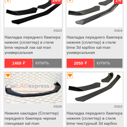
24
%
1
%
.01113
.01114
Накладка переднего бампера
Накладка переднего бампера
нижняя (сплиттер) в стиле
нижняя (сплиттер) в стиле
bmw черный лак sal-man
bmw 3d карбон sal-man
универсальная
универсальная
й
й
1469
2059
КУПИТЬ
КУПИТЬ
.01116
.01112
Нижняя накладка (Сплиттер)
Накладка переднего бампера
переднего бампера черная
нижняя (сплиттер) в стиле
глянцевая sal-man
bmw текстурный 3d карбон