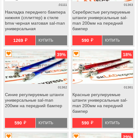
.01111
01363
Накладка переднего бампера
Серебристые регулируемые
нижняя (сплиттер) в стиле
штанги универсальные sal-
bmw черная матовая sal-man
man 200мм на передний
универсальная
бампер
й
й
1269
590
КУПИТЬ
КУПИТЬ
39
%
18
%
01362
01361
Синие регулируемые штанги
Красные регулируемые
универсальные sal-man
штанги универсальные sal-
200мм на передний бампер
man 200мм на передний
бампер
й
й
590
590
КУПИТЬ
КУПИТЬ
29
%