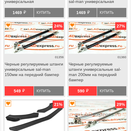
универсальная
sal-man универсальная
й
й
1469
1469
КУПИТЬ
КУПИТЬ
24
%
27
%
01356
01360
Черные регулируемые штанги
Черные регулируемые
универсальные sal-man
штанги универсальные sal-
150мм на передний бампер
man 200мм на передний
бампер
й
й
549
590
КУПИТЬ
КУПИТЬ
21
%
29
%